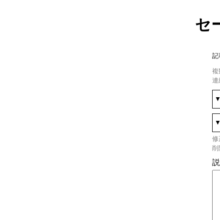
セ
記
複
連
修
削
説