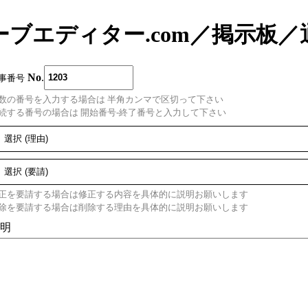
ーブエディター.com
／
掲示板
／
No
.
事番号
数の番号を入力する場合は 半角カンマで区切って下さい
続する番号の場合は 開始番号-終了番号と入力して下さい
正を要請する場合は修正する内容を具体的に説明お願いします
除を要請する場合は削除する理由を具体的に説明お願いします
明