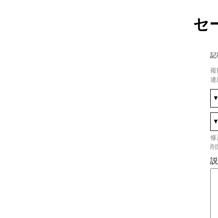
セ
記
複
連
修
削
説