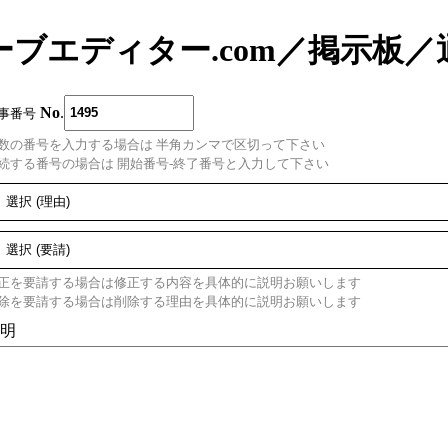
ーブエディター.com
／
掲示板
／
No
.
事番号
数の番号を入力する場合は 半角カンマで区切って下さい
続する番号の場合は 開始番号-終了番号と入力して下さい
正を要請する場合は修正する内容を具体的に説明お願いします
除を要請する場合は削除する理由を具体的に説明お願いします
明