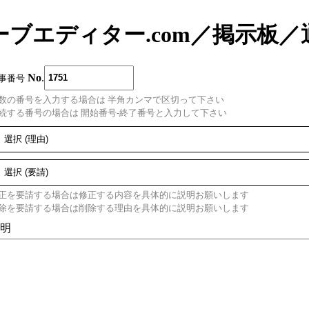
ーブエディター.com
／
掲示板
／
No
.
事番号
数の番号を入力する場合は 半角カンマで区切って下さい
続する番号の場合は 開始番号-終了番号と入力して下さい
正を要請する場合は修正する内容を具体的に説明お願いします
除を要請する場合は削除する理由を具体的に説明お願いします
明