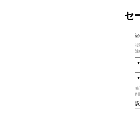
セ
記
複
連
修
削
説