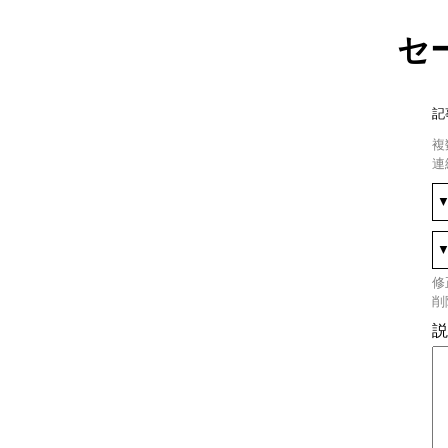
セ
記
複
連
修
削
説