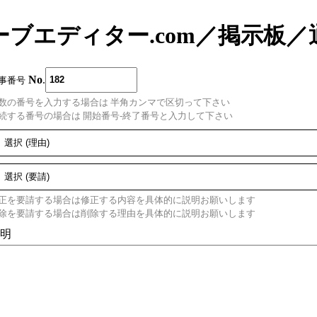
ーブエディター.com
／
掲示板
／
No
.
事番号
数の番号を入力する場合は 半角カンマで区切って下さい
続する番号の場合は 開始番号-終了番号と入力して下さい
正を要請する場合は修正する内容を具体的に説明お願いします
除を要請する場合は削除する理由を具体的に説明お願いします
明