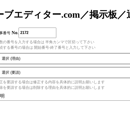
ーブエディター.com
／
掲示板
／
No
.
事番号
数の番号を入力する場合は 半角カンマで区切って下さい
続する番号の場合は 開始番号-終了番号と入力して下さい
正を要請する場合は修正する内容を具体的に説明お願いします
除を要請する場合は削除する理由を具体的に説明お願いします
明