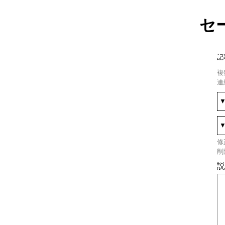
セ
記
複
連
修
削
説