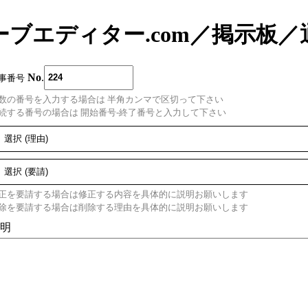
ーブエディター.com
／
掲示板
／
No
.
事番号
数の番号を入力する場合は 半角カンマで区切って下さい
続する番号の場合は 開始番号-終了番号と入力して下さい
正を要請する場合は修正する内容を具体的に説明お願いします
除を要請する場合は削除する理由を具体的に説明お願いします
明