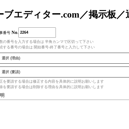
ーブエディター.com
／
掲示板
／
No
.
事番号
数の番号を入力する場合は 半角カンマで区切って下さい
続する番号の場合は 開始番号-終了番号と入力して下さい
正を要請する場合は修正する内容を具体的に説明お願いします
除を要請する場合は削除する理由を具体的に説明お願いします
明