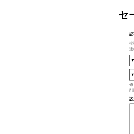
セ
記
複
連
修
削
説