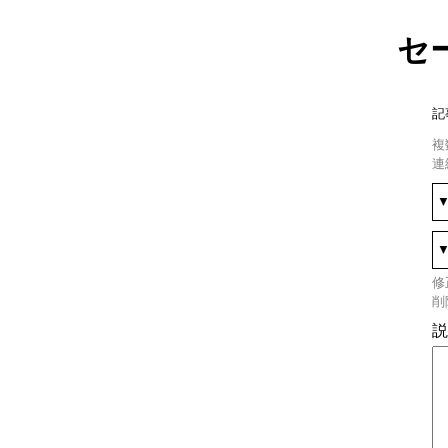
セ
記
複
連
修
削
説