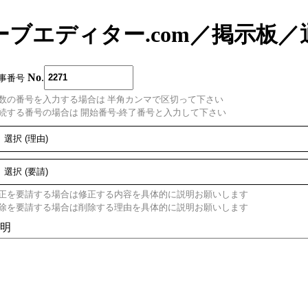
ーブエディター.com
／
掲示板
／
No
.
事番号
数の番号を入力する場合は 半角カンマで区切って下さい
続する番号の場合は 開始番号-終了番号と入力して下さい
正を要請する場合は修正する内容を具体的に説明お願いします
除を要請する場合は削除する理由を具体的に説明お願いします
明