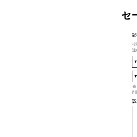
セ
記
複
連
修
削
説