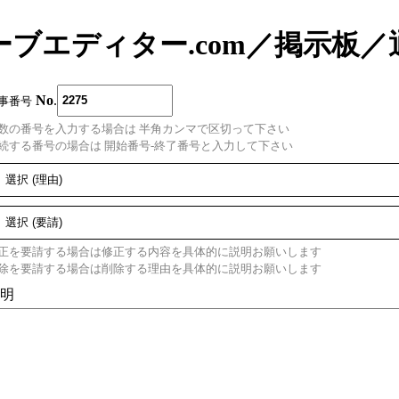
ーブエディター.com
／
掲示板
／
No
.
事番号
数の番号を入力する場合は 半角カンマで区切って下さい
続する番号の場合は 開始番号-終了番号と入力して下さい
正を要請する場合は修正する内容を具体的に説明お願いします
除を要請する場合は削除する理由を具体的に説明お願いします
明