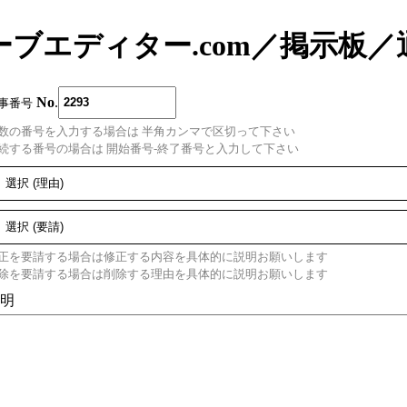
ーブエディター.com
／
掲示板
／
No
.
事番号
数の番号を入力する場合は 半角カンマで区切って下さい
続する番号の場合は 開始番号-終了番号と入力して下さい
正を要請する場合は修正する内容を具体的に説明お願いします
除を要請する場合は削除する理由を具体的に説明お願いします
明