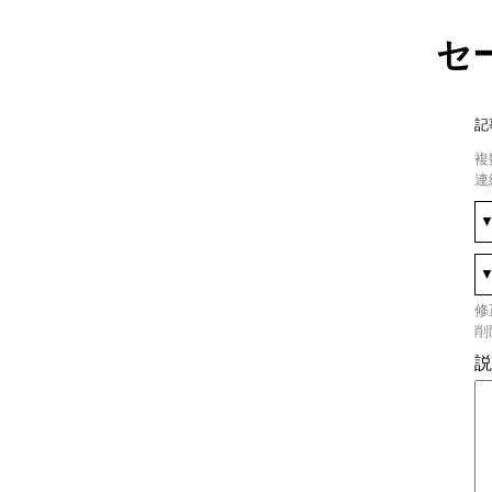
セ
記
複
連
修
削
説