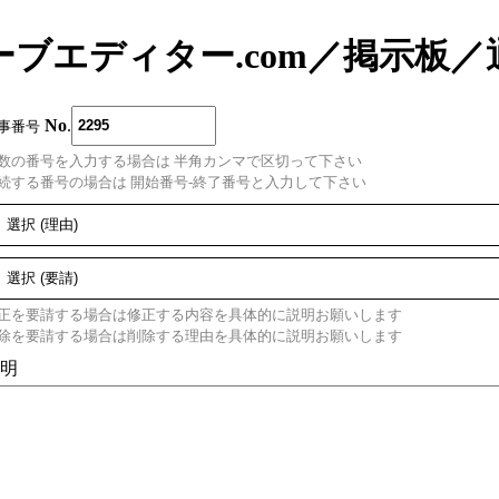
ーブエディター.com
／
掲示板
／
No
.
事番号
数の番号を入力する場合は 半角カンマで区切って下さい
続する番号の場合は 開始番号-終了番号と入力して下さい
正を要請する場合は修正する内容を具体的に説明お願いします
除を要請する場合は削除する理由を具体的に説明お願いします
明