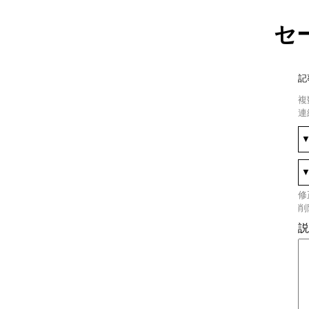
セ
記
複
連
修
削
説