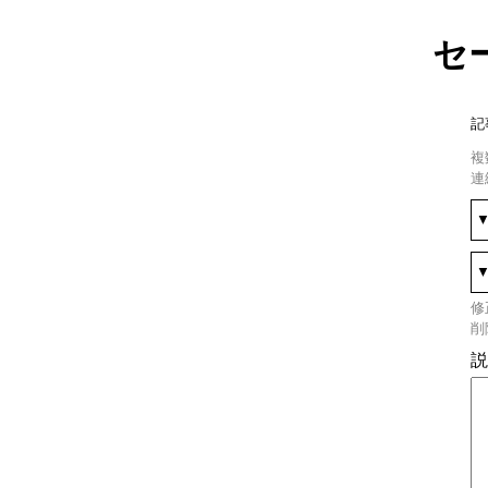
セ
記
複
連
修
削
説