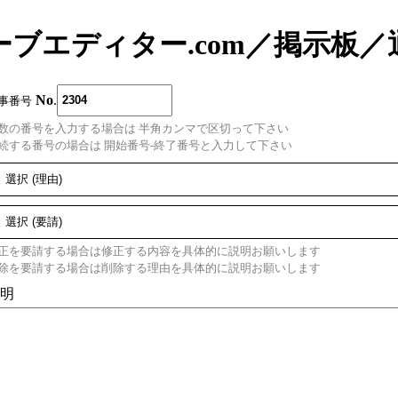
ーブエディター.com
／
掲示板
／
No
.
事番号
数の番号を入力する場合は 半角カンマで区切って下さい
続する番号の場合は 開始番号-終了番号と入力して下さい
正を要請する場合は修正する内容を具体的に説明お願いします
除を要請する場合は削除する理由を具体的に説明お願いします
明