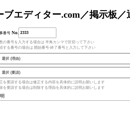
ーブエディター.com
／
掲示板
／
No
.
事番号
数の番号を入力する場合は 半角カンマで区切って下さい
続する番号の場合は 開始番号-終了番号と入力して下さい
正を要請する場合は修正する内容を具体的に説明お願いします
除を要請する場合は削除する理由を具体的に説明お願いします
明