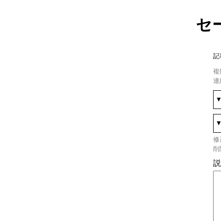
セ
記
複
連
修
削
説