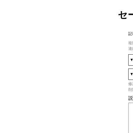
セ
記
複
連
修
削
説