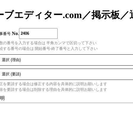
ーブエディター.com
／
掲示板
／
No
.
事番号
数の番号を入力する場合は 半角カンマで区切って下さい
続する番号の場合は 開始番号-終了番号と入力して下さい
正を要請する場合は修正する内容を具体的に説明お願いします
除を要請する場合は削除する理由を具体的に説明お願いします
明