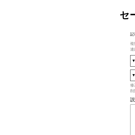
セ
記
複
連
修
削
説