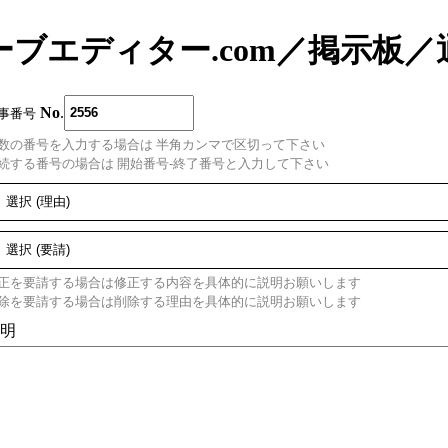
ーブエディター.com
／
掲示板
／
No
.
事番号
数の番号を入力する場合は 半角カンマで区切って下さい
続する番号の場合は 開始番号-終了番号と入力して下さい
正を要請する場合は修正する内容を具体的に説明お願いします
除を要請する場合は削除する理由を具体的に説明お願いします
明