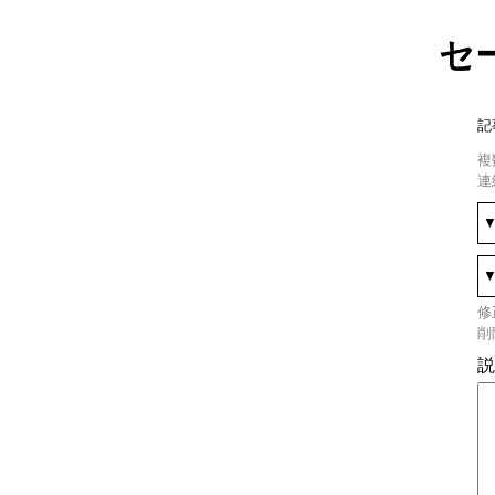
セ
記
複
連
修
削
説