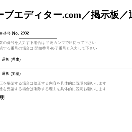
ーブエディター.com
／
掲示板
／
No
.
事番号
数の番号を入力する場合は 半角カンマで区切って下さい
続する番号の場合は 開始番号-終了番号と入力して下さい
正を要請する場合は修正する内容を具体的に説明お願いします
除を要請する場合は削除する理由を具体的に説明お願いします
明