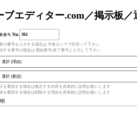
ーブエディター.com
／
掲示板
／
No
.
事番号
数の番号を入力する場合は 半角カンマで区切って下さい
続する番号の場合は 開始番号-終了番号と入力して下さい
正を要請する場合は修正する内容を具体的に説明お願いします
除を要請する場合は削除する理由を具体的に説明お願いします
明