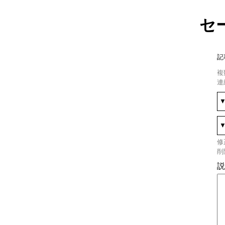
セ
記
複
連
修
削
説