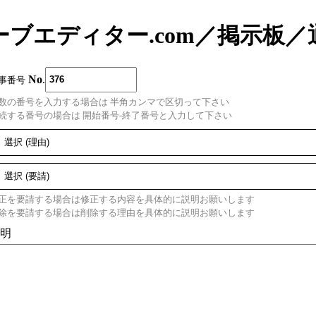
ーブエディター.com
／
掲示板
／
No
.
事番号
数の番号を入力する場合は 半角カンマで区切って下さい
続する番号の場合は 開始番号-終了番号と入力して下さい
正を要請する場合は修正する内容を具体的に説明お願いします
除を要請する場合は削除する理由を具体的に説明お願いします
明