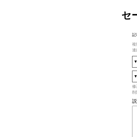
セ
記
複
連
修
削
説