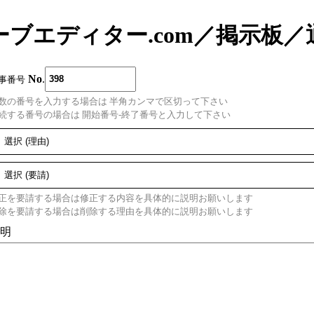
ーブエディター.com
／
掲示板
／
No
.
事番号
数の番号を入力する場合は 半角カンマで区切って下さい
続する番号の場合は 開始番号-終了番号と入力して下さい
正を要請する場合は修正する内容を具体的に説明お願いします
除を要請する場合は削除する理由を具体的に説明お願いします
明