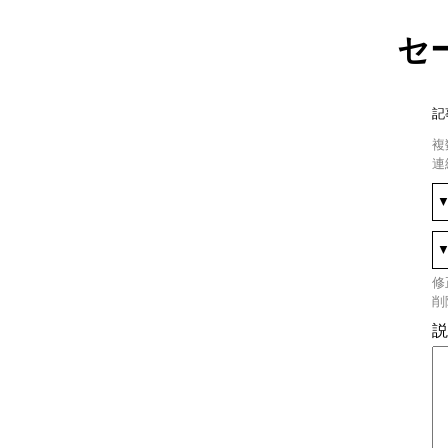
セ
記
複
連
修
削
説