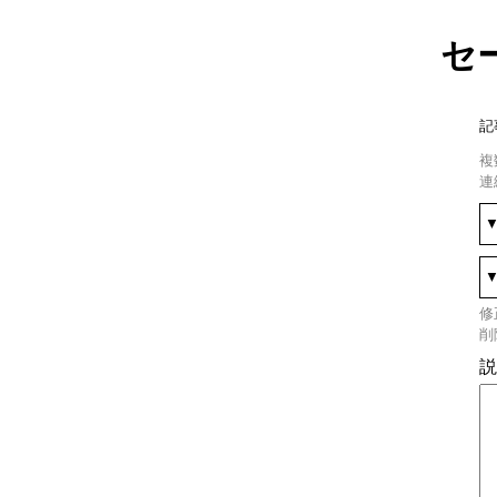
セ
記
複
連
修
削
説