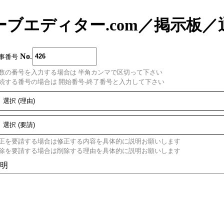
ーブエディター.com
／
掲示板
／
No
.
事番号
数の番号を入力する場合は 半角カンマで区切って下さい
続する番号の場合は 開始番号-終了番号と入力して下さい
正を要請する場合は修正する内容を具体的に説明お願いします
除を要請する場合は削除する理由を具体的に説明お願いします
明