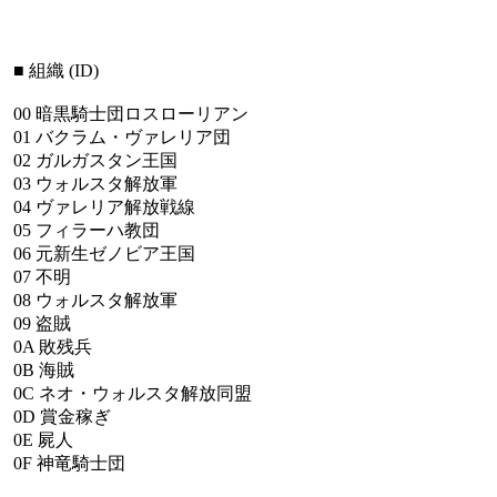
■
組織
(ID)
00
暗黒騎士団ロスローリアン
01
バクラム・ヴァレリア団
02
ガルガスタン王国
03
ウォルスタ解放軍
04
ヴァレリア解放戦線
05
フィラーハ教団
06
元新生ゼノビア王国
07
不明
08
ウォルスタ解放軍
09
盗賊
0A
敗残兵
0B
海賊
0C
ネオ・ウォルスタ解放同盟
0D
賞金稼ぎ
0E
屍人
0F
神竜騎士団