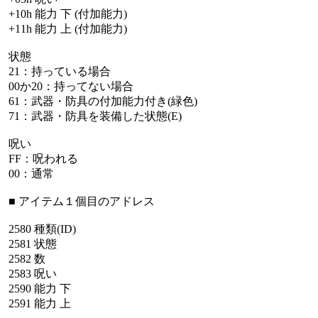
+10h
能力
下
(付加能力)
+11h
能力
上
(付加能力)
状態
21：持っている場合
00か20：持ってない場合
61：武器・防具の付加能力付き(緑色)
71：武器・防具を装備した状態(E)
呪い
FF：呪われる
00：通常
■
アイテム１個目のアドレス
2580
種類(ID)
2581
状態
2582
数
2583
呪い
2590
能力
下
2591
能力
上