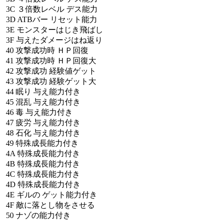
3C
３倍数レベル
デス能力
3D
ATBバー
リセット能力
3E
モンスターはじき飛ばし
3F
与えたダメージはね返り
40
攻撃成功時
ＨＰ回復
41
攻撃成功時
ＨＰ回復大
42
攻撃成功
経験値ゲット
43
攻撃成功
経験ゲット大
44
眠り
与え能力付き
45
混乱
与え能力付き
46
毒
与え能力付き
47
疲労
与え能力付き
48
石化
与え能力付き
49
特殊成長能力付き
4A
特殊成長能力付き
4B
特殊成長能力付き
4C
特殊成長能力付き
4D
特殊成長能力付き
4E
ギルの
ゲット能力付き
4F
敵に落とし物をさせる
50
ナゾの能力付き