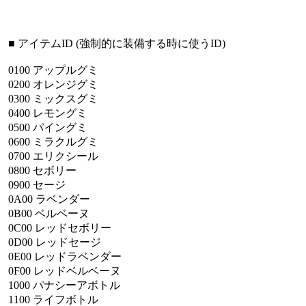
■
アイテムID
(強制的に装備する時に使うID)
0100
アップルグミ
0200
オレンジグミ
0300
ミックスグミ
0400
レモングミ
0500
パイングミ
0600
ミラクルグミ
0700
エリクシール
0800
セボリー
0900
セージ
0A00
ラベンダー
0B00
ベルベーヌ
0C00
レッドセボリー
0D00
レッドセージ
0E00
レッドラベンダー
0F00
レッドベルベーヌ
1000
パナシーアボトル
1100
ライフボトル