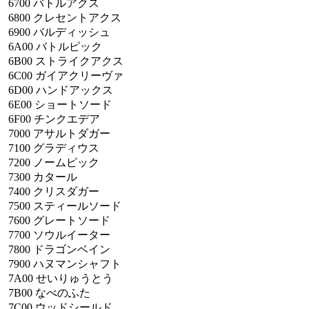
6700
バトルアクス
6800
クレセントアクス
6900
バルディッシュ
6A00
バトルピック
6B00
ストライクアクス
6C00
ガイアクリーヴァ
6D00
ハンドアックス
6E00
ショートソード
6F00
チンクエデア
7000
アサルトダガー
7100
グラディウス
7200
ノームピック
7300
カタール
7400
クリスダガー
7500
スティールソード
7600
グレートソード
7700
ソウルイーター
7800
ドラゴンベイン
7900
ハヌマンシャフト
7A00
せいりゅうとう
7B00
なべのふた
7C00
ウッドシールド