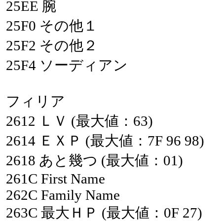
25EE
腕
25F0
その他１
25F2
その他２
25F4
ソーディアン
フィリア
2612
ＬＶ
(最大値：63)
2614
ＥＸＰ
(最大値：7F
96
98)
2618
あと幾つ
(最大値：01)
261C
First
Name
262C
Family
Name
263C
最大ＨＰ
(最大値：0F
27)