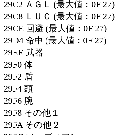
29C2
ＡＧＬ
(最大値：0F
27)
29C8
ＬＵＣ
(最大値：0F
27)
29CE
回避
(最大値：0F
27)
29D4
命中
(最大値：0F
27)
29EE
武器
29F0
体
29F2
盾
29F4
頭
29F6
腕
29F8
その他１
29FA
その他２