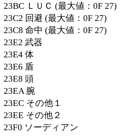
23BC
ＬＵＣ
(最大値：0F
27)
23C2
回避
(最大値：0F
27)
23C8
命中
(最大値：0F
27)
23E2
武器
23E4
体
23E6
盾
23E8
頭
23EA
腕
23EC
その他１
23EE
その他２
23F0
ソーディアン