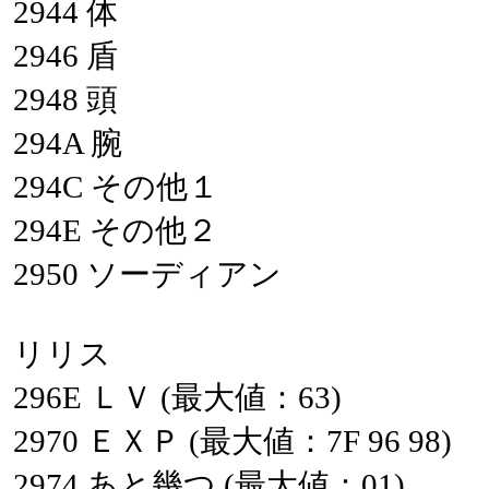
2944
体
2946
盾
2948
頭
294A
腕
294C
その他１
294E
その他２
2950
ソーディアン
リリス
296E
ＬＶ
(最大値：63)
2970
ＥＸＰ
(最大値：7F
96
98)
2974
あと幾つ
(最大値：01)