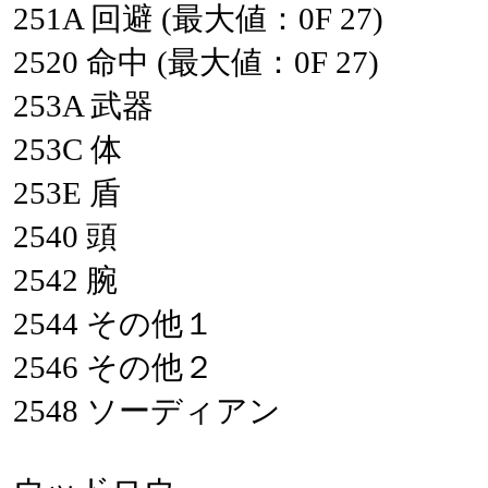
251A
回避
(最大値：0F
27)
2520
命中
(最大値：0F
27)
253A
武器
253C
体
253E
盾
2540
頭
2542
腕
2544
その他１
2546
その他２
2548
ソーディアン