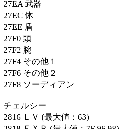
27EA
武器
27EC
体
27EE
盾
27F0
頭
27F2
腕
27F4
その他１
27F6
その他２
27F8
ソーディアン
チェルシー
2816
ＬＶ
(最大値：63)
2818
ＥＸＰ
(最大値：7F
96
98)