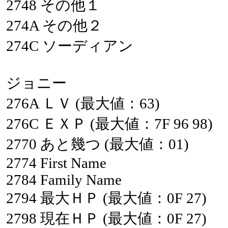
2748
その他１
274A
その他２
274C
ソーディアン
ジョニー
276A
ＬＶ
(最大値：63)
276C
ＥＸＰ
(最大値：7F
96
98)
2770
あと幾つ
(最大値：01)
2774
First
Name
2784
Family
Name
2794
最大ＨＰ
(最大値：0F
27)
2798
現在ＨＰ
(最大値：0F
27)