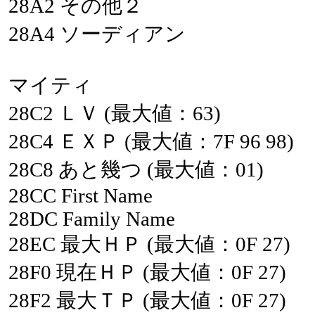
28A2
その他２
28A4
ソーディアン
マイティ
28C2
ＬＶ
(最大値：63)
28C4
ＥＸＰ
(最大値：7F
96
98)
28C8
あと幾つ
(最大値：01)
28CC
First
Name
28DC
Family
Name
28EC
最大ＨＰ
(最大値：0F
27)
28F0
現在ＨＰ
(最大値：0F
27)
28F2
最大ＴＰ
(最大値：0F
27)