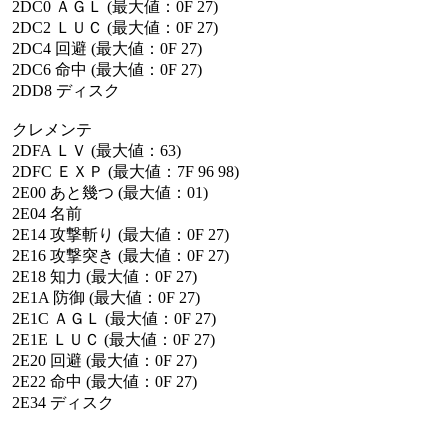
2DC0
ＡＧＬ
(最大値：0F
27)
2DC2
ＬＵＣ
(最大値：0F
27)
2DC4
回避
(最大値：0F
27)
2DC6
命中
(最大値：0F
27)
2DD8
ディスク
クレメンテ
2DFA
ＬＶ
(最大値：63)
2DFC
ＥＸＰ
(最大値：7F
96
98)
2E00
あと幾つ
(最大値：01)
2E04
名前
2E14
攻撃斬り
(最大値：0F
27)
2E16
攻撃突き
(最大値：0F
27)
2E18
知力
(最大値：0F
27)
2E1A
防御
(最大値：0F
27)
2E1C
ＡＧＬ
(最大値：0F
27)
2E1E
ＬＵＣ
(最大値：0F
27)
2E20
回避
(最大値：0F
27)
2E22
命中
(最大値：0F
27)
2E34
ディスク