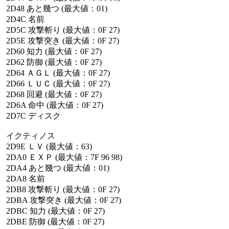
2D48
あと幾つ
(最大値：01)
2D4C
名前
2D5C
攻撃斬り
(最大値：0F
27)
2D5E
攻撃突き
(最大値：0F
27)
2D60
知力
(最大値：0F
27)
2D62
防御
(最大値：0F
27)
2D64
ＡＧＬ
(最大値：0F
27)
2D66
ＬＵＣ
(最大値：0F
27)
2D68
回避
(最大値：0F
27)
2D6A
命中
(最大値：0F
27)
2D7C
ディスク
イクティノス
2D9E
ＬＶ
(最大値：63)
2DA0
ＥＸＰ
(最大値：7F
96
98)
2DA4
あと幾つ
(最大値：01)
2DA8
名前
2DB8
攻撃斬り
(最大値：0F
27)
2DBA
攻撃突き
(最大値：0F
27)
2DBC
知力
(最大値：0F
27)
2DBE
防御
(最大値：0F
27)