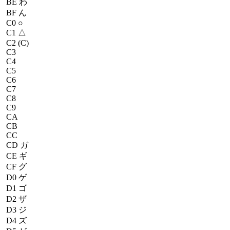
BE
わ
BF
ん
C0
○
C1
△
C2
(C)
C3
C4
C5
C6
C7
C8
C9
CA
CB
CC
CD
ガ
CE
ギ
CF
グ
D0
ゲ
D1
ゴ
D2
ザ
D3
ジ
D4
ズ