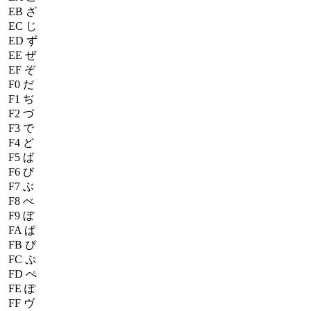
EB
ざ
EC
じ
ED
ず
EE
ぜ
EF
ぞ
F0
だ
F1
ぢ
F2
づ
F3
で
F4
ど
F5
ば
F6
び
F7
ぶ
F8
べ
F9
ぼ
FA
ぱ
FB
ぴ
FC
ぷ
FD
ぺ
FE
ぽ
FF
ヴ