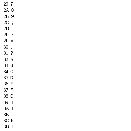
29
７
2A
８
2B
９
2C
；
2D
：
2E
・
2F
＝
30
，
31
？
32
Ａ
33
Ｂ
34
Ｃ
35
Ｄ
36
Ｅ
37
Ｆ
38
Ｇ
39
Ｈ
3A
Ｉ
3B
Ｊ
3C
Ｋ
3D
Ｌ