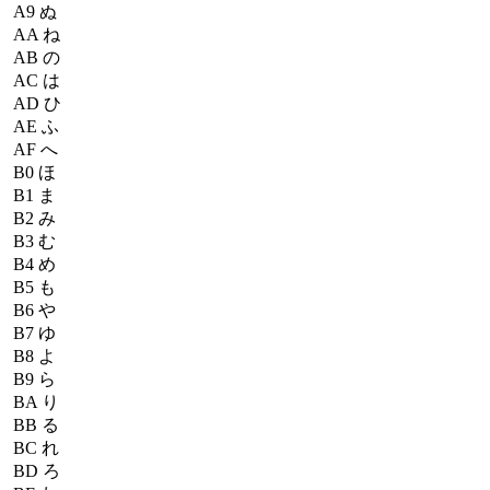
A9
ぬ
AA
ね
AB
の
AC
は
AD
ひ
AE
ふ
AF
へ
B0
ほ
B1
ま
B2
み
B3
む
B4
め
B5
も
B6
や
B7
ゆ
B8
よ
B9
ら
BA
り
BB
る
BC
れ
BD
ろ