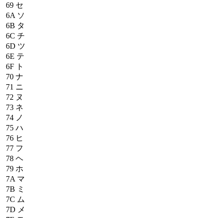
69
セ
6A
ソ
6B
タ
6C
チ
6D
ツ
6E
テ
6F
ト
70
ナ
71
ニ
72
ヌ
73
ネ
74
ノ
75
ハ
76
ヒ
77
フ
78
ヘ
79
ホ
7A
マ
7B
ミ
7C
ム
7D
メ