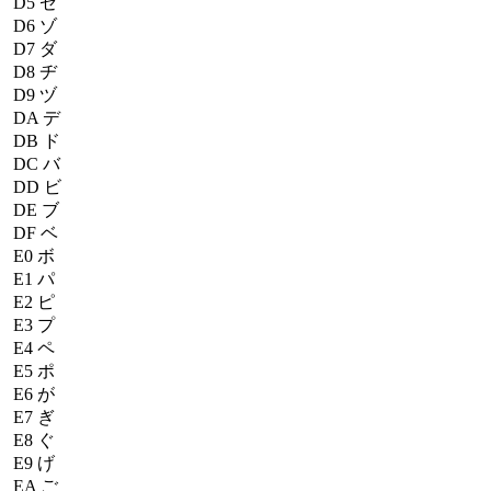
D5
ゼ
D6
ゾ
D7
ダ
D8
ヂ
D9
ヅ
DA
デ
DB
ド
DC
バ
DD
ビ
DE
ブ
DF
ベ
E0
ボ
E1
パ
E2
ピ
E3
プ
E4
ペ
E5
ポ
E6
が
E7
ぎ
E8
ぐ
E9
げ
EA
ご