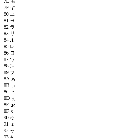
7E
モ
7F
ヤ
80
ユ
81
ヨ
82
ラ
83
リ
84
ル
85
レ
86
ロ
87
ワ
88
ン
89
ヲ
8A
ぁ
8B
ぃ
8C
ぅ
8D
ぇ
8E
ぉ
8F
ゃ
90
ゅ
91
ょ
92
っ
93
あ