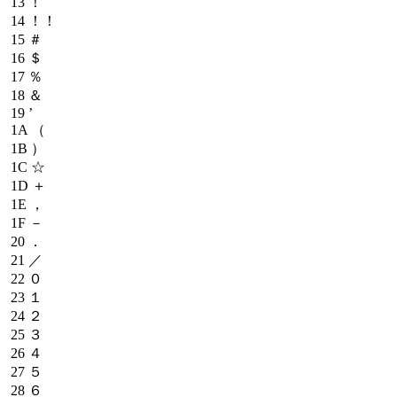
13
！
14
！！
15
＃
16
＄
17
％
18
＆
19
’
1A
（
1B
）
1C
☆
1D
＋
1E
，
1F
－
20
．
21
／
22
０
23
１
24
２
25
３
26
４
27
５
28
６