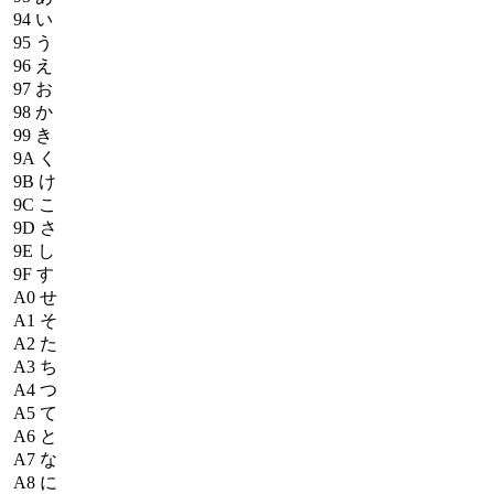
94
い
95
う
96
え
97
お
98
か
99
き
9A
く
9B
け
9C
こ
9D
さ
9E
し
9F
す
A0
せ
A1
そ
A2
た
A3
ち
A4
つ
A5
て
A6
と
A7
な
A8
に