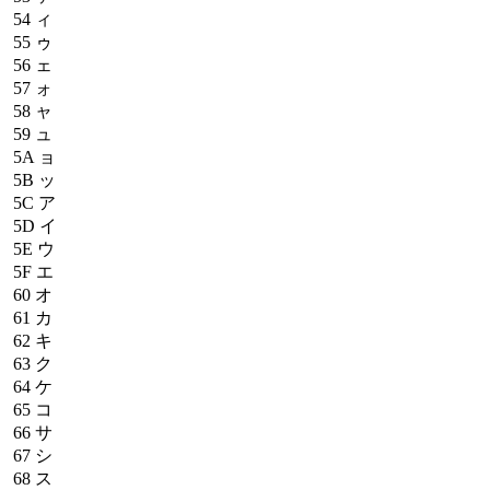
54
ィ
55
ゥ
56
ェ
57
ォ
58
ャ
59
ュ
5A
ョ
5B
ッ
5C
ア
5D
イ
5E
ウ
5F
エ
60
オ
61
カ
62
キ
63
ク
64
ケ
65
コ
66
サ
67
シ
68
ス