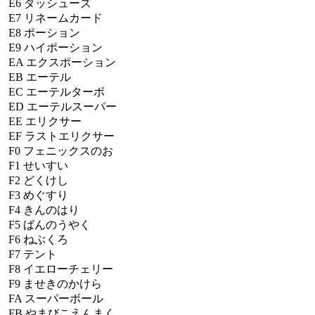
E6
ダッシューズ
E7
リネームカード
E8
ポーション
E9
ハイポーション
EA
エクスポーション
EB
エーテル
EC
エーテルターボ
ED
エーテルスーパー
EE
エリクサー
EF
ラストエリクサー
F0
フェニックスのお
F1
せいすい
F2
どくけし
F3
めぐすり
F4
きんのはり
F5
ばんのうやく
F6
ねぶくろ
F7
テント
F8
イエローチェリー
F9
ませきのかけら
FA
スーパーボール
FB
やまびこえんまく