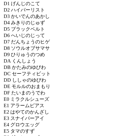
D1
げんじのこて
D2
ハイパーリスト
D3
かいでんのあかし
D4
みきりのじゅず
D5
ブラックベルト
D6
へいじのじって
D7
だんちょうのヒゲ
D8
ソウルオブサマサ
D9
ひりゅうのつめ
DA
くんしょう
DB
かたみのゆびわ
DC
セーフティビット
DD
ししゃのゆびわ
DE
モルルのおまもり
DF
たいまのうでわ
E0
ミラクルシューズ
E1
アラームピアス
E2
はやてのかんざし
E3
スナイパーアイ
E4
グロウエッグ
E5
タマのすず