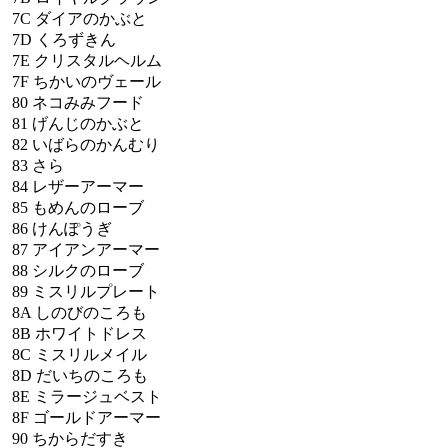
7C
ダイアのかぶと
7D
くろずきん
7E
クリスタルヘルム
7F
ちかいのヴェール
80
ネコみみフード
81
げんじのかぶと
82
いばらのかんむり
83
さら
84
レザーアーマー
85
もめんのローブ
86
けんぽうぎ
87
アイアンアーマー
88
シルクのローブ
89
ミスリルプレート
8A
しのびのころも
8B
ホワイトドレス
8C
ミスリルメイル
8D
だいちのころも
8E
ミラージュベスト
8F
ゴールドアーマー
90
ちからだすき