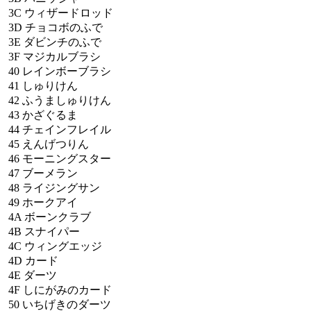
3C
ウィザードロッド
3D
チョコボのふで
3E
ダビンチのふで
3F
マジカルブラシ
40
レインボーブラシ
41
しゅりけん
42
ふうましゅりけん
43
かざぐるま
44
チェインフレイル
45
えんげつりん
46
モーニングスター
47
ブーメラン
48
ライジングサン
49
ホークアイ
4A
ボーンクラブ
4B
スナイパー
4C
ウィングエッジ
4D
カード
4E
ダーツ
4F
しにがみのカード
50
いちげきのダーツ