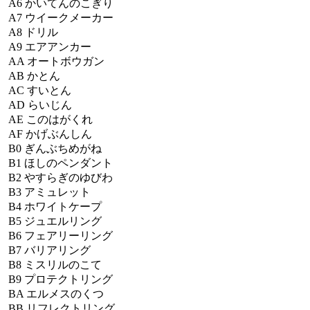
A6
かいてんのこぎり
A7
ウイークメーカー
A8
ドリル
A9
エアアンカー
AA
オートボウガン
AB
かとん
AC
すいとん
AD
らいじん
AE
このはがくれ
AF
かげぶんしん
B0
ぎんぶちめがね
B1
ほしのペンダント
B2
やすらぎのゆびわ
B3
アミュレット
B4
ホワイトケープ
B5
ジュエルリング
B6
フェアリーリング
B7
バリアリング
B8
ミスリルのこて
B9
プロテクトリング
BA
エルメスのくつ
BB
リフレクトリング