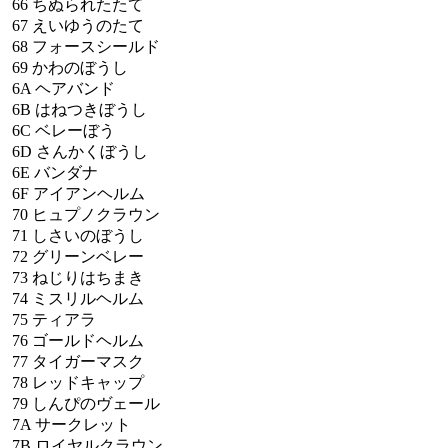
66
ちぬられたたて
67
えいゆうのたて
68
フォースシールド
69
かわのぼうし
6A
ヘアバンド
6B
はねつきぼうし
6C
ベレーぼう
6D
さんかくぼうし
6E
バンダナ
6F
アイアンヘルム
70
ヒュプノクラウン
71
しさいのぼうし
72
グリーンベレー
73
ねじりはちまき
74
ミスリルヘルム
75
ティアラ
76
ゴールドヘルム
77
タイガーマスク
78
レッドキャップ
79
しんぴのヴェール
7A
サークレット
7B
ロイヤルクラウン