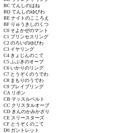
BC
てんしのはね
BD
てんしのゆびわ
BE
ナイトのこころえ
BF
りゅうきしのくつ
C0
そよかぜのマント
C1
プリンセスリング
C2
のろいのゆびわ
C3
イヤリング
C4
きょじんのこて
C5
ふぶきのオーブ
C6
いかりのリング
C7
とうぞくのうでわ
C8
まもりのうでわ
C9
ブレイブリング
CA
リボン
CB
マッスルベルト
CC
クリスタルオーブ
CD
きんのかみかざり
CE
スリースターズ
CF
とうぞくのこて
D0
ガントレット