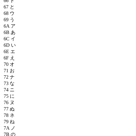
66
ト
67
と
68
ウ
69
う
6A
ア
6B
あ
6C
イ
6D
い
6E
エ
6F
え
70
オ
71
お
72
ナ
73
な
74
ニ
75
に
76
ヌ
77
ぬ
78
ネ
79
ね
7A
ノ
7B
の