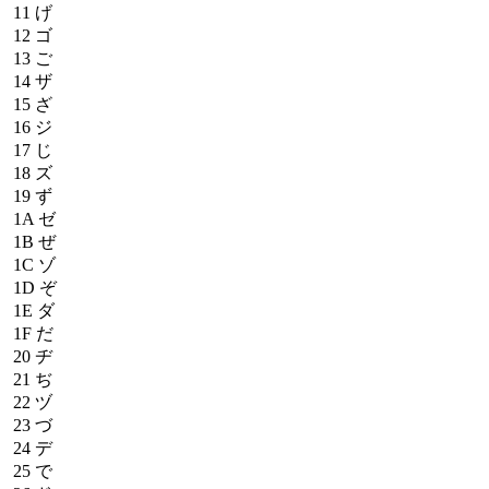
11
げ
12
ゴ
13
ご
14
ザ
15
ざ
16
ジ
17
じ
18
ズ
19
ず
1A
ゼ
1B
ぜ
1C
ゾ
1D
ぞ
1E
ダ
1F
だ
20
ヂ
21
ぢ
22
ヅ
23
づ
24
デ
25
で