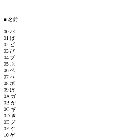
■
名前
00
バ
01
ば
02
ビ
03
び
04
ブ
05
ぶ
06
ベ
07
べ
08
ボ
09
ぼ
0A
ガ
0B
が
0C
ギ
0D
ぎ
0E
グ
0F
ぐ
10
ゲ