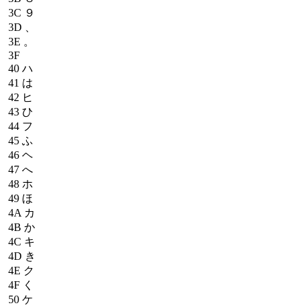
3C
９
3D
、
3E
。
3F
40
ハ
41
は
42
ヒ
43
ひ
44
フ
45
ふ
46
ヘ
47
へ
48
ホ
49
ほ
4A
カ
4B
か
4C
キ
4D
き
4E
ク
4F
く
50
ケ