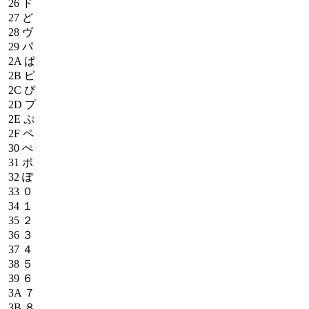
26
ド
27
ど
28
ヴ
29
パ
2A
ぱ
2B
ピ
2C
ぴ
2D
プ
2E
ぷ
2F
ペ
30
ぺ
31
ポ
32
ぽ
33
０
34
１
35
２
36
３
37
４
38
５
39
６
3A
７
3B
８