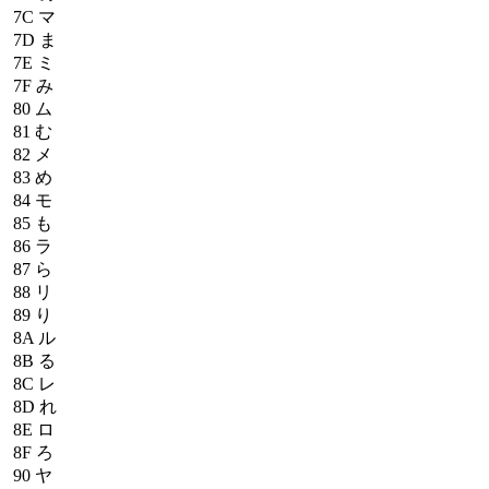
7C
マ
7D
ま
7E
ミ
7F
み
80
ム
81
む
82
メ
83
め
84
モ
85
も
86
ラ
87
ら
88
リ
89
り
8A
ル
8B
る
8C
レ
8D
れ
8E
ロ
8F
ろ
90
ヤ