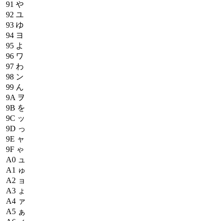
91
や
92
ユ
93
ゆ
94
ヨ
95
よ
96
ワ
97
わ
98
ン
99
ん
9A
ヲ
9B
を
9C
ッ
9D
っ
9E
ャ
9F
ゃ
A0
ュ
A1
ゅ
A2
ョ
A3
ょ
A4
ァ
A5
ぁ