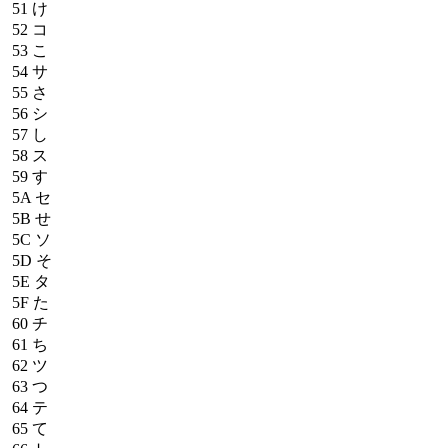
51
け
52
コ
53
こ
54
サ
55
さ
56
シ
57
し
58
ス
59
す
5A
セ
5B
せ
5C
ソ
5D
そ
5E
タ
5F
た
60
チ
61
ち
62
ツ
63
つ
64
テ
65
て