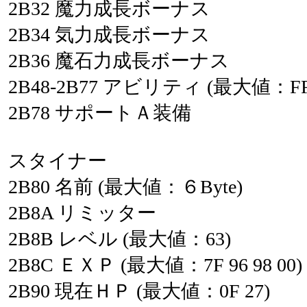
2B32
魔力成長ボーナス
2B34
気力成長ボーナス
2B36
魔石力成長ボーナス
2B48-2B77
アビリティ
(最大値：F
2B78
サポートＡ装備
スタイナー
2B80
名前
(最大値：６Byte)
2B8A
リミッター
2B8B
レベル
(最大値：63)
2B8C
ＥＸＰ
(最大値：7F
96
98
00)
2B90
現在ＨＰ
(最大値：0F
27)