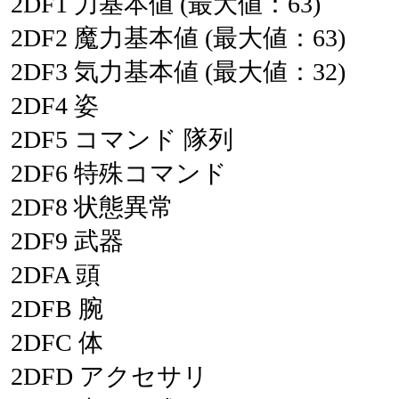
2DF1
力基本値
(最大値：63)
2DF2
魔力基本値
(最大値：63)
2DF3
気力基本値
(最大値：32)
2DF4
姿
2DF5
コマンド
隊列
2DF6
特殊コマンド
2DF8
状態異常
2DF9
武器
2DFA
頭
2DFB
腕
2DFC
体
2DFD
アクセサリ