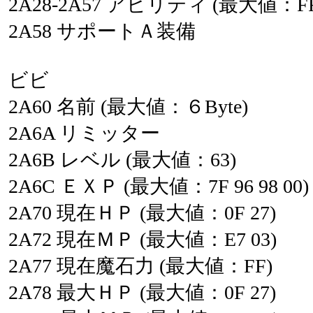
2A28-2A57
アビリティ
(最大値：F
2A58
サポートＡ装備
ビビ
2A60
名前
(最大値：６Byte)
2A6A
リミッター
2A6B
レベル
(最大値：63)
2A6C
ＥＸＰ
(最大値：7F
96
98
00)
2A70
現在ＨＰ
(最大値：0F
27)
2A72
現在ＭＰ
(最大値：E7
03)
2A77
現在魔石力
(最大値：FF)
2A78
最大ＨＰ
(最大値：0F
27)