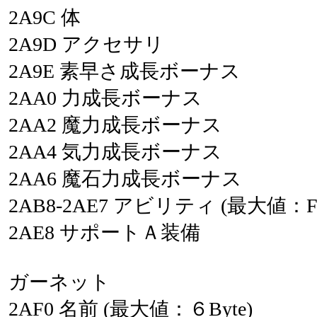
2A9C
体
2A9D
アクセサリ
2A9E
素早さ成長ボーナス
2AA0
力成長ボーナス
2AA2
魔力成長ボーナス
2AA4
気力成長ボーナス
2AA6
魔石力成長ボーナス
2AB8-2AE7
アビリティ
(最大値：F
2AE8
サポートＡ装備
ガーネット
2AF0
名前
(最大値：６Byte)