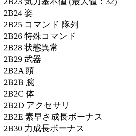
2B23
気力基本値
(最大値：32)
2B24
姿
2B25
コマンド
隊列
2B26
特殊コマンド
2B28
状態異常
2B29
武器
2B2A
頭
2B2B
腕
2B2C
体
2B2D
アクセサリ
2B2E
素早さ成長ボーナス
2B30
力成長ボーナス