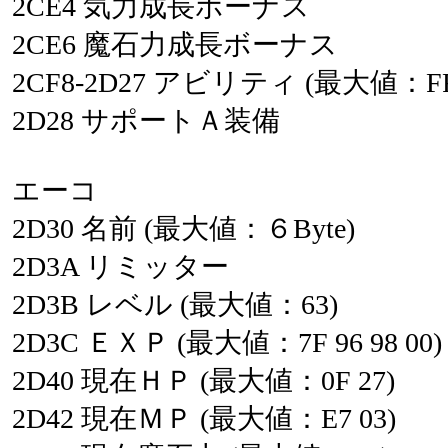
2CE4
気力成長ボーナス
2CE6
魔石力成長ボーナス
2CF8-2D27
アビリティ
(最大値：F
2D28
サポートＡ装備
エーコ
2D30
名前
(最大値：６Byte)
2D3A
リミッター
2D3B
レベル
(最大値：63)
2D3C
ＥＸＰ
(最大値：7F
96
98
00)
2D40
現在ＨＰ
(最大値：0F
27)
2D42
現在ＭＰ
(最大値：E7
03)