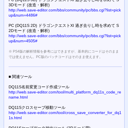
3Dモード (改造・解析)
http://web.save-editor.com/bbs/community/pc/bbs.cgi?list=pick
up&num=4486#
PC (DQ11S 2D) ドラゴンクエストXI 過ぎ去りし時を求めて S
2Dモード (改造・解析)
http://web.save-editor.com/bbs/community/pc/bbs.cgi?list=pick
up&num=4505#
※ PS4版の解析情報を参考にはできますが、基本的にコードはそのまま
では使えません。PC版のパッチコードはそのまま使えます。
■ 関連ツール
DQ11S名前変更コード作成ツール
http://web.save-editor.com/tool/multi_platform_dq11s_code_re
name.html
DQ11Sクロスセーブ移動ツール
http://web.save-editor.com/tool/cross_save_converter_for_dq1
1s.html
DQ11Sセーブデータ抽出ツール (2Dモード用)