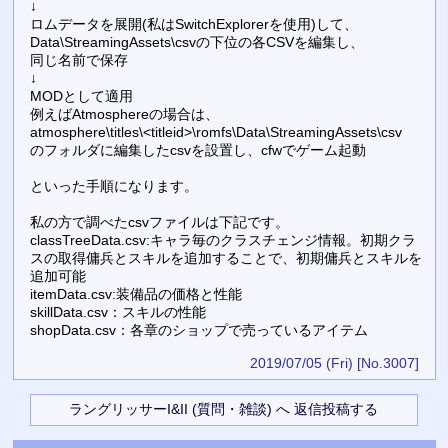
↓
ロムデータを展開(私はSwitchExplorerを使用)して、
Data\StreamingAssets\csvの下位の各CSVを編集し、
同じ名前で保存
↓
MODとして適用
例えばAtmosphereの場合は、
atmosphere\titles\<titleid>\romfs\Data\StreamingAssets\csv
のフォルダに編集したcsvを設置し、cfwでゲーム起動
といった手順になります。
私の方で調べたcsvファイルは下記です。
classTreeData.csv:キャラ毎のクラスチェンジ情報。初期クラ
スの取得傭兵とスキルを追加することで、初期傭兵とスキルを
追加可能
itemData.csv:装備品の価格と性能
skillData.csv：スキルの性能
shopData.csv：各章のショップで売っているアイテム
2019/07/05 (Fri)
[No.3007]