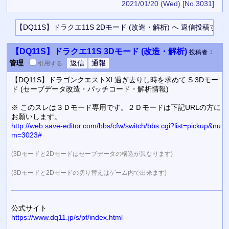
2021/01/20 (Wed)
[No.3031]
【DQ11S】ドラクエ11S 3Dモード (改造・解析)
：
投稿者
管理
引用
する
【DQ11S】ドラゴンクエストXI 過ぎ去りし時を求めて S 3Dモー
ド (セーブデータ改造・パッチコード・解析情報)
※ このスレは３Ｄモード専用です。２Ｄモードは下記URLの方に
お願いします。
http://web.save-editor.com/bbs/cfw/switch/bbs.cgi?list=pickup&nu
m=3023#
(3Dモードと2Dモードはセーブデータの構造が異なります)
(3Dモードと2Dモードの切り替えはゲーム内で出来ます)
公式サイト
https://www.dq11.jp/s/pf/index.html