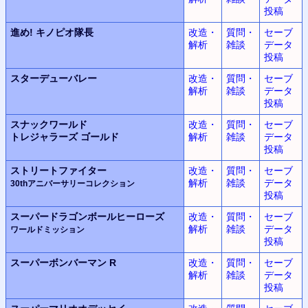
投稿
進め! キノピオ隊長
改造・
質問・
セーブ
解析
雑談
データ
投稿
スターデューバレー
改造・
質問・
セーブ
解析
雑談
データ
投稿
スナックワールド
改造・
質問・
セーブ
トレジャラーズ ゴールド
解析
雑談
データ
投稿
ストリートファイター
改造・
質問・
セーブ
解析
雑談
データ
30thアニバーサリーコレクション
投稿
スーパードラゴンボールヒーローズ
改造・
質問・
セーブ
解析
雑談
データ
ワールドミッション
投稿
スーパーボンバーマン R
改造・
質問・
セーブ
解析
雑談
データ
投稿