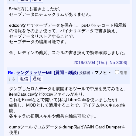
5chの方にも書きましたが、
セーブデータにチェックサムがありません。
edizonなどでセーブデータを保存し、ps4パッチコード掲示板
の情報をそのまま使って、バイナリエディタで書き換え、
セーブデータリストアすることで、
セーブデータの編集可能です。
金、レディンの傭兵、スキルの書き換えで効果確認しました。
2019/07/04 (Thu)
[No.3006]
Re:
ラングリッサーI&II (質問・雑談)
：
マノヒト
投稿者
引用
する
ダンプしたロムデータを展開するツールで中身を見てみると、
itemData.csvなどのcsvファイルがあり、
これをExcelなどで開いて(私はLibreCalcを使いましたが)
編集し、MODとして適用することで、アイテムやスキルの性
能、
各キャラの初期スキルや傭兵を編集可能です。
dumpツールでロムデータをdump(私はWAIN Card Dumperを
使用)