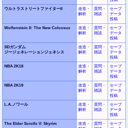
ウルトラ
ストリートファイターII
改造・
質問・
セーブ
解析
雑談
データ
投稿
Wolfenstein II:
The New Colossus
改造・
質問・
セーブ
解析
雑談
データ
投稿
SDガンダム
改造・
質問・
セーブ
ジージェネレーションジェネシス
解析
雑談
データ
投稿
NBA 2K18
改造・
質問・
セーブ
解析
雑談
データ
投稿
NBA 2K19
改造・
質問・
セーブ
解析
雑談
データ
投稿
L.A.
ノワール
改造・
質問・
セーブ
解析
雑談
データ
投稿
The Elder Scrolls V: Skyrim
改造・
質問・
セーブ