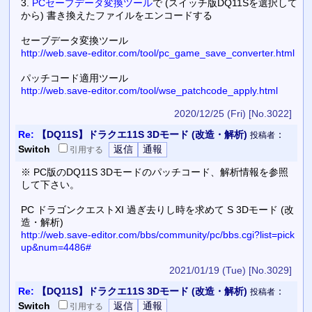
3.
PCセーブデータ変換ツール
で (スイッチ版DQ11Sを選択して
から) 書き換えたファイルをエンコードする
セーブデータ変換ツール
http://web.save-editor.com/tool/pc_game_save_converter.html
パッチコード適用ツール
http://web.save-editor.com/tool/wse_patchcode_apply.html
2020/12/25 (Fri)
[No.3022]
Re:
【DQ11S】ドラクエ11S 3Dモード (改造・解析)
：
投稿者
Switch
引用
する
※ PC版のDQ11S 3Dモードのパッチコード、解析情報を参照
して下さい。
PC ドラゴンクエストXI 過ぎ去りし時を求めて S 3Dモード (改
造・解析)
http://web.save-editor.com/bbs/community/pc/bbs.cgi?list=pick
up&num=4486#
2021/01/19 (Tue)
[No.3029]
Re:
【DQ11S】ドラクエ11S 3Dモード (改造・解析)
：
投稿者
Switch
引用
する