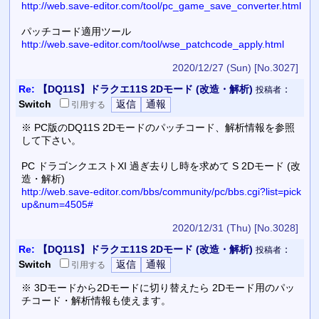
http://web.save-editor.com/tool/pc_game_save_converter.html
パッチコード適用ツール
http://web.save-editor.com/tool/wse_patchcode_apply.html
2020/12/27 (Sun)
[No.3027]
Re:
【DQ11S】ドラクエ11S 2Dモード (改造・解析)
：
投稿者
Switch
引用
する
※ PC版のDQ11S 2Dモードのパッチコード、解析情報を参照
して下さい。
PC ドラゴンクエストXI 過ぎ去りし時を求めて S 2Dモード (改
造・解析)
http://web.save-editor.com/bbs/community/pc/bbs.cgi?list=pick
up&num=4505#
2020/12/31 (Thu)
[No.3028]
Re:
【DQ11S】ドラクエ11S 2Dモード (改造・解析)
：
投稿者
Switch
引用
する
※ 3Dモードから2Dモードに切り替えたら 2Dモード用のパッ
チコード・解析情報も使えます。