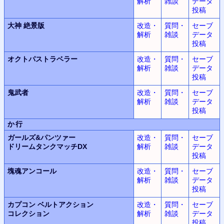
解析
雑談
データ
投稿
大神
絶景版
改造・
質問・
セーブ
解析
雑談
データ
投稿
オクトパストラベラー
改造・
質問・
セーブ
解析
雑談
データ
投稿
鬼武者
改造・
質問・
セーブ
解析
雑談
データ
投稿
か行
ガールズ&パンツァー
改造・
質問・
セーブ
ドリームタンクマッチDX
解析
雑談
データ
投稿
塊魂
アンコール
改造・
質問・
セーブ
解析
雑談
データ
投稿
カプコン ベルトアクション
改造・
質問・
セーブ
コレクション
解析
雑談
データ
投稿