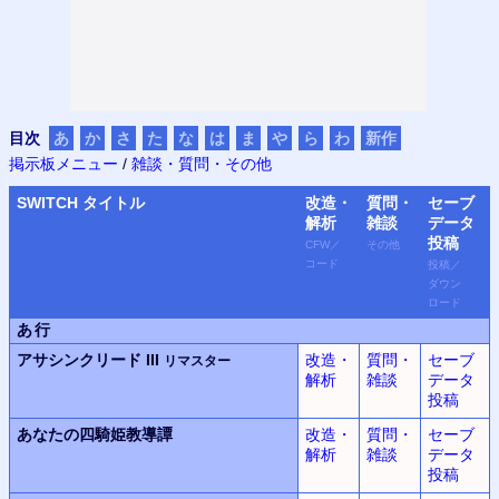
目次
あ
か
さ
た
な
は
ま
や
ら
わ
新作
掲示板メニュー
/
雑談・質問・その他
SWITCH
タイトル
改造・
質問・
セーブ
解析
雑談
データ
投稿
CFW
／
その他
コード
投稿
／
ダウン
ロード
あ行
アサシンクリード III
改造・
質問・
セーブ
リマスター
解析
雑談
データ
投稿
あなたの四騎姫教導譚
改造・
質問・
セーブ
解析
雑談
データ
投稿