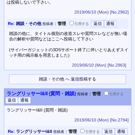
は投稿しないで下さい。
2019/06/10 (Mon)
[No.2962]
Re:
雑談・その他
：
管理
投稿者
引用
する
雑談の他に、タイトル個別の改造スレや質問スレなどが無い場
合の解析や質問などはここへ投稿して下さい
(サイバーガジェットの3DSサポート終了に伴いとりあえずスイ
ッチ用の掲示板を用意しました)
2019/06/10 (Mon)
[No.2963]
ラングリッサーI&II (質問・雑談)
：
管理
投稿者
引用
する
ラングリッサーI&II (質問・雑談)
2019/06/10 (Mon)
[No.2794]
Re:
ラングリッサーI&II
：
管理
投稿者
引用
する