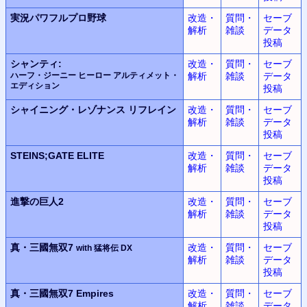
実況パワフルプロ野球
改造・
質問・
セーブ
解析
雑談
データ
投稿
シャンティ:
改造・
質問・
セーブ
ハーフ・ジーニー ヒーロー アルティメット・
解析
雑談
データ
エディション
投稿
シャイニング・レゾナンス
リフレイン
改造・
質問・
セーブ
解析
雑談
データ
投稿
STEINS;GATE ELITE
改造・
質問・
セーブ
解析
雑談
データ
投稿
進撃の巨人2
改造・
質問・
セーブ
解析
雑談
データ
投稿
真・三國無双7
改造・
質問・
セーブ
with 猛将伝 DX
解析
雑談
データ
投稿
真・三國無双7 Empires
改造・
質問・
セーブ
解析
雑談
データ