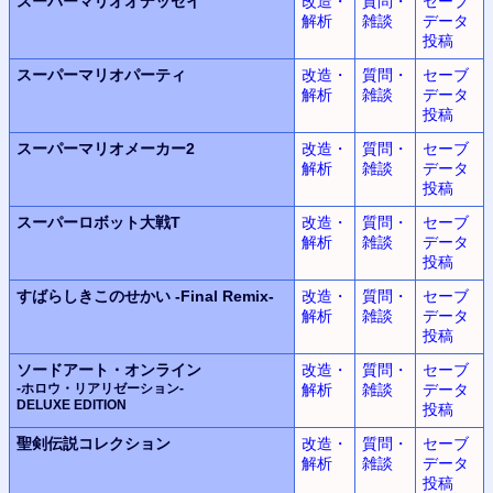
スーパーマリオオデッセイ
改造・
質問・
セーブ
解析
雑談
データ
投稿
スーパーマリオパーティ
改造・
質問・
セーブ
解析
雑談
データ
投稿
スーパーマリオメーカー2
改造・
質問・
セーブ
解析
雑談
データ
投稿
スーパーロボット大戦T
改造・
質問・
セーブ
解析
雑談
データ
投稿
すばらしきこのせかい
-Final Remix-
改造・
質問・
セーブ
解析
雑談
データ
投稿
ソードアート・オンライン
改造・
質問・
セーブ
-ホロウ・リアリゼーション-
解析
雑談
データ
DELUXE EDITION
投稿
聖剣伝説コレクション
改造・
質問・
セーブ
解析
雑談
データ
投稿