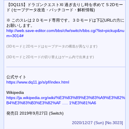
【DQ11S】ドラゴンクエストXI 過ぎ去りし時を求めて S 2Dモー
ド (セーブデータ改造・パッチコード・解析情報)
※ このスレは２Ｄモード専用です。３Ｄモードは下記URLの方に
お願いします。
http://web.save-editor.com/bbs/cfw/switch/bbs.cgi?list=pickup&nu
m=3014#
(3Dモードと2Dモードはセーブデータの構造が異なります)
(3Dモードと2Dモードの切り替えはゲーム内で出来ます)
公式サイト
https://www.dq11.jp/s/pf/index.html
Wikipedia
https://ja.wikipedia.org/wiki/%E3%83%89%E3%83%A9%E3%82%
B4%E3%83%B3%E3%82%AF ..... 1%E3%81%A6
発売日 2019年9月27日 (Switch)
2020/12/27 (Sun)
[No.3023]