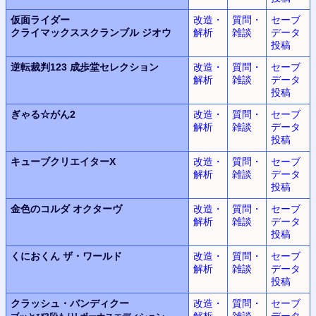
仮面ライダー
改造・
質問・
セーブ
クライマックススクランブル
ジオウ
解析
雑談
データ
投稿
逆転裁判123
成歩堂セレクション
改造・
質問・
セーブ
解析
雑談
データ
投稿
ぎゃる☆がん2
改造・
質問・
セーブ
解析
雑談
データ
投稿
キューブクリエイターX
改造・
質問・
セーブ
解析
雑談
データ
投稿
金色のコルダ
オクターヴ
改造・
質問・
セーブ
解析
雑談
データ
投稿
くにおくん
ザ・ワールド
改造・
質問・
セーブ
解析
雑談
データ
投稿
クラッシュ・バンディクー
改造・
質問・
セーブ
解析
雑談
データ