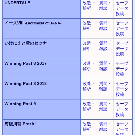
UNDERTALE
改造・
質問・
セーブ
解析
雑談
データ
投稿
イースVIII
改造・
質問・
セーブ
-Lacrimosa of DANA-
解析
雑談
データ
投稿
いけにえと雪のセツナ
改造・
質問・
セーブ
解析
雑談
データ
投稿
Winning Post 8 2017
改造・
質問・
セーブ
解析
雑談
データ
投稿
Winning Post 8 2018
改造・
質問・
セーブ
解析
雑談
データ
投稿
Winning Post 9
改造・
質問・
セーブ
解析
雑談
データ
投稿
海腹川背 Fresh!
改造・
質問・
セーブ
解析
雑談
データ
投稿