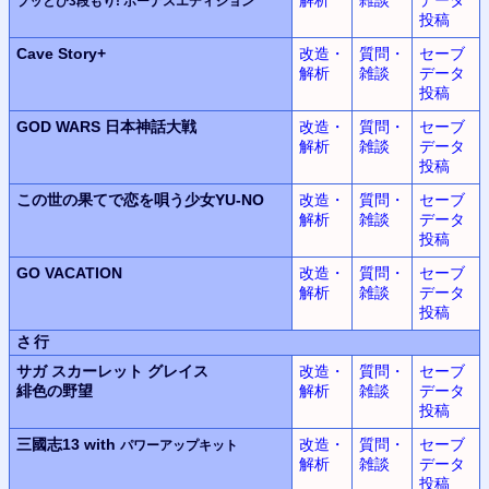
ブッとび3段もり! ボーナスエディション
投稿
Cave Story+
改造・
質問・
セーブ
解析
雑談
データ
投稿
GOD WARS
日本神話大戦
改造・
質問・
セーブ
解析
雑談
データ
投稿
この世の果てで恋を唄う少女YU-NO
改造・
質問・
セーブ
解析
雑談
データ
投稿
GO VACATION
改造・
質問・
セーブ
解析
雑談
データ
投稿
さ行
サガ スカーレット グレイス
改造・
質問・
セーブ
緋色の野望
解析
雑談
データ
投稿
三國志13 with
改造・
質問・
セーブ
パワーアップキット
解析
雑談
データ
投稿