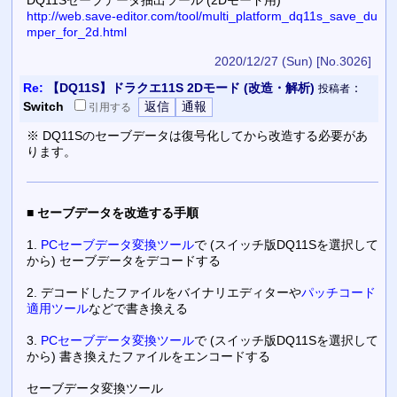
http://web.save-editor.com/tool/multi_platform_dq11s_save_du
mper_for_2d.html
2020/12/27 (Sun)
[No.3026]
Re:
【DQ11S】ドラクエ11S 2Dモード (改造・解析)
：
投稿者
Switch
引用
する
※ DQ11Sのセーブデータは復号化してから改造する必要があ
ります。
■
セーブデータを改造する手順
1.
PCセーブデータ変換ツール
で (スイッチ版DQ11Sを選択して
から) セーブデータをデコードする
2. デコードしたファイルをバイナリエディターや
パッチコード
適用ツール
などで書き換える
3.
PCセーブデータ変換ツール
で (スイッチ版DQ11Sを選択して
から) 書き換えたファイルをエンコードする
セーブデータ変換ツール