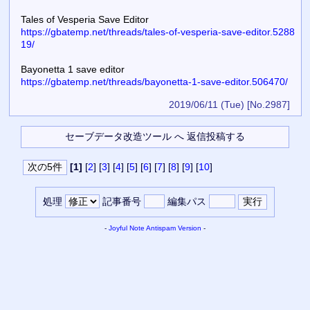
Tales of Vesperia Save Editor
https://gbatemp.net/threads/tales-of-vesperia-save-editor.5288
19/
Bayonetta 1 save editor
https://gbatemp.net/threads/bayonetta-1-save-editor.506470/
2019/06/11 (Tue)
[No.2987]
[1]
[
2
] [
3
] [
4
] [
5
] [
6
] [
7
] [
8
] [
9
] [
10
]
処理
記事番号
編集パス
-
Joyful Note
Antispam Version
-