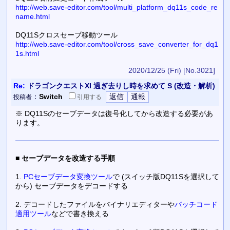
http://web.save-editor.com/tool/multi_platform_dq11s_code_re
name.html
DQ11Sクロスセーブ移動ツール
http://web.save-editor.com/tool/cross_save_converter_for_dq1
1s.html
2020/12/25 (Fri)
[No.3021]
Re:
ドラゴンクエストXI 過ぎ去りし時を求めて S (改造・解析)
：
Switch
投稿者
引用
する
※ DQ11Sのセーブデータは復号化してから改造する必要があ
ります。
■
セーブデータを改造する手順
1.
PCセーブデータ変換ツール
で (スイッチ版DQ11Sを選択して
から) セーブデータをデコードする
2. デコードしたファイルをバイナリエディターや
パッチコード
適用ツール
などで書き換える