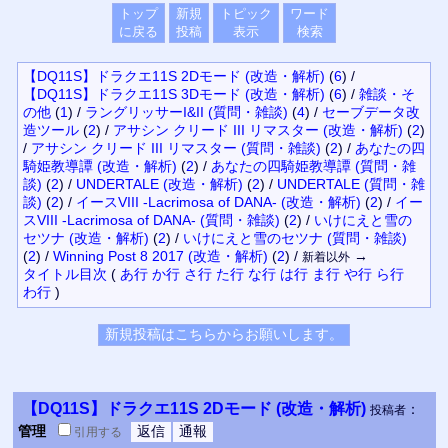
トップ
新規
トピック
ワード
に戻る
投稿
表示
検索
【DQ11S】ドラクエ11S 2Dモード (改造・解析)
(
6
)
/
【DQ11S】ドラクエ11S 3Dモード (改造・解析)
(
6
)
/
雑談・そ
の他
(
1
)
/
ラングリッサーI&II (質問・雑談)
(
4
)
/
セーブデータ改
造ツール
(
2
)
/
アサシン クリード III リマスター (改造・解析)
(
2
)
/
アサシン クリード III リマスター (質問・雑談)
(
2
)
/
あなたの四
騎姫教導譚 (改造・解析)
(
2
)
/
あなたの四騎姫教導譚 (質問・雑
談)
(
2
)
/
UNDERTALE (改造・解析)
(
2
)
/
UNDERTALE (質問・雑
談)
(
2
)
/
イースVIII -Lacrimosa of DANA- (改造・解析)
(
2
)
/
イー
スVIII -Lacrimosa of DANA- (質問・雑談)
(
2
)
/
いけにえと雪の
セツナ (改造・解析)
(
2
)
/
いけにえと雪のセツナ (質問・雑談)
(
2
)
/
Winning Post 8 2017 (改造・解析)
(
2
)
/
→
新着以外
タイトル
目次
(
あ行
か行
さ行
た行
な行
は行
ま行
や行
ら行
わ行
)
【DQ11S】ドラクエ11S 2Dモード (改造・解析)
：
投稿者
管理
引用
する