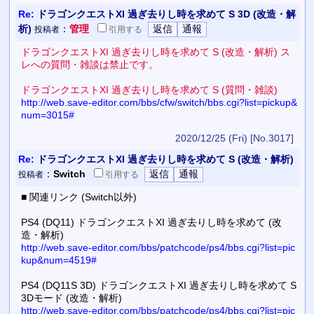
Re:
ドラゴンクエストXI 過ぎ去りし時を求めて S 3D (改造・解
析)
：
管理
投稿者
引用
する
ドラゴンクエストXI 過ぎ去りし時を求めて S (改造・解析) ス
レへの質問・雑談は禁止です。
ドラゴンクエストXI 過ぎ去りし時を求めて S (質問・雑談)
http://web.save-editor.com/bbs/cfw/switch/bbs.cgi?list=pickup&
num=3015#
2020/12/25 (Fri)
[No.3017]
Re:
ドラゴンクエストXI 過ぎ去りし時を求めて S (改造・解析)
：
Switch
投稿者
引用
する
■ 関連リンク (Switch以外)
PS4 (DQ11) ドラゴンクエストXI 過ぎ去りし時を求めて (改
造・解析)
http://web.save-editor.com/bbs/patchcode/ps4/bbs.cgi?list=pic
kup&num=4519#
PS4 (DQ11S 3D) ドラゴンクエストXI 過ぎ去りし時を求めて S
3Dモード (改造・解析)
http://web.save-editor.com/bbs/patchcode/ps4/bbs.cgi?list=pic