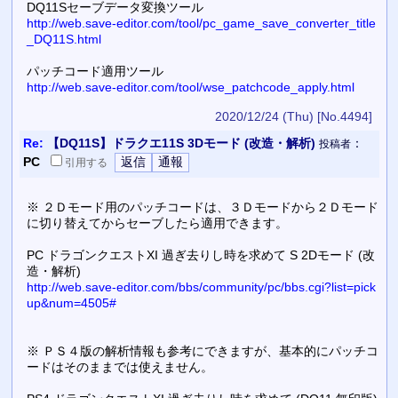
DQ11Sセーブデータ変換ツール
http://web.save-editor.com/tool/pc_game_save_converter_title
_DQ11S.html
パッチコード適用ツール
http://web.save-editor.com/tool/wse_patchcode_apply.html
2020/12/24 (Thu)
[No.4494]
Re:
【DQ11S】ドラクエ11S 3Dモード (改造・解析)
：
投稿者
PC
引用
する
※ ２Ｄモード用のパッチコードは、３Ｄモードから２Ｄモード
に切り替えてからセーブしたら適用できます。
PC ドラゴンクエストXI 過ぎ去りし時を求めて S 2Dモード (改
造・解析)
http://web.save-editor.com/bbs/community/pc/bbs.cgi?list=pick
up&num=4505#
※ ＰＳ４版の解析情報も参考にできますが、基本的にパッチコ
ードはそのままでは使えません。