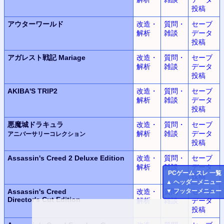
投稿
アウターワールド
改造・
質問・
セーブ
解析
雑談
データ
投稿
アガレスト戦記 Mariage
改造・
質問・
セーブ
解析
雑談
データ
投稿
AKIBA'S TRIP2
改造・
質問・
セーブ
解析
雑談
データ
投稿
悪魔城ドラキュラ
改造・
質問・
セーブ
解析
雑談
データ
アニバーサリーコレクション
投稿
Assassin's Creed 2
Deluxe Edition
改造・
質問・
セーブ
解析
雑談
データ
PC
ゲーム スレ 一覧
投稿
▲
ヘッダーメニュー
Assassin's Creed
改造・
質問・
セーブ
▼
フッターメニュー
Director's Cut Edition
解析
雑談
データ
投稿