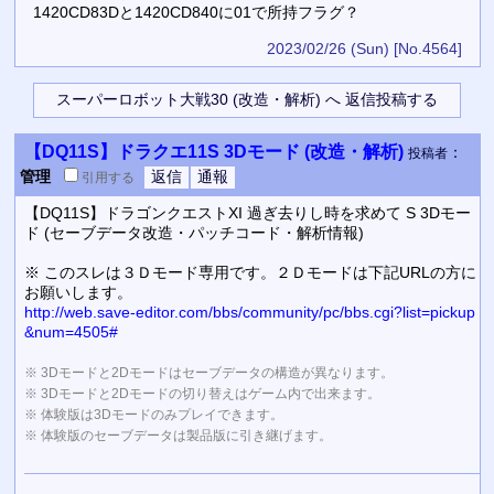
1420CD83Dと1420CD840に01で所持フラグ？
2023/02/26 (Sun)
[No.4564]
【DQ11S】ドラクエ11S 3Dモード (改造・解析)
：
投稿者
管理
引用
する
【DQ11S】ドラゴンクエストXI 過ぎ去りし時を求めて S 3Dモー
ド (セーブデータ改造・パッチコード・解析情報)
※ このスレは３Ｄモード専用です。２Ｄモードは下記URLの方に
お願いします。
http://web.save-editor.com/bbs/community/pc/bbs.cgi?list=pickup
&num=4505#
※ 3Dモードと2Dモードはセーブデータの構造が異なります。
※ 3Dモードと2Dモードの切り替えはゲーム内で出来ます。
※ 体験版は3Dモードのみプレイできます。
※ 体験版のセーブデータは製品版に引き継げます。