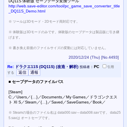
DQ11S 体験版 セーブデータ変換ツール
http://web.save-editor.com/tool/pc_game_save_converter_title
_DQ11S_Demo.html
※ ツールは3Dモード・2Dモード両対応です。
※ 体験版は3Dモードのみです。体験版のセーブデータは製品版に引き継
げます。
※ 書き換え前後のファイルサイズの変動には対応していません。
2020/12/24 (Thu)
[No.4493]
Re:
ドラクエ11S (DQ11S) (改造・解析)
：
PC
投稿者
引用
する
■
セーブデータのファイルパス
[Steam]
C:／Users／{…}／Documents／My Games／ドラゴンクエス
ト XI S／Steam／{…}／Saved／SaveGames／Book／
※ Steamの場合のファイル名は data000.sav～data008.savです。 data25
5.savは オートセーブです。