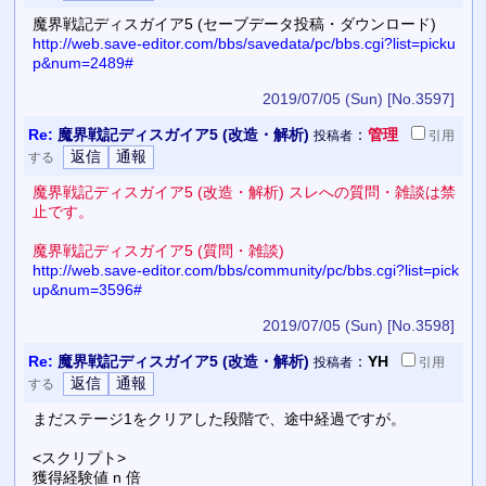
魔界戦記ディスガイア5 (セーブデータ投稿・ダウンロード)
http://web.save-editor.com/bbs/savedata/pc/bbs.cgi?list=picku
p&num=2489#
2019/07/05 (Sun)
[No.3597]
Re:
魔界戦記ディスガイア5 (改造・解析)
：
管理
投稿者
引用
する
魔界戦記ディスガイア5 (改造・解析) スレへの質問・雑談は禁
止です。
魔界戦記ディスガイア5 (質問・雑談)
http://web.save-editor.com/bbs/community/pc/bbs.cgi?list=pick
up&num=3596#
2019/07/05 (Sun)
[No.3598]
Re:
魔界戦記ディスガイア5 (改造・解析)
：
YH
投稿者
引用
する
まだステージ1をクリアした段階で、途中経過ですが。
<スクリプト>
獲得経験値 n 倍