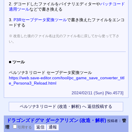
2. デコードしたファイルをバイナリエディターや
パッチコード
適用ツール
などで書き換える
3.
P3Rセーブデータ変換ツール
で書き換えたファイルをエンコ
ードする
※ 改造した後のファイル名は元のファイル名に戻してから使って下さ
い。
■
ツール
ペルソナ3 リロード セーブデータ変換ツール
https://web.save-editor.com/tool/pc_game_save_converter_titl
e_Persona3_Reload.html
2024/02/11 (Sun)
[No.4573]
ドラゴンズドグマ ダークアリズン (改造・解析)
：
管
投稿者
理
引用
する