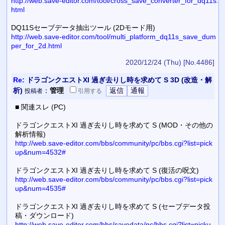
http://web.save-editor.com/tool/cross_save_converter_for_dq11s.
html
DQ11Sセーブデータ抽出ツール (2Dモード用)
http://web.save-editor.com/tool/multi_platform_dq11s_save_dum
per_for_2d.html
2020/12/24 (Thu)
[No.4486]
Re:
ドラゴンクエストXI 過ぎ去りし時を求めて S 3D (改造・解
析)
：
管理
投稿者
引用
する
■ 関連スレ (PC)
ドラゴンクエストXI 過ぎ去りし時を求めて S (MOD・その他の
解析情報)
http://web.save-editor.com/bbs/community/pc/bbs.cgi?list=pick
up&num=4532#
ドラゴンクエストXI 過ぎ去りし時を求めて S (復活の呪文)
http://web.save-editor.com/bbs/community/pc/bbs.cgi?list=pick
up&num=4535#
ドラゴンクエストXI 過ぎ去りし時を求めて S (セーブデータ投
稿・ダウンロード)
http://web.save-editor.com/bbs/savedata/pc/bbs.cgi?list=picku