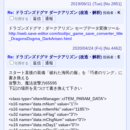
2019/06/11 (Tue)
[No.2851]
Re:
ドラゴンズドグマ ダークアリズン (改造・解析)
：
K
投稿者
引用
する
ドラゴンズドグマ：ダークアリズン セーブデータ変換ツール
http://web.save-editor.com/tool/pc_game_save_converter_title
_DragonsDogma_DarkArisen.html
2020/04/24 (Fri)
[No.4462]
Re:
ドラゴンズドグマ ダークアリズン (改造・解析)
：
E
投稿者
引用
する
スタート直後の装備「破れた海民の服」を「巧者のリング」に
書き換える
攻撃力、魔法攻撃力65595
下記の場所を見つけて書き換えて下さい
<class type="sItemManager::cITEM_PARAM_DATA">
<s16 name="data.mNum" value="1"/>
<s16 name="data.mItemNo" value="1185"/>
<u32 name="data.mFlag" value="3"/>
<u16 name="data.mChgNum" value="0"/>
<u16 name="data.mDay1" value="0"/>
<u16 name="data.mDay2" value="0"/>