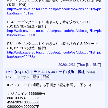
PS4 ドラゴンクエストXI 過ぎ去りし時を求めて (DQ11 無印版)
(改造・解析)
http://web.save-editor.com/bbs/patchcode/ps4/bbs.cgi?list=pic
kup&num=4519#
PS4 ドラゴンクエストXI 過ぎ去りし時を求めて S 3Dモード
(DQ11S 3D) (改造・解析)
http://web.save-editor.com/bbs/patchcode/ps4/bbs.cgi?list=pic
kup&num=29300#
PS4 ドラゴンクエストXI 過ぎ去りし時を求めて S 2Dモード
(DQ11S 2D) (改造・解析)
http://web.save-editor.com/bbs/patchcode/ps4/bbs.cgi?list=pic
kup&num=29478#
2020/12/31 (Thu)
[No.4517]
Re:
【DQ11S】ドラクエ11S 3Dモード (改造・解析)
：
投稿者
PC
引用
する
■ パッチコード (適用する手順は上記を参照して下さい)
カジノコイン 9999999枚
8001000A 495F5553
455F3034 38000000
0800000A 0000007F