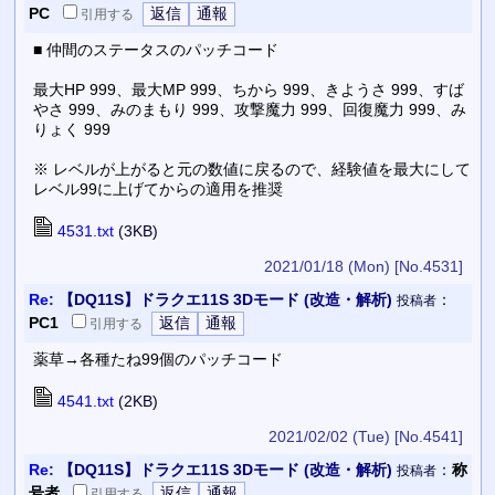
PC
引用
する
■ 仲間のステータスのパッチコード
最大HP 999、最大MP 999、ちから 999、きようさ 999、すば
やさ 999、みのまもり 999、攻撃魔力 999、回復魔力 999、み
りょく 999
※ レベルが上がると元の数値に戻るので、経験値を最大にして
レベル99に上げてからの適用を推奨
4531.txt
(3KB)
2021/01/18 (Mon)
[No.4531]
Re:
【DQ11S】ドラクエ11S 3Dモード (改造・解析)
：
投稿者
PC1
引用
する
薬草→各種たね99個のパッチコード
4541.txt
(2KB)
2021/02/02 (Tue)
[No.4541]
Re:
【DQ11S】ドラクエ11S 3Dモード (改造・解析)
：
称
投稿者
号者
引用
する