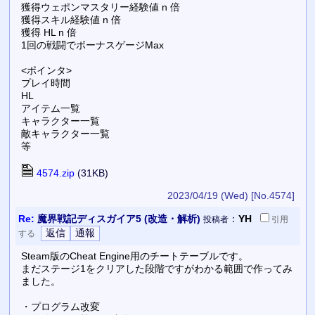
獲得ウェポンマスタリー経験値 n 倍
獲得スキル経験値 n 倍
獲得 HL n 倍
1回の戦闘でボーナスゲージMax
<ポインタ>
プレイ時間
HL
アイテム一覧
キャラクター一覧
敵キャラクター一覧
等
4574.zip
(31KB)
2023/04/19 (Wed)
[No.4574]
Re:
魔界戦記ディスガイア5 (改造・解析)
：
YH
投稿者
引用
する
Steam版のCheat Engine用のチートテーブルです。
まだステージ1をクリアした段階ですがわかる範囲で作ってみ
ました。
・プログラム改変