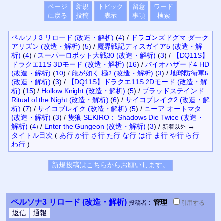
ページ
新規
トピック
留意
ワード
に戻る
投稿
表示
事項
検索
ペルソナ3 リロード (改造・解析)
(
4
)
/
ドラゴンズドグマ ダーク
アリズン (改造・解析)
(
5
)
/
魔界戦記ディスガイア5 (改造・解
析)
(
4
)
/
スーパーロボット大戦30 (改造・解析)
(
3
)
/
【DQ11S】
ドラクエ11S 3Dモード (改造・解析)
(
16
)
/
バイオハザード4 HD
(改造・解析)
(
10
)
/
龍が如く 極2 (改造・解析)
(
3
)
/
地球防衛軍5
(改造・解析)
(
3
)
/
【DQ11S】ドラクエ11S 2Dモード (改造・解
析)
(
15
)
/
Hollow Knight (改造・解析)
(
5
)
/
ブラッドステインド
Ritual of the Night (改造・解析)
(
6
)
/
サイコブレイク2 (改造・解
析)
(
7
)
/
サイコブレイク (改造・解析)
(
5
)
/
ニーア オートマタ
(改造・解析)
(
3
)
/
隻狼 SEKIRO： Shadows Die Twice (改造・
解析)
(
4
)
/
Enter the Gungeon (改造・解析)
(
3
)
/
→
新着以外
タイトル
目次
(
あ行
か行
さ行
た行
な行
は行
ま行
や行
ら行
わ行
)
ペルソナ3 リロード (改造・解析)
：
管理
投稿者
引用
する