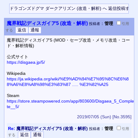
魔界戦記ディスガイア5 (改造・解析)
：
管理
投稿者
引用
する
魔界戦記ディスガイア5 (MOD・セーブ改造・メモリ改造・コー
ド・解析情報)
公式サイト
https://disgaea.jp/5/
Wikipedia
https://ja.wikipedia.org/wiki/%E9%AD%94%E7%95%8C%E6%8
8%A6%E8%A8%98%E3%83%87 ..... %E3%82%A25
Steam
https://store.steampowered.com/app/803600/Disgaea_5_Comple
te__5/
2019/07/05 (Sun)
[No.3595]
Re:
魔界戦記ディスガイア5 (改造・解析)
：
管理
投稿者
引用
する