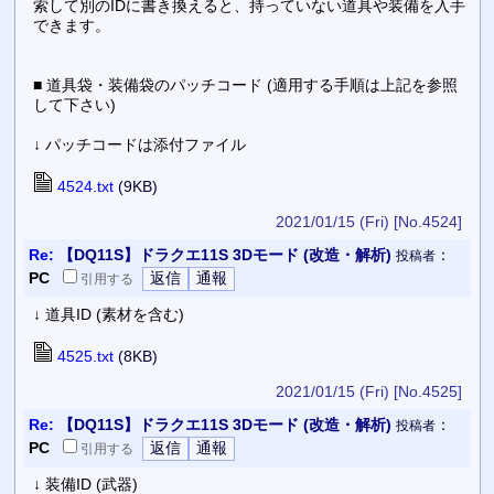
索して別のIDに書き換えると、持っていない道具や装備を入手
できます。
■ 道具袋・装備袋のパッチコード (適用する手順は上記を参照
して下さい)
↓ パッチコードは添付ファイル
4524.txt
(9KB)
2021/01/15 (Fri)
[No.4524]
Re:
【DQ11S】ドラクエ11S 3Dモード (改造・解析)
：
投稿者
PC
引用
する
↓ 道具ID (素材を含む)
4525.txt
(8KB)
2021/01/15 (Fri)
[No.4525]
Re:
【DQ11S】ドラクエ11S 3Dモード (改造・解析)
：
投稿者
PC
引用
する
↓ 装備ID (武器)