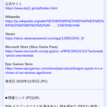
公式サイト
https://www.dq11.jp/s/pf/index.html
Wikipedia
https://ja.wikipedia.org/wiki/%E3%83%89%E3%83%A9%E3%82%
B4%E3%83%B3%E3%82%AF ..... 1%E3%81%A6
Steam
https://store.steampowered.com/app/1295510/XI_S/
Microsoft Store (Xbox Game Pass)
https://www.microsoft.com/ja-jp/p/xi--s/9P0L5MSJ1XJ1?activetab
=pivot:overviewtab
Epic Games Store
https://www.epicgames.com/store/ja/product/dragon-quest-xi-s-e
choes-of-an-elusive-age/home
発売日 2020年12月5日 (PC)
■ 関連リンク (PC以外)
PS4 ドラゴンクエストXI 過ぎ去りし時を求めて (DQ11) (改造・