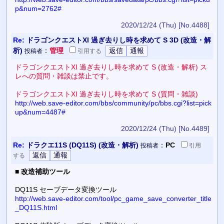
p&num=2762#
2020/12/24 (Thu)
[No.4488]
Re:
ドラゴンクエストXI 過ぎ去りし時を求めて S 3D (改造・解
析)
：
管理
投稿者
引用
する
ドラゴンクエストXI 過ぎ去りし時を求めて S (改造・解析) ス
レへの質問・雑談は禁止です。
ドラゴンクエストXI 過ぎ去りし時を求めて S (質問・雑談)
http://web.save-editor.com/bbs/community/pc/bbs.cgi?list=pick
up&num=4487#
2020/12/24 (Thu)
[No.4489]
Re:
ドラクエ11S (DQ11S) (改造・解析)
：
PC
投稿者
引用
する
■
改造補助ツール
DQ11S セーブデータ変換ツール
http://web.save-editor.com/tool/pc_game_save_converter_title
_DQ11S.html