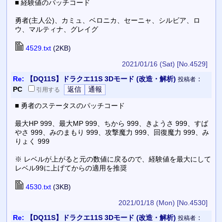
■ 経験値のパッチコード
勇者(主人公)、カミュ、ベロニカ、セーニャ、シルビア、ロ
ウ、マルティナ、グレイグ
4529.txt
(2KB)
2021/01/16 (Sat)
[No.4529]
Re:
【DQ11S】ドラクエ11S 3Dモード (改造・解析)
：
投稿者
PC
引用
する
■ 勇者のステータスのパッチコード
最大HP 999、最大MP 999、ちから 999、きようさ 999、すば
やさ 999、みのまもり 999、攻撃魔力 999、回復魔力 999、み
りょく 999
※ レベルが上がると元の数値に戻るので、経験値を最大にして
レベル99に上げてからの適用を推奨
4530.txt
(3KB)
2021/01/18 (Mon)
[No.4530]
Re:
【DQ11S】ドラクエ11S 3Dモード (改造・解析)
：
投稿者