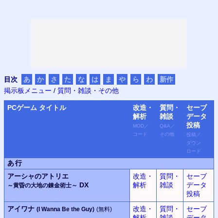
目次
あ
か
さ
た
な
は
ま
や
ら
わ
新作
掲示板メニュー
/
質問・雑談・その他
PC
ゲーム タイトル
改造・
質問・
セーブ
解析
雑談
データ
投稿
MOD
／
Q&A
／
コード
その他
投稿
／
ダウン
ロード
あ行
アーシャのアトリエ
改造・
質問・
セーブ
DX
解析
雑談
データ
～黄昏の大地の錬金術士～
投稿
アイワナ
改造・
質問・
セーブ
(I Wanna Be the Guy)
(無料)
解析
雑談
データ