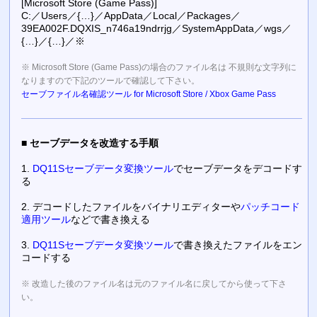
[Microsoft Store (Game Pass)]
C:／Users／{…}／AppData／Local／Packages／
39EA002F.DQXIS_n746a19ndrrjg／SystemAppData／wgs／
{…}／{…}／※
※ Microsoft Store (Game Pass)の場合のファイル名は 不規則な文字列に
なりますので下記のツールで確認して下さい。
セーブファイル名確認ツール for Microsoft Store / Xbox Game Pass
■
セーブデータを改造する手順
1.
DQ11Sセーブデータ変換ツール
でセーブデータをデコードす
る
2. デコードしたファイルをバイナリエディターや
パッチコード
適用ツール
などで書き換える
3.
DQ11Sセーブデータ変換ツール
で書き換えたファイルをエン
コードする
※ 改造した後のファイル名は元のファイル名に戻してから使って下さ
い。