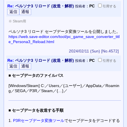
Re:
ペルソナ3 リロード (改造・解析)
：
PC
投稿者
引用
する
※ Steam用
ペルソナ3 リロード セーブデータ変換ツールを公開しました。
https://web.save-editor.com/tool/pc_game_save_converter_titl
e_Persona3_Reload.html
2024/02/11 (Sun)
[No.4572]
Re:
ペルソナ3 リロード (改造・解析)
：
PC
投稿者
引用
する
■
セーブデータのファイルパス
[Windows/Steam] C:／Users／{ユーザー}／AppData／Roamin
g／SEGA／P3R／Steam／{…}／
■
セーブデータを改造する手順
1.
P3Rセーブデータ変換ツール
でセーブデータをデコードする