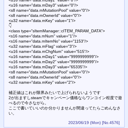
<u16 name="data.mDay3" value="0"/>
<s8 name="data.mMutationPool" value="0"/>
<s8 name="data.mOwnerId" value="0"/>
<u32 name="data.mKey" value="1"/>
👇
<class type="sItemManager::cITEM_PARAM_DATA">
<s16 name="data.mNum" value="1"/>
<s16 name="data.mItemNo" value="1153"/>
<u32 name="data.mFlag" value="3"/>
<u16 name="data.mChgNum" value="515"/>
<u16 name="data.mDay1" value="9999999999"/>
<u16 name="data.mDay2" value="9999999999"/>
<u16 name="data.mDay3" value="65335"/>
<s8 name="data.mMutationPool" value="0"/>
<s8 name="data.mOwnerId" value="0"/>
<u32 name="data.mKey" value="2"/>
補正値はこれが限界みたいで上げられないようです
2が出ますしsteamでキャンペーン価格ならワンコイン程度で遊
べるので今さながら。
ここで書いていいのか分かりませんが間違ってたらごめんなさ
い。
2023/06/19 (Mon)
[No.4576]