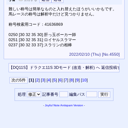
難しい称号は簡単なものと入れ替えたほうがいいかもです。
馬レースの称号は解析中だけど見つかりません。
称号検索用コード：41636869
0250 [30 32 35 30]:肝っ玉ポーカー師
0251 [30 32 35 31]:ロイヤルスラマー
0237 [30 32 33 37]:スラリンの相棒
2022/02/10 (Thu)
[No.4550]
[1]
[
2
] [
3
] [
4
] [
5
] [
6
] [
7
] [
8
] [
9
] [
10
]
処理
記事番号
編集パス
-
Joyful Note
Antispam Version
-