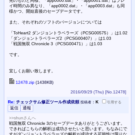
先のものと同様、「app0000.dat」・「app0001.dat」はプレ
イ時間のみ異なり、「app0002.dat」・「app0003.dat」も同
様かつ、開始直後のセーブデータです。
また、それぞれのソフトのバージョンについては
「ToHeart2 ダンジョントラベラーズ（PCSG00575）」は1.02
「ダンジョントラベラーズ2（PCSG00407）」は1.03
「戦国無双 Chronicle 3（PCSG00471）」は1.03
です。
宜しくお願い致します。
12478.zip
(1438KB)
2016/09/29 (Thu)
[No.12478]
Re:
チェックサム修正ツール作成依頼
：
K
投稿者
引用
する
>>shunさんへ
戦国無双 Chronicle 3のセーブデータありがとうございます。
できればこちらの解析は成功させたいと思います。ちなみにで
すがダンジョントラベラーズの解析が成功する可能性は限りな