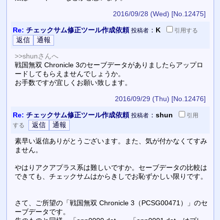
2016/09/28 (Wed)
[No.12475]
Re:
チェックサム修正ツール作成依頼
：
K
投稿者
引用
する
>>shunさんへ
戦国無双 Chronicle 3のセーブデータがありましたらアップロ
ードしてもらえませんでしょうか。
お手数ですが宜しくお願い致します。
2016/09/29 (Thu)
[No.12476]
Re:
チェックサム修正ツール作成依頼
：
shun
投稿者
引用
する
素早い返信ありがとうございます。また、気が付かなくてすみ
ません。
やはりアクアプラス系は難しいですか。セーブデータの比較は
できても、チェックサムはからきしでお恥ずかしい限りです。
さて、ご所望の「戦国無双 Chronicle 3（PCSG00471）」のセ
ーブデータです。