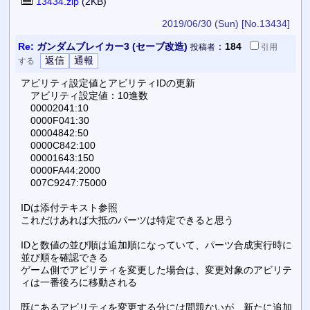
13434.zip
(2KB)
2019/06/30 (Sun)
[No.13434]
Re:
ガンダムブレイカー3 (セーブ改造)
：
184
投稿者
引用
する
アビリティ設定値とアビリティIDの更新
アビリティ設定値：10進数
00002041:10
0000F041:30
00004842:50
0000C842:100
00001643:150
0000FA44:2000
007C9247:75000
IDは添付テキスト参照
これだけあれば大抵のパーツは特定できると思う
IDと数値の並び順は追加順になっていて、パーツ合成実行時に
並び順を確認できる
ゲーム側でアビリティを変更した場合は、変更対象のアビリテ
ィは一番後ろに移動される
既にあるアビリティを変更する分には問題ないが、新たに追加