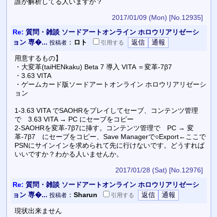
誰か解析してる人いますか？
2017/01/09 (Mon)
[No.12935]
Re:
質問・雑談 ソードアートオンライン ホロウリアリゼーシ
ョン 専�...
：
ロト
投稿者
引用
する
用意するもの】
・大変革(taiHENkaku) Beta 7 導入 VITA ＝変革-7β7
・3.63 VITA
・ゲームカード版ソードアートオンライン ホロウリアリゼーシ
ョン
1-3.63 VITA でSAOHRをプレイしてセーブ、コンテンツ管理
で 3.63 VITA → PC にセーブをコピー
2-SAOHRを変革-7β7に挿す。コンテンツ管理で PC → 変
革-7β7 にセーブをコピー、Save Managerで○Export←ここで
PSNにサインインを求められて先に行けないです。どうすれば
いいですか？わかる人いませんか。
2017/01/28 (Sat)
[No.12976]
Re:
質問・雑談 ソードアートオンライン ホロウリアリゼーシ
ョン 専�...
：
Sharun
投稿者
引用
する
現状出来ません