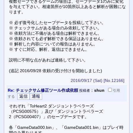
複数セーブできるゲームの場合は、セーブデータ1のみに変化
を与えて下さい。相違箇所が10箇所以上あると解析が困難にな
ります。
※ 必ず復号化したセーブデータを投稿して下さい。
※ チェックサムがある場合のみ依頼して下さい。
※ 依頼方法に不備がある場合は解析できません。
※ 依頼されても必ず解析できる保証はありません。
※ 解析した内容についての報告はありません。
※ すぐに対応、解析、返信はできません。
説明に不明な点があれば連絡して下さい。
(追記 2016/09/28 依頼の受け付けを開始しました)
2016/09/17 (Sat)
[No.12166]
Re:
チェックサム修正ツール作成依頼
：
shun
投稿者
引用
する
それぞれ「ToHeart2 ダンジョントラベラーズ
（PCSG00575）」及び「ダンジョントラベラーズ
2（PCSG00407）」のセーブデータです。
各「GameData000.bin」、「GameData001.bin」はプレイ時
間のみ異なります。