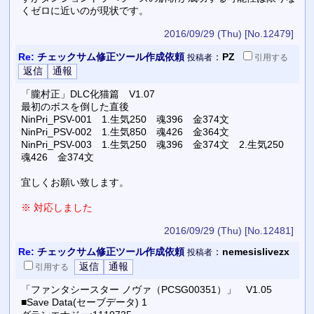
くゼロに近いのが現状です。
2016/09/29 (Thu)
[No.12479]
Re:
チェックサム修正ツール作成依頼
：
PZ
投稿者
引用
する
「朧村正」DLC化猫篇 V1.07
最初のボスを倒した直後
NinPri_PSV-001 1.生気250 魂396 金374文
NinPri_PSV-002 1.生気850 魂426 金364文
NinPri_PSV-003 1.生気250 魂396 金374文 2.生気250
魂426 金374文
宜しくお願い致します。
※ 対応しました
2016/09/29 (Thu)
[No.12481]
Re:
チェックサム修正ツール作成依頼
：
nemesislivezx
投稿者
引用
する
「ファンタシースター ノヴァ（PCSG00351）」 V1.05
■Save Data(セーブデータ) 1