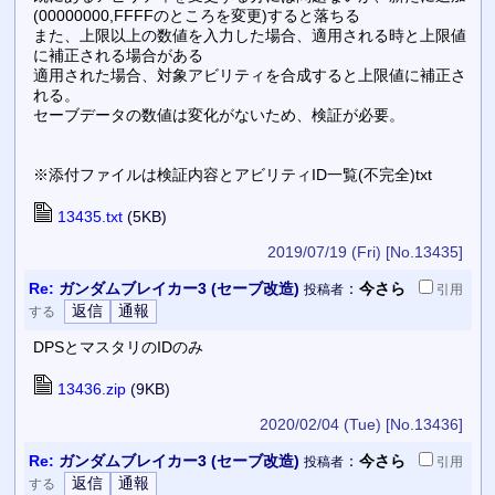
(00000000,FFFFのところを変更)すると落ちる
また、上限以上の数値を入力した場合、適用される時と上限値
に補正される場合がある
適用された場合、対象アビリティを合成すると上限値に補正さ
れる。
セーブデータの数値は変化がないため、検証が必要。
※添付ファイルは検証内容とアビリティID一覧(不完全)txt
13435.txt
(5KB)
2019/07/19 (Fri)
[No.13435]
Re:
ガンダムブレイカー3 (セーブ改造)
：
今さら
投稿者
引用
する
DPSとマスタリのIDのみ
13436.zip
(9KB)
2020/02/04 (Tue)
[No.13436]
Re:
ガンダムブレイカー3 (セーブ改造)
：
今さら
投稿者
引用
する