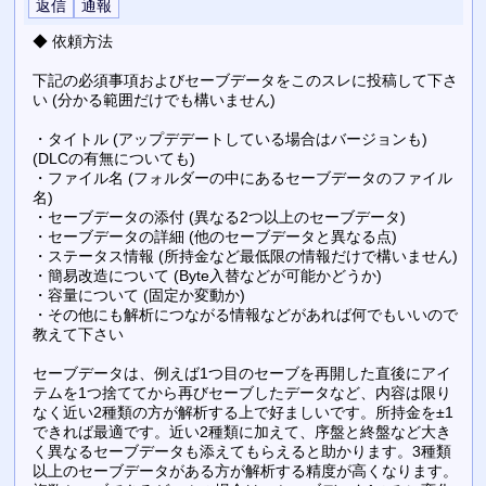
◆ 依頼方法
下記の必須事項およびセーブデータをこのスレに投稿して下さ
い (分かる範囲だけでも構いません)
・タイトル (アップデデートしている場合はバージョンも)
(DLCの有無についても)
・ファイル名 (フォルダーの中にあるセーブデータのファイル
名)
・セーブデータの添付 (異なる2つ以上のセーブデータ)
・セーブデータの詳細 (他のセーブデータと異なる点)
・ステータス情報 (所持金など最低限の情報だけで構いません)
・簡易改造について (Byte入替などが可能かどうか)
・容量について (固定か変動か)
・その他にも解析につながる情報などがあれば何でもいいので
教えて下さい
セーブデータは、例えば1つ目のセーブを再開した直後にアイ
テムを1つ捨ててから再びセーブしたデータなど、内容は限り
なく近い2種類の方が解析する上で好ましいです。所持金を±1
できれば最適です。近い2種類に加えて、序盤と終盤など大き
く異なるセーブデータも添えてもらえると助かります。3種類
以上のセーブデータがある方が解析する精度が高くなります。