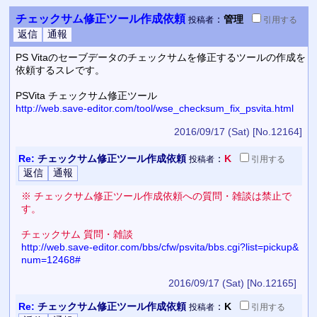
チェックサム修正ツール作成依頼
：
管理
投稿者
引用
する
PS Vitaのセーブデータのチェックサムを修正するツールの作成を
依頼するスレです。
PSVita チェックサム修正ツール
http://web.save-editor.com/tool/wse_checksum_fix_psvita.html
2016/09/17 (Sat)
[No.12164]
Re:
チェックサム修正ツール作成依頼
：
K
投稿者
引用
する
※ チェックサム修正ツール作成依頼への質問・雑談は禁止で
す。
チェックサム 質問・雑談
http://web.save-editor.com/bbs/cfw/psvita/bbs.cgi?list=pickup&
num=12468#
2016/09/17 (Sat)
[No.12165]
Re:
チェックサム修正ツール作成依頼
：
K
投稿者
引用
する