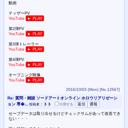
動画
ティザーPV
YouTube
PLAY
▼
第2弾PV
YouTube
PLAY
▼
第3弾トレーラー
YouTube
PLAY
▼
第4弾PV
YouTube
PLAY
▼
オープニング映像
YouTube
PLAY
▼
2016/10/03 (Mon)
[No.12567]
Re:
質問・雑談 ソードアートオンライン ホロウリアリゼーシ
ョン 専�...
：
トト
投稿者
引用
する
セーブデータは取り出せるけどチェックサムがあって改造でき
ない・・・