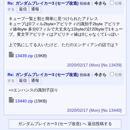
Re:
ガンダムブレイカー3 (セーブ改造)
：
今さら
投稿者
引用
する
キューブ一覧と割と簡単に見つけられたアドレス
キューブは0フィル2byte+アビリティの識別子2byte アビリテ
ィ値4byte 多分0フィルで大丈夫な12byteの計20byteで1キュー
ブ。黄文字アビリティはアビリティ値は0じゃなくて1っぽい
上で気にしてる人いたけど、ただのエンディアンの話では？
13439.zip
(19KB)
2020/02/17 (Mon)
[No.13439]
Re:
ガンダムブレイカー3 (セーブ改造)
：
今さら
投稿者
引用
する
○○エンハンスの識別子誤り
13440.zip
(19KB)
2020/02/17 (Mon)
[No.13440]