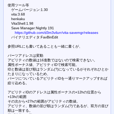
使用ツール等
ゲームバージョン:1.30
vita:3.68
henkaku
VitaShell:1.98
Save Manager:Nightly 191
https://github.com/d3m3vilurr/vita-savemgr/releases
バイナリエディタ:FavBinEdit
参照URLにも書いてあることも一緒に書くが、
パーツアドレスは変動
アビリティの数値は16進数ではないので検索できない。
属性ボーナス値、アビリティIDで検索可能。
IDと数値は並び順はランダム(?)になっているがそれぞれひとか
たまりになっているため、
パーツについているアビリティIDを一通りマークアップすれば
絞り込める。
アビリティIDのアドレスは属性ボーナスの+12hの位置から
+13hの範囲
その次から+27hの範囲がアビリティの数値。
アビリティ、数値の並び順はランダム(?)であるが、双方の並び
順は一致する。