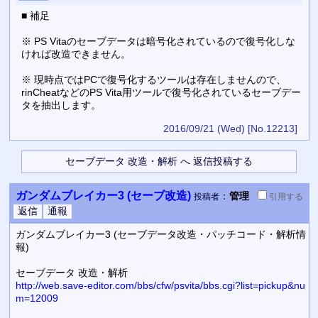
■ 補足
※ PS Vitaのセーブデータは暗号化されているので復号化しな
ければ改造できません。
※ 現時点ではPCで復号化するツールは存在しませんので、
rinCheatなどのPS Vita用ツールで復号化されているセーブデー
タを抽出します。
2016/09/21 (Wed)
[No.12213]
ガンダムブレイカー3 (セーブ改造)
：
管理
投稿者
引用
する
ガンダムブレイカー3 (セーブデータ改造・パッチコード・解析情
報)
セーブデータ 改造・解析
http://web.save-editor.com/bbs/cfw/psvita/bbs.cgi?list=pickup&nu
m=12009