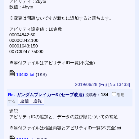
アビリティ：2byte
数値：4byte
※変更は問題ないですが新たに追加すると落ちます。
アビリティ設定値：10進数
00004842:50
0000C842:100
00001643:150
007C9247:75000
※添付ファイルはアビリティID一覧(不完全)
13433.txt
(1KB)
2019/06/28 (Fri)
[No.13433]
Re:
ガンダムブレイカー3 (セーブ改造)
：
184
投稿者
引用
する
追記
アビリティIDの追加と、データの並び順についての補足
※添付ファイルは検証内容とアビリティID一覧(不完全)txt