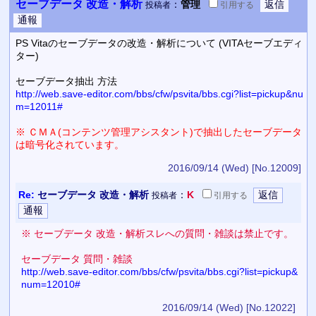
セーブデータ 改造・解析
：
管理
投稿者
引用
する
PS Vitaのセーブデータの改造・解析について (VITAセーブエディ
ター)
セーブデータ抽出 方法
http://web.save-editor.com/bbs/cfw/psvita/bbs.cgi?list=pickup&nu
m=12011#
※ ＣＭＡ(コンテンツ管理アシスタント)で抽出したセーブデータ
は暗号化されています。
2016/09/14 (Wed)
[No.12009]
Re:
セーブデータ 改造・解析
：
K
投稿者
引用
する
※ セーブデータ 改造・解析スレへの質問・雑談は禁止です。
セーブデータ 質問・雑談
http://web.save-editor.com/bbs/cfw/psvita/bbs.cgi?list=pickup&
num=12010#
2016/09/14 (Wed)
[No.12022]