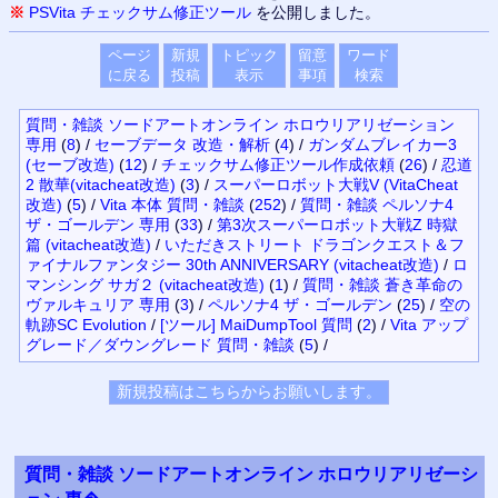
※
PSVita チェックサム修正ツール
を公開しました。
ページ
新規
トピック
留意
ワード
に戻る
投稿
表示
事項
検索
質問・雑談 ソードアートオンライン ホロウリアリゼーション
専用
(
8
)
/
セーブデータ 改造・解析
(
4
)
/
ガンダムブレイカー3
(セーブ改造)
(
12
)
/
チェックサム修正ツール作成依頼
(
26
)
/
忍道
2 散華(vitacheat改造)
(
3
)
/
スーパーロボット大戦V (VitaCheat
改造)
(
5
)
/
Vita 本体 質問・雑談
(
252
)
/
質問・雑談 ペルソナ4
ザ・ゴールデン 専用
(
33
)
/
第3次スーパーロボット大戦Z 時獄
篇 (vitacheat改造)
/
いただきストリート ドラゴンクエスト＆フ
ァイナルファンタジー 30th ANNIVERSARY (vitacheat改造)
/
ロ
マンシング サガ２ (vitacheat改造)
(
1
)
/
質問・雑談 蒼き革命の
ヴァルキュリア 専用
(
3
)
/
ペルソナ4 ザ・ゴールデン
(
25
)
/
空の
軌跡SC Evolution
/
[ツール] MaiDumpTool 質問
(
2
)
/
Vita アップ
グレード／ダウングレード 質問・雑談
(
5
)
/
質問・雑談 ソードアートオンライン ホロウリアリゼーシ