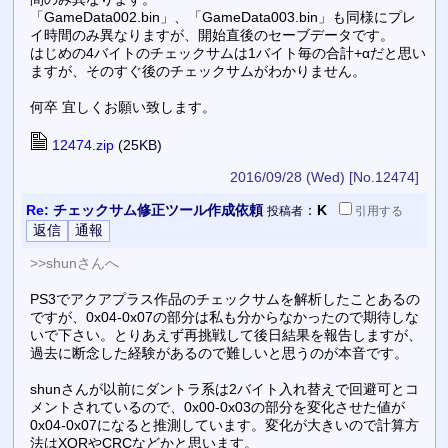
「GameData002.bin」、「GameData003.bin」も同様にプレ
イ時間のみ異なりますが、開始直後のセーブデータです。
はじめの4バイトのチェックサムは1バイト毎の合計+αだと思い
ますが、そのすぐ後のチェックサムがわかりません。
何卒 宜しくお願い致します。
12474.zip
(25KB)
2016/09/28 (Wed)
[No.12474]
Re:
チェックサム修正ツール作成依頼
：
K
投稿者
引用
する
>>shunさんへ
PS3でアクアプラス作品のチェックサムを解析したことあるの
ですが、0x04-0x07の部分は私も分からなかったので期待しな
いで下さい。とりあえず再挑戦して後日結果を報告しますが、
過去に断念した経験があるので難しいと思うのが本音です。
shunさんが以前にダントラ系は2バイト入れ替えで回避可とコ
メントされているので、0x00-0x03の部分を変化させた値が
0x04-0x07になると推測しています。変化が大きいので計算方
法はXORやCRCなどかと思います。