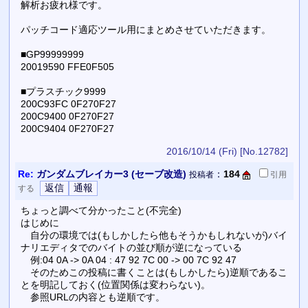
解析お疲れ様です。
パッチコード適応ツール用にまとめさせていただきます。
■GP99999999
20019590 FFE0F505
■プラスチック9999
200C93FC 0F270F27
200C9400 0F270F27
200C9404 0F270F27
2016/10/14 (Fri)
[No.12782]
Re:
ガンダムブレイカー3 (セーブ改造)
：
184
投稿者
引用
する
ちょっと調べて分かったこと(不完全)
はじめに
自分の環境では(もしかしたら他もそうかもしれないが)バイ
ナリエディタでのバイトの並び順が逆になっている
例:04 0A -> 0A 04 : 47 92 7C 00 -> 00 7C 92 47
そのためこの投稿に書くことは(もしかしたら)逆順であるこ
とを明記しておく(位置関係は変わらない)。
参照URLの内容とも逆順です。