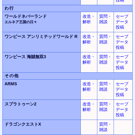
わ行
ワールドネバーランド
改造・
質問・
セーブ
解析
雑談
データ
エルネア王国の日々
投稿
ワンピース
アンリミテッドワールド
R
改造・
質問・
セーブ
解析
雑談
データ
投稿
ワンピース
海賊無双3
改造・
質問・
セーブ
解析
雑談
データ
投稿
その他
ARMS
改造・
質問・
セーブ
解析
雑談
データ
投稿
スプラトゥーン2
改造・
質問・
セーブ
解析
雑談
データ
投稿
ドラゴンクエストX
質問・
雑談