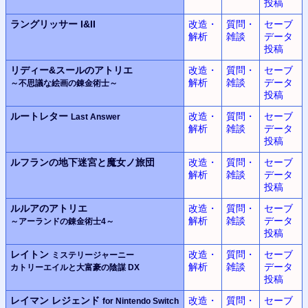
投稿
ラングリッサー
I&II
改造・
質問・
セーブ
解析
雑談
データ
投稿
リディー&スールのアトリエ
改造・
質問・
セーブ
解析
雑談
データ
～不思議な絵画の錬金術士～
投稿
ルートレター
改造・
質問・
セーブ
Last Answer
解析
雑談
データ
投稿
ルフランの地下迷宮と魔女ノ旅団
改造・
質問・
セーブ
解析
雑談
データ
投稿
ルルアのアトリエ
改造・
質問・
セーブ
解析
雑談
データ
～アーランドの錬金術士4～
投稿
レイトン
改造・
質問・
セーブ
ミステリージャーニー
解析
雑談
データ
カトリーエイルと大富豪の陰謀 DX
投稿
レイマン レジェンド
改造・
質問・
セーブ
for Nintendo Switch