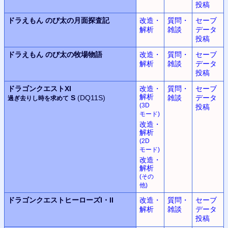
投稿
ドラえもん
のび太の月面探査記
改造・
質問・
セーブ
解析
雑談
データ
投稿
ドラえもん
のび太の牧場物語
改造・
質問・
セーブ
解析
雑談
データ
投稿
ドラゴンクエストXI
改造・
質問・
セーブ
解析
S
(DQ11S)
雑談
データ
過ぎ去りし時を求めて
(3D
投稿
モード
)
改造・
解析
(2D
モード
)
改造・
解析
(
その
他
)
ドラゴンクエストヒーローズ
I・II
改造・
質問・
セーブ
解析
雑談
データ
投稿