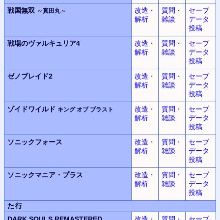
戦国無双
改造・
質問・
セーブ
～真田丸～
解析
雑談
データ
投稿
戦場のヴァルキュリア4
改造・
質問・
セーブ
解析
雑談
データ
投稿
ゼノブレイド2
改造・
質問・
セーブ
解析
雑談
データ
投稿
ゾイドワイルド
改造・
質問・
セーブ
キング オブ ブラスト
解析
雑談
データ
投稿
ソニックフォース
改造・
質問・
セーブ
解析
雑談
データ
投稿
ソニックマニア・プラス
改造・
質問・
セーブ
解析
雑談
データ
投稿
た行
DARK SOULS REMASTERED
改造・
質問・
セーブ