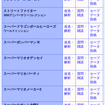
投稿
ストリートファイター
改造・
質問・
セーブ
解析
雑談
データ
30thアニバーサリーコレクション
投稿
スーパードラゴンボールヒーローズ
改造・
質問・
セーブ
解析
雑談
データ
ワールドミッション
投稿
スーパーボンバーマン R
改造・
質問・
セーブ
解析
雑談
データ
投稿
スーパーマリオオデッセイ
改造・
質問・
セーブ
解析
雑談
データ
投稿
スーパーマリオパーティ
改造・
質問・
セーブ
解析
雑談
データ
投稿
スーパーマリオメーカー2
改造・
質問・
セーブ
解析
雑談
データ
投稿
スーパーロボット大戦T
改造・
質問・
セーブ