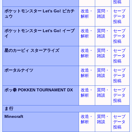
投稿
ポケットモンスター Let's Go! ピカチ
改造・
質問・
セーブ
ュウ
解析
雑談
データ
投稿
ポケットモンスター Let's Go! イーブ
改造・
質問・
セーブ
イ
解析
雑談
データ
投稿
星のカービィ スターアライズ
改造・
質問・
セーブ
解析
雑談
データ
投稿
ポータルナイツ
改造・
質問・
セーブ
解析
雑談
データ
投稿
ポッ拳 POKKEN TOURNAMENT DX
改造・
質問・
セーブ
解析
雑談
データ
投稿
ま行
Minecraft
改造・
質問・
セーブ
解析
雑談
データ
投稿