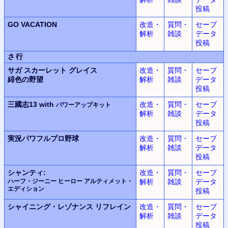
投稿
GO VACATION
改造・
質問・
セーブ
解析
雑談
データ
投稿
さ行
サガ スカーレット グレイス
改造・
質問・
セーブ
緋色の野望
解析
雑談
データ
投稿
三國志13 with
改造・
質問・
セーブ
パワーアップキット
解析
雑談
データ
投稿
実況パワフルプロ野球
改造・
質問・
セーブ
解析
雑談
データ
投稿
シャンティ:
改造・
質問・
セーブ
ハーフ・ジーニー ヒーロー アルティメット・
解析
雑談
データ
エディション
投稿
シャイニング・レゾナンス
リフレイン
改造・
質問・
セーブ
解析
雑談
データ
投稿