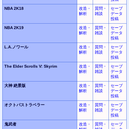
NBA 2K18
改造・
質問・
セーブ
解析
雑談
データ
投稿
NBA 2K19
改造・
質問・
セーブ
解析
雑談
データ
投稿
L.A.
ノワール
改造・
質問・
セーブ
解析
雑談
データ
投稿
The Elder Scrolls V: Skyrim
改造・
質問・
セーブ
解析
雑談
データ
投稿
大神
絶景版
改造・
質問・
セーブ
解析
雑談
データ
投稿
オクトパストラベラー
改造・
質問・
セーブ
解析
雑談
データ
投稿
鬼武者
改造・
質問・
セーブ