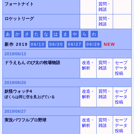
フォートナイト
質問・
雑談
ロケットリーグ
質問・
雑談
あ
か
さ
た
な
は
ま
や
ら
わ
新作 2019
06/13
06/20
06/27
06/28
NEW
2019/06/13
ドラえもん
のび太の牧場物語
改造・
質問・
セーブ
解析
雑談
データ
投稿
2019/06/20
妖怪ウォッチ4
改造・
質問・
セーブ
解析
雑談
データ
ぼくらは同じ空を見上げている
投稿
2019/06/27
実況パワフルプロ野球
改造・
質問・
セーブ
解析
雑談
データ
投稿