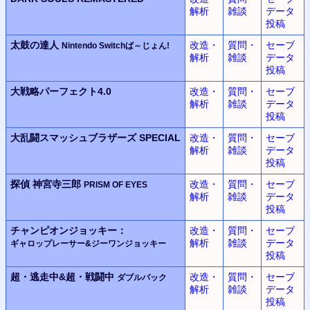
解析
雑談
データ
投稿
太鼓の達人
改造・
質問・
セーブ
Nintendo Switchば～じょん!
解析
雑談
データ
投稿
大戦略パーフェクト4.0
改造・
質問・
セーブ
解析
雑談
データ
投稿
大乱闘スマッシュブラザーズ SPECIAL
改造・
質問・
セーブ
解析
雑談
データ
投稿
探偵 神宮寺三郎
改造・
質問・
セーブ
PRISM OF EYES
解析
雑談
データ
投稿
チャンピオンジョッキー：
改造・
質問・
セーブ
解析
雑談
データ
ギャロップレーサー&ジーワンジョッキー
投稿
超・逃走中&超・戦闘中
改造・
質問・
セーブ
ダブルパック
解析
雑談
データ
投稿