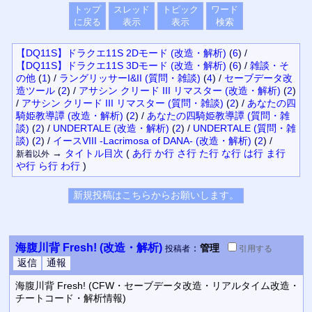
トップ
スレッド
トピック
ワード
に戻る
表示
表示
検索
【DQ11S】ドラクエ11S 2Dモード (改造・解析)
(
6
)
/
【DQ11S】ドラクエ11S 3Dモード (改造・解析)
(
6
)
/
雑談・そ
の他
(
1
)
/
ラングリッサーI&II (質問・雑談)
(
4
)
/
セーブデータ改
造ツール
(
2
)
/
アサシン クリード III リマスター (改造・解析)
(
2
)
/
アサシン クリード III リマスター (質問・雑談)
(
2
)
/
あなたの四
騎姫教導譚 (改造・解析)
(
2
)
/
あなたの四騎姫教導譚 (質問・雑
談)
(
2
)
/
UNDERTALE (改造・解析)
(
2
)
/
UNDERTALE (質問・雑
談)
(
2
)
/
イースVIII -Lacrimosa of DANA- (改造・解析)
(
2
)
/
→
タイトル
目次
(
あ行
か行
さ行
た行
な行
は行
ま行
新着以外
や行
ら行
わ行
)
海腹川背 Fresh! (改造・解析)
：
管理
投稿者
引用
する
海腹川背 Fresh! (CFW・セーブデータ改造・リアルタイム改造・
チートコード・解析情報)