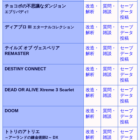
チョコボの不思議なダンジョン
改造・
質問・
セーブ
解析
雑談
データ
エブリバディ!
投稿
ディアブロ III
改造・
質問・
セーブ
エターナルコレクション
解析
雑談
データ
投稿
テイルズ オブ ヴェスペリア
改造・
質問・
セーブ
REMASTER
解析
雑談
データ
投稿
DESTINY CONNECT
改造・
質問・
セーブ
解析
雑談
データ
投稿
DEAD OR ALIVE Xtreme 3 Scarlet
改造・
質問・
セーブ
解析
雑談
データ
投稿
DOOM
改造・
質問・
セーブ
解析
雑談
データ
投稿
トトリのアトリエ
改造・
質問・
セーブ
解析
雑談
データ
～アーランドの錬金術師2～ DX