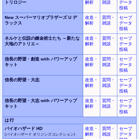
トリロジー
解析
雑談
データ
投稿
New スーパーマリオブラザーズ U デ
改造・
質問・
セーブ
ラックス
解析
雑談
データ
投稿
ネルケと伝説の錬金術士たち ～新たな
改造・
質問・
セーブ
大地のアトリエ～
解析
雑談
データ
投稿
信長の野望・創造 with パワーアップ
改造・
質問・
セーブ
キット
解析
雑談
データ
投稿
信長の野望・大志
改造・
質問・
セーブ
解析
雑談
データ
投稿
信長の野望・大志 with パワーアップ
改造・
質問・
セーブ
キット
解析
雑談
データ
投稿
は行
バイオハザード HD
改造・
質問・
セーブ
解析
雑談
データ
(バイオハザード オリジンズコレクション)