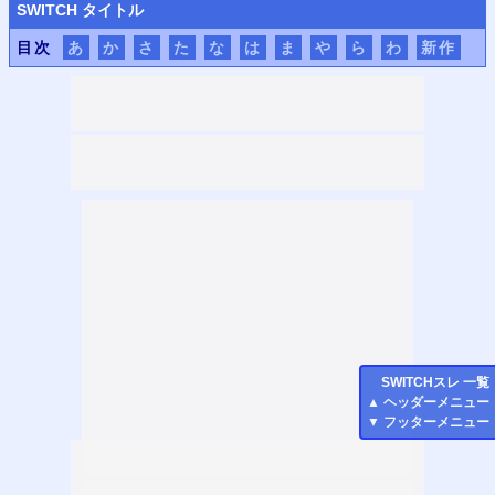
SWITCH
タイトル
目次
あ
か
さ
た
な
は
ま
や
ら
わ
新作
SWITCH
スレ 一覧
▲
ヘッダーメニュー
▼
フッターメニュー