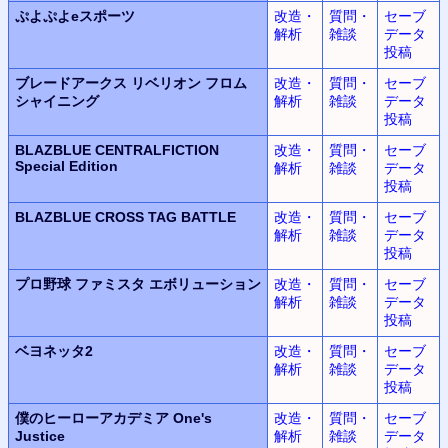
ぷよぷよeスポーツ
改造・
質問・
セーブ
解析
雑談
データ
投稿
ブレードアークス リベリオン フロム
改造・
質問・
セーブ
シャイニング
解析
雑談
データ
投稿
BLAZBLUE CENTRALFICTION
改造・
質問・
セーブ
Special Edition
解析
雑談
データ
投稿
BLAZBLUE CROSS TAG BATTLE
改造・
質問・
セーブ
解析
雑談
データ
投稿
プロ野球 ファミスタ エボリューション
改造・
質問・
セーブ
解析
雑談
データ
投稿
ベヨネッタ2
改造・
質問・
セーブ
解析
雑談
データ
投稿
僕のヒーローアカデミア One's
改造・
質問・
セーブ
Justice
解析
雑談
データ