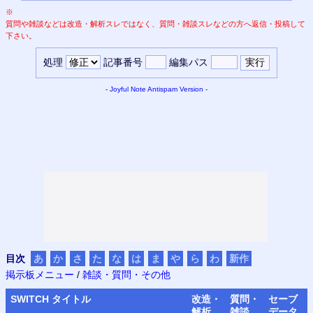
※
質問や雑談などは改造・解析スレではなく、質問・雑談スレなどの方へ返信・投稿して
下さい。
処理
記事番号
編集パス
-
Joyful Note
Antispam Version
-
目次
あ
か
さ
た
な
は
ま
や
ら
わ
新作
掲示板メニュー
/
雑談・質問・その他
SWITCH
タイトル
改造・
質問・
セーブ
解析
雑談
データ