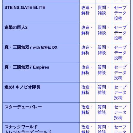
STEINS;GATE ELITE
改造・
質問・
セーブ
解析
雑談
データ
投稿
進撃の巨人2
改造・
質問・
セーブ
解析
雑談
データ
投稿
真・三國無双7
改造・
質問・
セーブ
with 猛将伝 DX
解析
雑談
データ
投稿
真・三國無双7 Empires
改造・
質問・
セーブ
解析
雑談
データ
投稿
進め! キノピオ隊長
改造・
質問・
セーブ
解析
雑談
データ
投稿
スターデューバレー
改造・
質問・
セーブ
解析
雑談
データ
投稿
スナックワールド
改造・
質問・
セーブ
トレジャラーズ ゴールド
解析
雑談
データ