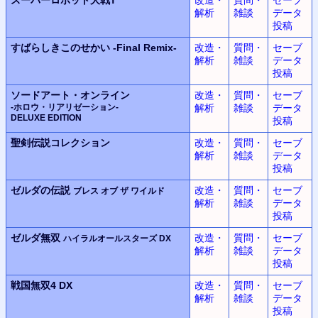
解析
雑談
データ
投稿
すばらしきこのせかい
-Final Remix-
改造・
質問・
セーブ
解析
雑談
データ
投稿
ソードアート・オンライン
改造・
質問・
セーブ
-ホロウ・リアリゼーション-
解析
雑談
データ
DELUXE EDITION
投稿
聖剣伝説コレクション
改造・
質問・
セーブ
解析
雑談
データ
投稿
ゼルダの伝説
改造・
質問・
セーブ
ブレス オブ ザ ワイルド
解析
雑談
データ
投稿
ゼルダ無双
改造・
質問・
セーブ
ハイラルオールスターズ DX
解析
雑談
データ
投稿
戦国無双4 DX
改造・
質問・
セーブ
解析
雑談
データ
投稿