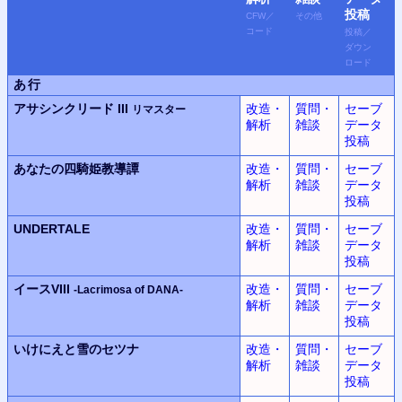
投稿
CFW
／
その他
コード
投稿
／
ダウン
ロード
あ行
アサシンクリード III
改造・
質問・
セーブ
リマスター
解析
雑談
データ
投稿
あなたの四騎姫教導譚
改造・
質問・
セーブ
解析
雑談
データ
投稿
UNDERTALE
改造・
質問・
セーブ
解析
雑談
データ
投稿
イースVIII
改造・
質問・
セーブ
-Lacrimosa of DANA-
解析
雑談
データ
投稿
いけにえと雪のセツナ
改造・
質問・
セーブ
解析
雑談
データ
投稿