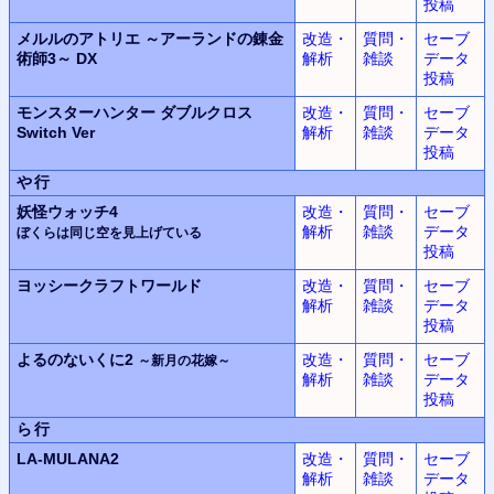
投稿
メルルのアトリエ ～アーランドの錬金
改造・
質問・
セーブ
術師3～ DX
解析
雑談
データ
投稿
モンスターハンター ダブルクロス
改造・
質問・
セーブ
Switch Ver
解析
雑談
データ
投稿
や行
妖怪ウォッチ4
改造・
質問・
セーブ
解析
雑談
データ
ぼくらは同じ空を見上げている
投稿
ヨッシークラフトワールド
改造・
質問・
セーブ
解析
雑談
データ
投稿
よるのないくに2
改造・
質問・
セーブ
～新月の花嫁～
解析
雑談
データ
投稿
ら行
LA-MULANA2
改造・
質問・
セーブ
解析
雑談
データ