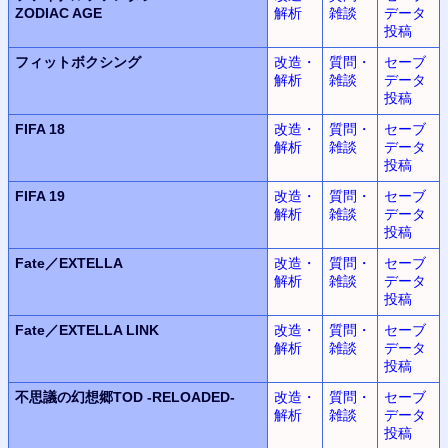
ZODIAC AGE
解析
雑談
データ
投稿
フィットボクシング
改造・
質問・
セーブ
解析
雑談
データ
投稿
FIFA 18
改造・
質問・
セーブ
解析
雑談
データ
投稿
FIFA 19
改造・
質問・
セーブ
解析
雑談
データ
投稿
Fate／EXTELLA
改造・
質問・
セーブ
解析
雑談
データ
投稿
Fate／EXTELLA LINK
改造・
質問・
セーブ
解析
雑談
データ
投稿
不思議の幻想郷TOD -RELOADED-
改造・
質問・
セーブ
解析
雑談
データ
投稿