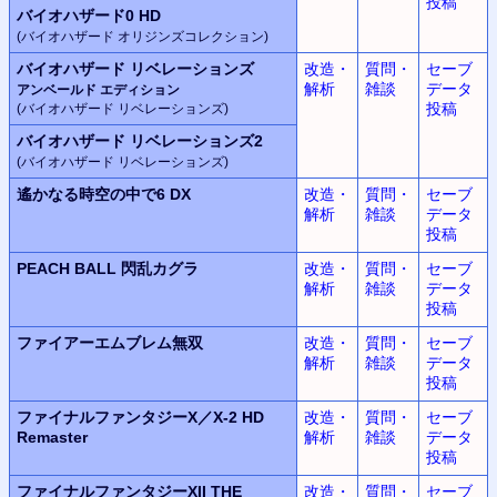
投稿
バイオハザード0 HD
(バイオハザード オリジンズコレクション)
バイオハザード リベレーションズ
改造・
質問・
セーブ
解析
雑談
データ
アンベールド エディション
投稿
(バイオハザード リベレーションズ)
バイオハザード リベレーションズ2
(バイオハザード リベレーションズ)
遙かなる時空の中で6 DX
改造・
質問・
セーブ
解析
雑談
データ
投稿
PEACH BALL 閃乱カグラ
改造・
質問・
セーブ
解析
雑談
データ
投稿
ファイアーエムブレム無双
改造・
質問・
セーブ
解析
雑談
データ
投稿
ファイナルファンタジーX／X-2 HD
改造・
質問・
セーブ
Remaster
解析
雑談
データ
投稿
ファイナルファンタジーXII THE
改造・
質問・
セーブ