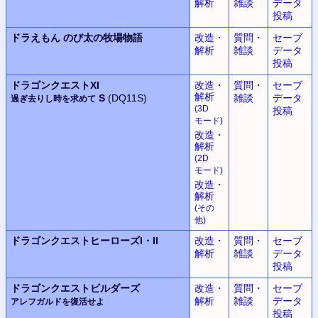
解析
雑談
データ
投稿
ドラえもん
のび太の牧場物語
改造・
質問・
セーブ
解析
雑談
データ
投稿
ドラゴンクエストXI
改造・
質問・
セーブ
解析
S
(DQ11S)
雑談
データ
過ぎ去りし時を求めて
(3D
投稿
モード
)
改造・
解析
(2D
モード
)
改造・
解析
(
その
他
)
ドラゴンクエストヒーローズ
I・II
改造・
質問・
セーブ
解析
雑談
データ
投稿
ドラゴンクエストビルダーズ
改造・
質問・
セーブ
解析
雑談
データ
アレフガルドを復活せよ
投稿