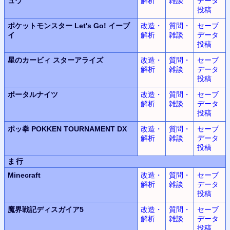
ュウ
解析
雑談
データ
投稿
ポケットモンスター Let's Go! イーブ
改造・
質問・
セーブ
イ
解析
雑談
データ
投稿
星のカービィ スターアライズ
改造・
質問・
セーブ
解析
雑談
データ
投稿
ポータルナイツ
改造・
質問・
セーブ
解析
雑談
データ
投稿
ポッ拳 POKKEN TOURNAMENT DX
改造・
質問・
セーブ
解析
雑談
データ
投稿
ま行
Minecraft
改造・
質問・
セーブ
解析
雑談
データ
投稿
魔界戦記ディスガイア5
改造・
質問・
セーブ
解析
雑談
データ
投稿