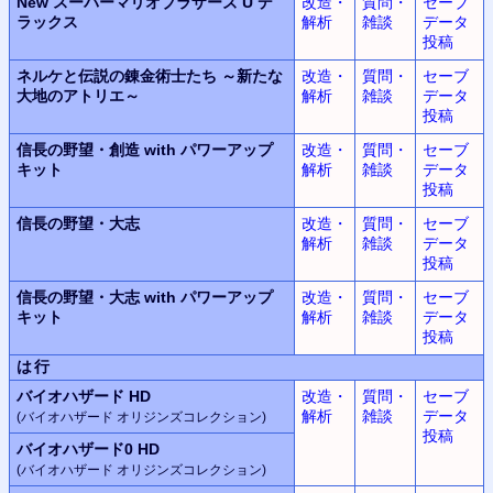
New スーパーマリオブラザーズ U デ
改造・
質問・
セーブ
ラックス
解析
雑談
データ
投稿
ネルケと伝説の錬金術士たち ～新たな
改造・
質問・
セーブ
大地のアトリエ～
解析
雑談
データ
投稿
信長の野望・創造 with パワーアップ
改造・
質問・
セーブ
キット
解析
雑談
データ
投稿
信長の野望・大志
改造・
質問・
セーブ
解析
雑談
データ
投稿
信長の野望・大志 with パワーアップ
改造・
質問・
セーブ
キット
解析
雑談
データ
投稿
は行
バイオハザード HD
改造・
質問・
セーブ
解析
雑談
データ
(バイオハザード オリジンズコレクション)
投稿
バイオハザード0 HD
(バイオハザード オリジンズコレクション)