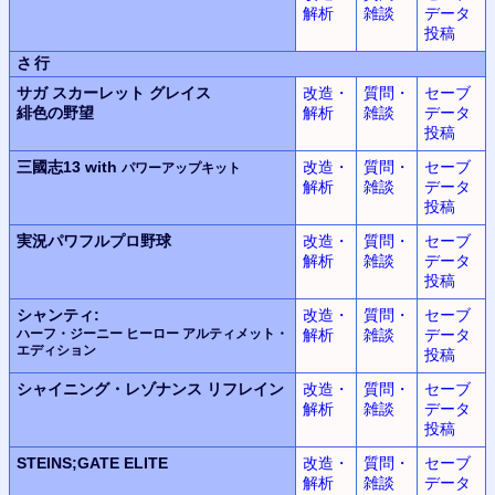
解析
雑談
データ
投稿
さ行
サガ スカーレット グレイス
改造・
質問・
セーブ
緋色の野望
解析
雑談
データ
投稿
三國志13 with
改造・
質問・
セーブ
パワーアップキット
解析
雑談
データ
投稿
実況パワフルプロ野球
改造・
質問・
セーブ
解析
雑談
データ
投稿
シャンティ:
改造・
質問・
セーブ
ハーフ・ジーニー ヒーロー アルティメット・
解析
雑談
データ
エディション
投稿
シャイニング・レゾナンス
リフレイン
改造・
質問・
セーブ
解析
雑談
データ
投稿
STEINS;GATE ELITE
改造・
質問・
セーブ
解析
雑談
データ