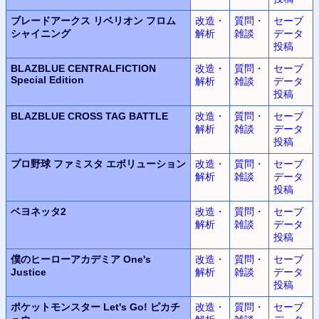
ブレードアークス リベリオン フロム
改造・
質問・
セーブ
シャイニング
解析
雑談
データ
投稿
BLAZBLUE CENTRALFICTION
改造・
質問・
セーブ
Special Edition
解析
雑談
データ
投稿
BLAZBLUE CROSS TAG BATTLE
改造・
質問・
セーブ
解析
雑談
データ
投稿
プロ野球 ファミスタ エボリューション
改造・
質問・
セーブ
解析
雑談
データ
投稿
ベヨネッタ2
改造・
質問・
セーブ
解析
雑談
データ
投稿
僕のヒーローアカデミア One's
改造・
質問・
セーブ
Justice
解析
雑談
データ
投稿
ポケットモンスター Let's Go! ピカチ
改造・
質問・
セーブ