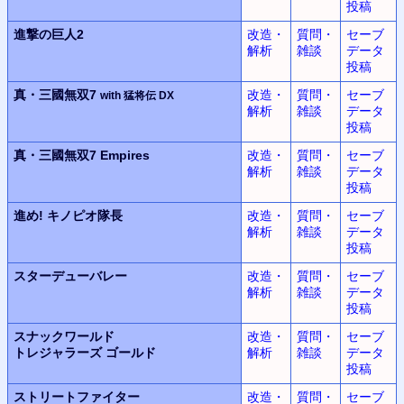
投稿
進撃の巨人2
改造・
質問・
セーブ
解析
雑談
データ
投稿
真・三國無双7
改造・
質問・
セーブ
with 猛将伝 DX
解析
雑談
データ
投稿
真・三國無双7 Empires
改造・
質問・
セーブ
解析
雑談
データ
投稿
進め! キノピオ隊長
改造・
質問・
セーブ
解析
雑談
データ
投稿
スターデューバレー
改造・
質問・
セーブ
解析
雑談
データ
投稿
スナックワールド
改造・
質問・
セーブ
トレジャラーズ ゴールド
解析
雑談
データ
投稿
ストリートファイター
改造・
質問・
セーブ