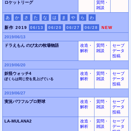
ロケットリーグ
質問・
雑談
あ
か
さ
た
な
は
ま
や
ら
わ
新作 2019
06/13
06/20
06/27
06/28
NEW
2019/06/13
ドラえもん
のび太の牧場物語
改造・
質問・
セーブ
解析
雑談
データ
投稿
2019/06/20
妖怪ウォッチ4
改造・
質問・
セーブ
解析
雑談
データ
ぼくらは同じ空を見上げている
投稿
2019/06/27
実況パワフルプロ野球
改造・
質問・
セーブ
解析
雑談
データ
投稿
LA-MULANA2
改造・
質問・
セーブ
解析
雑談
データ