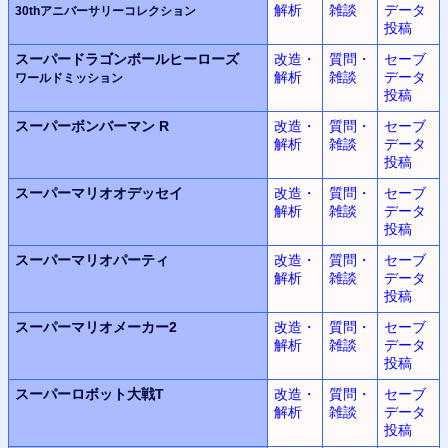
解析
雑談
データ
30thアニバーサリーコレクション
投稿
スーパードラゴンボールヒーローズ
改造・
質問・
セーブ
解析
雑談
データ
ワールドミッション
投稿
スーパーボンバーマン R
改造・
質問・
セーブ
解析
雑談
データ
投稿
スーパーマリオオデッセイ
改造・
質問・
セーブ
解析
雑談
データ
投稿
スーパーマリオパーティ
改造・
質問・
セーブ
解析
雑談
データ
投稿
スーパーマリオメーカー2
改造・
質問・
セーブ
解析
雑談
データ
投稿
スーパーロボット大戦T
改造・
質問・
セーブ
解析
雑談
データ
投稿