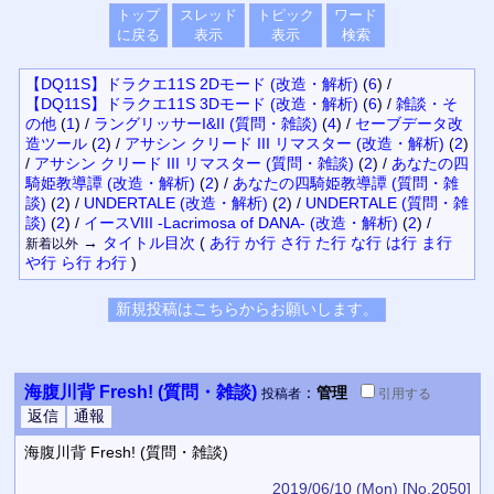
トップ
スレッド
トピック
ワード
に戻る
表示
表示
検索
【DQ11S】ドラクエ11S 2Dモード (改造・解析)
(
6
)
/
【DQ11S】ドラクエ11S 3Dモード (改造・解析)
(
6
)
/
雑談・そ
の他
(
1
)
/
ラングリッサーI&II (質問・雑談)
(
4
)
/
セーブデータ改
造ツール
(
2
)
/
アサシン クリード III リマスター (改造・解析)
(
2
)
/
アサシン クリード III リマスター (質問・雑談)
(
2
)
/
あなたの四
騎姫教導譚 (改造・解析)
(
2
)
/
あなたの四騎姫教導譚 (質問・雑
談)
(
2
)
/
UNDERTALE (改造・解析)
(
2
)
/
UNDERTALE (質問・雑
談)
(
2
)
/
イースVIII -Lacrimosa of DANA- (改造・解析)
(
2
)
/
→
タイトル
目次
(
あ行
か行
さ行
た行
な行
は行
ま行
新着以外
や行
ら行
わ行
)
海腹川背 Fresh! (質問・雑談)
：
管理
投稿者
引用
する
海腹川背 Fresh! (質問・雑談)
2019/06/10 (Mon)
[No.2050]