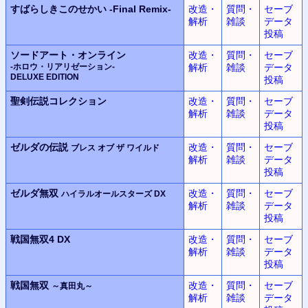
すばらしきこのせかい
-Final Remix-
改造・
質問・
セーブ
解析
雑談
データ
投稿
ソードアート・オンライン
改造・
質問・
セーブ
-ホロウ・リアリゼーション-
解析
雑談
データ
DELUXE EDITION
投稿
聖剣伝説コレクション
改造・
質問・
セーブ
解析
雑談
データ
投稿
ゼルダの伝説
改造・
質問・
セーブ
ブレス オブ ザ ワイルド
解析
雑談
データ
投稿
ゼルダ無双
改造・
質問・
セーブ
ハイラルオールスターズ DX
解析
雑談
データ
投稿
戦国無双4 DX
改造・
質問・
セーブ
解析
雑談
データ
投稿
戦国無双
改造・
質問・
セーブ
～真田丸～
解析
雑談
データ