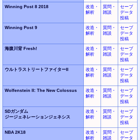
Winning Post 8 2018
改造・
質問・
セーブ
解析
雑談
データ
投稿
Winning Post 9
改造・
質問・
セーブ
解析
雑談
データ
投稿
海腹川背 Fresh!
改造・
質問・
セーブ
解析
雑談
データ
投稿
ウルトラ
ストリートファイターII
改造・
質問・
セーブ
解析
雑談
データ
投稿
Wolfenstein II:
The New Colossus
改造・
質問・
セーブ
解析
雑談
データ
投稿
SDガンダム
改造・
質問・
セーブ
ジージェネレーションジェネシス
解析
雑談
データ
投稿
NBA 2K18
改造・
質問・
セーブ
解析
雑談
データ