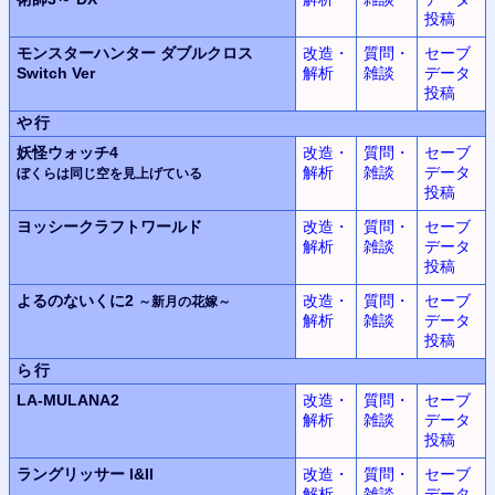
投稿
モンスターハンター ダブルクロス
改造・
質問・
セーブ
Switch Ver
解析
雑談
データ
投稿
や行
妖怪ウォッチ4
改造・
質問・
セーブ
解析
雑談
データ
ぼくらは同じ空を見上げている
投稿
ヨッシークラフトワールド
改造・
質問・
セーブ
解析
雑談
データ
投稿
よるのないくに2
改造・
質問・
セーブ
～新月の花嫁～
解析
雑談
データ
投稿
ら行
LA-MULANA2
改造・
質問・
セーブ
解析
雑談
データ
投稿
ラングリッサー
I&II
改造・
質問・
セーブ
解析
雑談
データ