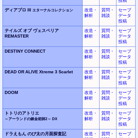
投稿
ディアブロ III
改造・
質問・
セーブ
エターナルコレクション
解析
雑談
データ
投稿
テイルズ オブ ヴェスペリア
改造・
質問・
セーブ
REMASTER
解析
雑談
データ
投稿
DESTINY CONNECT
改造・
質問・
セーブ
解析
雑談
データ
投稿
DEAD OR ALIVE Xtreme 3 Scarlet
改造・
質問・
セーブ
解析
雑談
データ
投稿
DOOM
改造・
質問・
セーブ
解析
雑談
データ
投稿
トトリのアトリエ
改造・
質問・
セーブ
解析
雑談
データ
～アーランドの錬金術師2～ DX
投稿
ドラえもん
のび太の月面探査記
改造・
質問・
セーブ