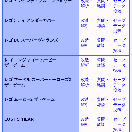
レゴ
インクレディブル・ファミリー
改造・
質問・
セーブ
解析
雑談
データ
投稿
レゴシティ
アンダーカバー
改造・
質問・
セーブ
解析
雑談
データ
投稿
レゴ DC
スーパーヴィランズ
改造・
質問・
セーブ
解析
雑談
データ
投稿
レゴ ニンジャゴー
ムービー
改造・
質問・
セーブ
ザ・ゲーム
解析
雑談
データ
投稿
レゴ マーベル
スーパーヒーローズ2
改造・
質問・
セーブ
ザ・ゲーム
解析
雑談
データ
投稿
レゴ ムービー2
ザ・ゲーム
改造・
質問・
セーブ
解析
雑談
データ
投稿
LOST SPHEAR
改造・
質問・
セーブ
解析
雑談
データ
投稿