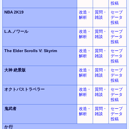
投稿
NBA 2K19
改造・
質問・
セーブ
解析
雑談
データ
投稿
L.A.
ノワール
改造・
質問・
セーブ
解析
雑談
データ
投稿
The Elder Scrolls V: Skyrim
改造・
質問・
セーブ
解析
雑談
データ
投稿
大神
絶景版
改造・
質問・
セーブ
解析
雑談
データ
投稿
オクトパストラベラー
改造・
質問・
セーブ
解析
雑談
データ
投稿
鬼武者
改造・
質問・
セーブ
解析
雑談
データ
投稿
か行