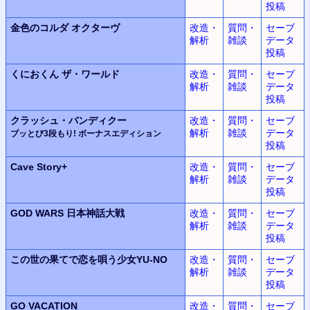
投稿
金色のコルダ
オクターヴ
改造・
質問・
セーブ
解析
雑談
データ
投稿
くにおくん
ザ・ワールド
改造・
質問・
セーブ
解析
雑談
データ
投稿
クラッシュ・バンディクー
改造・
質問・
セーブ
解析
雑談
データ
ブッとび3段もり! ボーナスエディション
投稿
Cave Story+
改造・
質問・
セーブ
解析
雑談
データ
投稿
GOD WARS
日本神話大戦
改造・
質問・
セーブ
解析
雑談
データ
投稿
この世の果てで恋を唄う少女YU-NO
改造・
質問・
セーブ
解析
雑談
データ
投稿
GO VACATION
改造・
質問・
セーブ