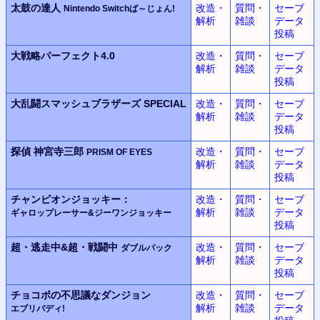
太鼓の達人
改造・
質問・
セーブ
Nintendo Switchば～じょん!
解析
雑談
データ
投稿
大戦略パーフェクト4.0
改造・
質問・
セーブ
解析
雑談
データ
投稿
大乱闘スマッシュブラザーズ SPECIAL
改造・
質問・
セーブ
解析
雑談
データ
投稿
探偵 神宮寺三郎
改造・
質問・
セーブ
PRISM OF EYES
解析
雑談
データ
投稿
チャンピオンジョッキー：
改造・
質問・
セーブ
解析
雑談
データ
ギャロップレーサー&ジーワンジョッキー
投稿
超・逃走中&超・戦闘中
改造・
質問・
セーブ
ダブルパック
解析
雑談
データ
投稿
チョコボの不思議なダンジョン
改造・
質問・
セーブ
解析
雑談
データ
エブリバディ!