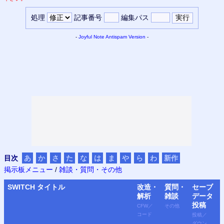
処理
記事番号
編集パス
-
Joyful Note
Antispam Version
-
目次
あ
か
さ
た
な
は
ま
や
ら
わ
新作
掲示板メニュー
/
雑談・質問・その他
SWITCH
タイトル
改造・
質問・
セーブ
解析
雑談
データ
投稿
CFW
／
その他
コード
投稿
／
ダウン