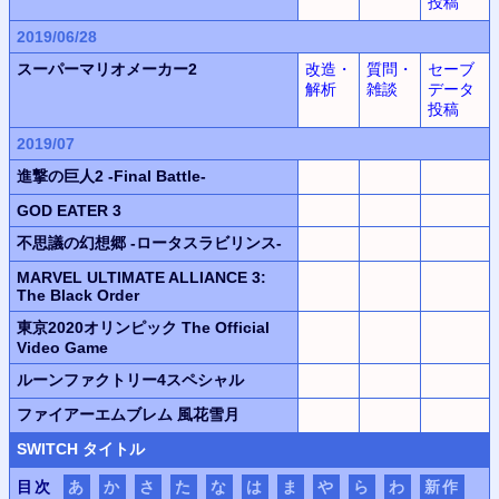
投稿
2019/06/28
スーパーマリオメーカー2
改造・
質問・
セーブ
解析
雑談
データ
投稿
2019/07
進撃の巨人2 -Final Battle-
GOD EATER 3
不思議の幻想郷 -ロータスラビリンス-
MARVEL ULTIMATE ALLIANCE 3:
The Black Order
東京2020オリンピック The Official
Video Game
ルーンファクトリー4スペシャル
ファイアーエムブレム 風花雪月
SWITCH
タイトル
目次
あ
か
さ
た
な
は
ま
や
ら
わ
新作