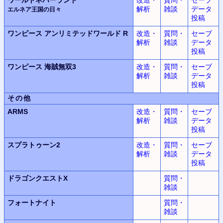
解析
雑談
データ
エルネア王国の日々
投稿
ワンピース
アンリミテッドワールド
R
改造・
質問・
セーブ
解析
雑談
データ
投稿
ワンピース
海賊無双3
改造・
質問・
セーブ
解析
雑談
データ
投稿
その他
ARMS
改造・
質問・
セーブ
解析
雑談
データ
投稿
スプラトゥーン2
改造・
質問・
セーブ
解析
雑談
データ
投稿
ドラゴンクエストX
質問・
雑談
フォートナイト
質問・
雑談