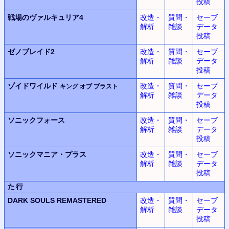
投稿
戦場のヴァルキュリア4
改造・
質問・
セーブ
解析
雑談
データ
投稿
ゼノブレイド2
改造・
質問・
セーブ
解析
雑談
データ
投稿
ゾイドワイルド
改造・
質問・
セーブ
キング オブ ブラスト
解析
雑談
データ
投稿
ソニックフォース
改造・
質問・
セーブ
解析
雑談
データ
投稿
ソニックマニア・プラス
改造・
質問・
セーブ
解析
雑談
データ
投稿
た行
DARK SOULS REMASTERED
改造・
質問・
セーブ
解析
雑談
データ
投稿