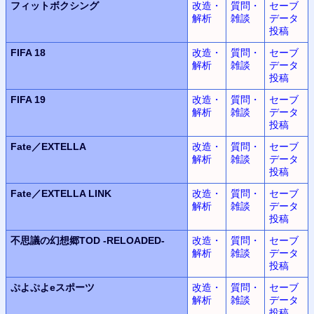
フィットボクシング
改造・
質問・
セーブ
解析
雑談
データ
投稿
FIFA 18
改造・
質問・
セーブ
解析
雑談
データ
投稿
FIFA 19
改造・
質問・
セーブ
解析
雑談
データ
投稿
Fate／EXTELLA
改造・
質問・
セーブ
解析
雑談
データ
投稿
Fate／EXTELLA LINK
改造・
質問・
セーブ
解析
雑談
データ
投稿
不思議の幻想郷TOD -RELOADED-
改造・
質問・
セーブ
解析
雑談
データ
投稿
ぷよぷよeスポーツ
改造・
質問・
セーブ
解析
雑談
データ
投稿