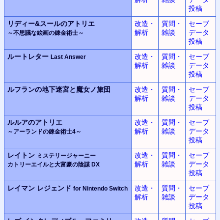
投稿
リディー&スールのアトリエ
改造・
質問・
セーブ
解析
雑談
データ
～不思議な絵画の錬金術士～
投稿
ルートレター
改造・
質問・
セーブ
Last Answer
解析
雑談
データ
投稿
ルフランの地下迷宮と魔女ノ旅団
改造・
質問・
セーブ
解析
雑談
データ
投稿
ルルアのアトリエ
改造・
質問・
セーブ
解析
雑談
データ
～アーランドの錬金術士4～
投稿
レイトン
改造・
質問・
セーブ
ミステリージャーニー
解析
雑談
データ
カトリーエイルと大富豪の陰謀 DX
投稿
レイマン レジェンド
改造・
質問・
セーブ
for Nintendo Switch
解析
雑談
データ
投稿