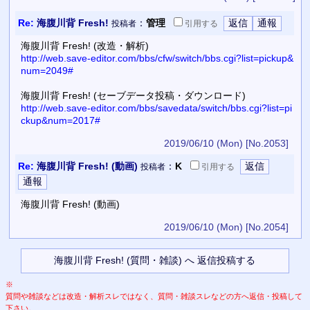
Re:
海腹川背 Fresh!
：
管理
投稿者
引用
する
海腹川背 Fresh! (改造・解析)
http://web.save-editor.com/bbs/cfw/switch/bbs.cgi?list=pickup&
num=2049#
海腹川背 Fresh! (セーブデータ投稿・ダウンロード)
http://web.save-editor.com/bbs/savedata/switch/bbs.cgi?list=pi
ckup&num=2017#
2019/06/10 (Mon)
[No.2053]
Re:
海腹川背 Fresh! (動画)
：
K
投稿者
引用
する
海腹川背 Fresh! (動画)
2019/06/10 (Mon)
[No.2054]
※
質問や雑談などは改造・解析スレではなく、質問・雑談スレなどの方へ返信・投稿して
下さい。