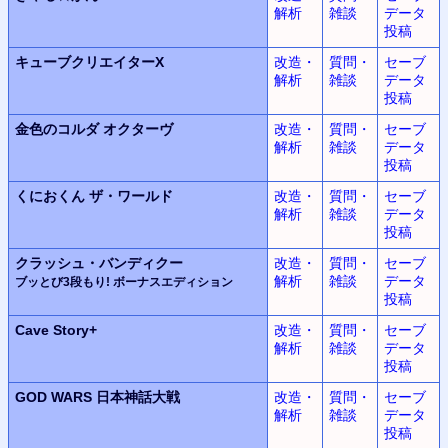
解析
雑談
データ
投稿
キューブクリエイターX
改造・
質問・
セーブ
解析
雑談
データ
投稿
金色のコルダ
オクターヴ
改造・
質問・
セーブ
解析
雑談
データ
投稿
くにおくん
ザ・ワールド
改造・
質問・
セーブ
解析
雑談
データ
投稿
クラッシュ・バンディクー
改造・
質問・
セーブ
解析
雑談
データ
ブッとび3段もり! ボーナスエディション
投稿
Cave Story+
改造・
質問・
セーブ
解析
雑談
データ
投稿
GOD WARS
日本神話大戦
改造・
質問・
セーブ
解析
雑談
データ
投稿