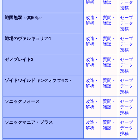
解析
雑談
データ
投稿
戦国無双
改造・
質問・
セーブ
～真田丸～
解析
雑談
データ
投稿
戦場のヴァルキュリア4
改造・
質問・
セーブ
解析
雑談
データ
投稿
ゼノブレイド2
改造・
質問・
セーブ
解析
雑談
データ
投稿
ゾイドワイルド
改造・
質問・
セーブ
キング オブ ブラスト
解析
雑談
データ
投稿
ソニックフォース
改造・
質問・
セーブ
解析
雑談
データ
投稿
ソニックマニア・プラス
改造・
質問・
セーブ
解析
雑談
データ
投稿