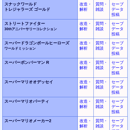
スナックワールド
改造・
質問・
セーブ
トレジャラーズ ゴールド
解析
雑談
データ
投稿
ストリートファイター
改造・
質問・
セーブ
解析
雑談
データ
30thアニバーサリーコレクション
投稿
スーパードラゴンボールヒーローズ
改造・
質問・
セーブ
解析
雑談
データ
ワールドミッション
投稿
スーパーボンバーマン R
改造・
質問・
セーブ
解析
雑談
データ
投稿
スーパーマリオオデッセイ
改造・
質問・
セーブ
解析
雑談
データ
投稿
スーパーマリオパーティ
改造・
質問・
セーブ
解析
雑談
データ
投稿
スーパーマリオメーカー2
改造・
質問・
セーブ
解析
雑談
データ