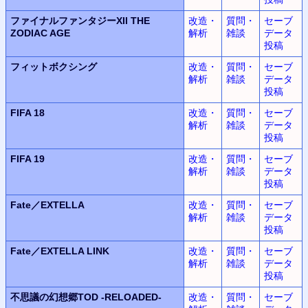
ファイナルファンタジーXII THE
改造・
質問・
セーブ
ZODIAC AGE
解析
雑談
データ
投稿
フィットボクシング
改造・
質問・
セーブ
解析
雑談
データ
投稿
FIFA 18
改造・
質問・
セーブ
解析
雑談
データ
投稿
FIFA 19
改造・
質問・
セーブ
解析
雑談
データ
投稿
Fate／EXTELLA
改造・
質問・
セーブ
解析
雑談
データ
投稿
Fate／EXTELLA LINK
改造・
質問・
セーブ
解析
雑談
データ
投稿
不思議の幻想郷TOD -RELOADED-
改造・
質問・
セーブ