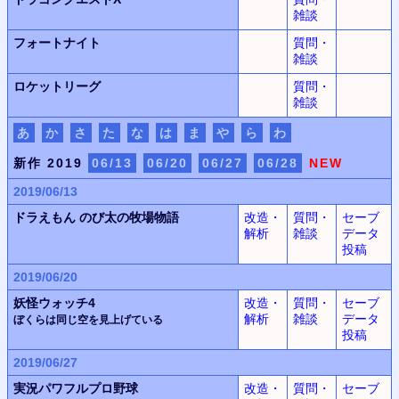
雑談
フォートナイト
質問・
雑談
ロケットリーグ
質問・
雑談
あ
か
さ
た
な
は
ま
や
ら
わ
新作 2019
06/13
06/20
06/27
06/28
NEW
2019/06/13
ドラえもん
のび太の牧場物語
改造・
質問・
セーブ
解析
雑談
データ
投稿
2019/06/20
妖怪ウォッチ4
改造・
質問・
セーブ
解析
雑談
データ
ぼくらは同じ空を見上げている
投稿
2019/06/27
実況パワフルプロ野球
改造・
質問・
セーブ