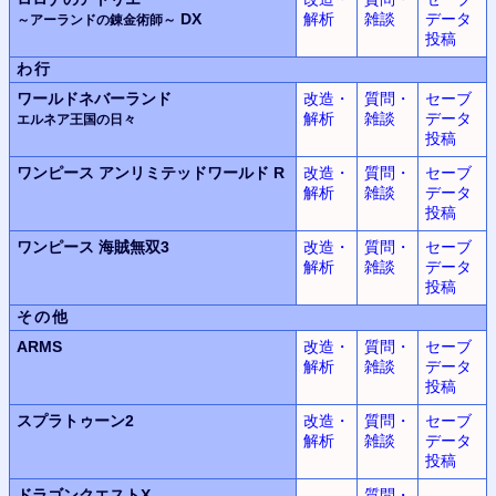
DX
解析
雑談
データ
～アーランドの錬金術師～
投稿
わ行
ワールドネバーランド
改造・
質問・
セーブ
解析
雑談
データ
エルネア王国の日々
投稿
ワンピース
アンリミテッドワールド
R
改造・
質問・
セーブ
解析
雑談
データ
投稿
ワンピース
海賊無双3
改造・
質問・
セーブ
解析
雑談
データ
投稿
その他
ARMS
改造・
質問・
セーブ
解析
雑談
データ
投稿
スプラトゥーン2
改造・
質問・
セーブ
解析
雑談
データ
投稿
ドラゴンクエストX
質問・