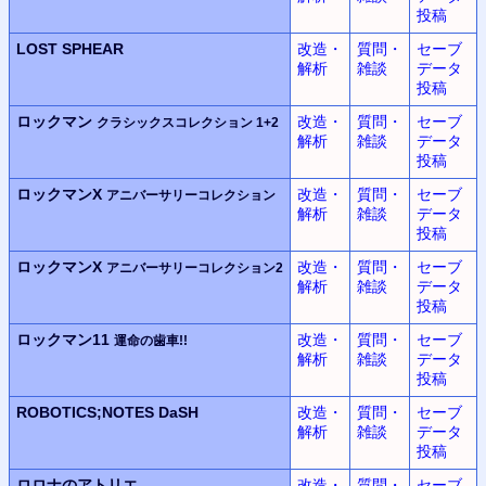
投稿
LOST SPHEAR
改造・
質問・
セーブ
解析
雑談
データ
投稿
ロックマン
改造・
質問・
セーブ
クラシックスコレクション 1+2
解析
雑談
データ
投稿
ロックマンX
改造・
質問・
セーブ
アニバーサリーコレクション
解析
雑談
データ
投稿
ロックマンX
改造・
質問・
セーブ
アニバーサリーコレクション2
解析
雑談
データ
投稿
ロックマン11
改造・
質問・
セーブ
運命の歯車!!
解析
雑談
データ
投稿
ROBOTICS;NOTES DaSH
改造・
質問・
セーブ
解析
雑談
データ
投稿
ロロナのアトリエ
改造・
質問・
セーブ