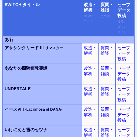
SWITCH
タイトル
改造・
質問・
セーブ
解析
雑談
データ
投稿
CFW
／
その他
コード
投稿
／
ダウン
ロード
あ行
アサシンクリード III
改造・
質問・
セーブ
リマスター
解析
雑談
データ
投稿
あなたの四騎姫教導譚
改造・
質問・
セーブ
解析
雑談
データ
投稿
UNDERTALE
改造・
質問・
セーブ
解析
雑談
データ
投稿
イースVIII
改造・
質問・
セーブ
-Lacrimosa of DANA-
解析
雑談
データ
投稿
いけにえと雪のセツナ
改造・
質問・
セーブ
解析
雑談
データ