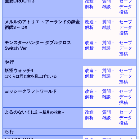
無双OROCHI 3
改造・
質問・
セーブ
解析
雑談
データ
投稿
メルルのアトリエ ～アーランドの錬金
改造・
質問・
セーブ
術師3～ DX
解析
雑談
データ
投稿
モンスターハンター ダブルクロス
改造・
質問・
セーブ
Switch Ver
解析
雑談
データ
投稿
や行
妖怪ウォッチ4
改造・
質問・
セーブ
解析
雑談
データ
ぼくらは同じ空を見上げている
投稿
ヨッシークラフトワールド
改造・
質問・
セーブ
解析
雑談
データ
投稿
よるのないくに2
改造・
質問・
セーブ
～新月の花嫁～
解析
雑談
データ
投稿
ら行