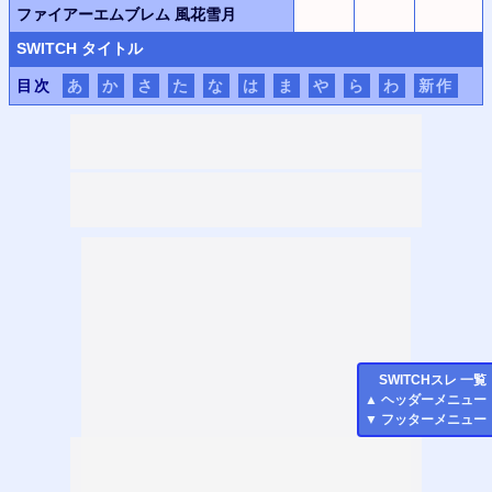
ファイアーエムブレム 風花雪月
SWITCH
タイトル
目次
あ
か
さ
た
な
は
ま
や
ら
わ
新作
SWITCH
スレ 一覧
▲
ヘッダーメニュー
▼
フッターメニュー