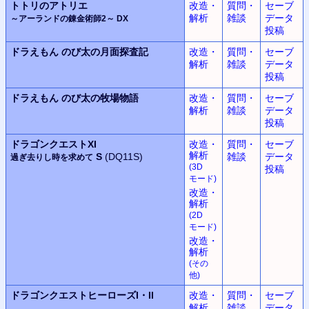
トトリのアトリエ
改造・
質問・
セーブ
解析
雑談
データ
～アーランドの錬金術師2～ DX
投稿
ドラえもん
のび太の月面探査記
改造・
質問・
セーブ
解析
雑談
データ
投稿
ドラえもん
のび太の牧場物語
改造・
質問・
セーブ
解析
雑談
データ
投稿
ドラゴンクエストXI
改造・
質問・
セーブ
解析
S
(DQ11S)
雑談
データ
過ぎ去りし時を求めて
(3D
投稿
モード
)
改造・
解析
(2D
モード
)
改造・
解析
(
その
他
)
ドラゴンクエストヒーローズ
I・II
改造・
質問・
セーブ
解析
雑談
データ