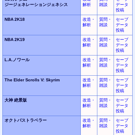
ジージェネレーションジェネシス
解析
雑談
データ
投稿
NBA 2K18
改造・
質問・
セーブ
解析
雑談
データ
投稿
NBA 2K19
改造・
質問・
セーブ
解析
雑談
データ
投稿
L.A.
ノワール
改造・
質問・
セーブ
解析
雑談
データ
投稿
The Elder Scrolls V: Skyrim
改造・
質問・
セーブ
解析
雑談
データ
投稿
大神
絶景版
改造・
質問・
セーブ
解析
雑談
データ
投稿
オクトパストラベラー
改造・
質問・
セーブ
解析
雑談
データ
投稿