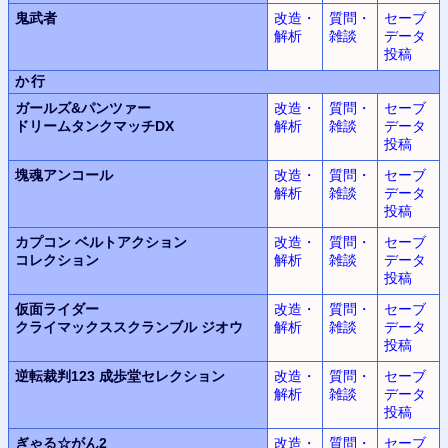
鬼武者
改造・
質問・
セーブ
解析
雑談
データ
投稿
か行
ガールズ&パンツァー
改造・
質問・
セーブ
ドリームタンクマッチDX
解析
雑談
データ
投稿
塊魂
アンコール
改造・
質問・
セーブ
解析
雑談
データ
投稿
カプコン ベルトアクション
改造・
質問・
セーブ
コレクション
解析
雑談
データ
投稿
仮面ライダー
改造・
質問・
セーブ
クライマックススクランブル
ジオウ
解析
雑談
データ
投稿
逆転裁判123
成歩堂セレクション
改造・
質問・
セーブ
解析
雑談
データ
投稿
ぎゃる☆がん2
改造・
質問・
セーブ