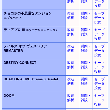
解析
雑談
データ
投稿
チョコボの不思議なダンジョン
改造・
質問・
セーブ
解析
雑談
データ
エブリバディ!
投稿
ディアブロ III
改造・
質問・
セーブ
エターナルコレクション
解析
雑談
データ
投稿
テイルズ オブ ヴェスペリア
改造・
質問・
セーブ
REMASTER
解析
雑談
データ
投稿
DESTINY CONNECT
改造・
質問・
セーブ
解析
雑談
データ
投稿
DEAD OR ALIVE Xtreme 3 Scarlet
改造・
質問・
セーブ
解析
雑談
データ
投稿
DOOM
改造・
質問・
セーブ
解析
雑談
データ
投稿