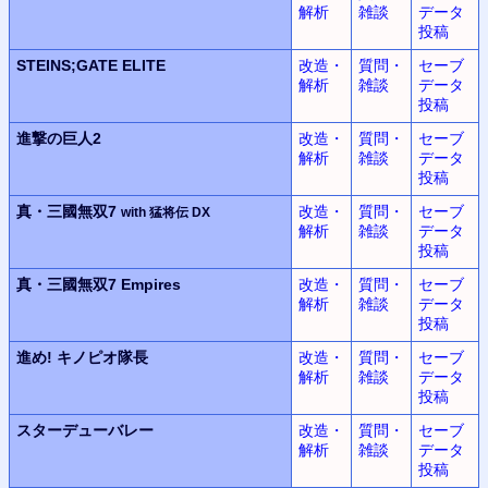
解析
雑談
データ
投稿
STEINS;GATE ELITE
改造・
質問・
セーブ
解析
雑談
データ
投稿
進撃の巨人2
改造・
質問・
セーブ
解析
雑談
データ
投稿
真・三國無双7
改造・
質問・
セーブ
with 猛将伝 DX
解析
雑談
データ
投稿
真・三國無双7 Empires
改造・
質問・
セーブ
解析
雑談
データ
投稿
進め! キノピオ隊長
改造・
質問・
セーブ
解析
雑談
データ
投稿
スターデューバレー
改造・
質問・
セーブ
解析
雑談
データ
投稿