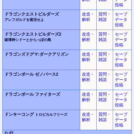
投稿
ドラゴンクエストビルダーズ
改造・
質問・
セーブ
解析
雑談
データ
アレフガルドを復活せよ
投稿
ドラゴンクエストビルダーズ2
改造・
質問・
セーブ
解析
雑談
データ
破壊神シドーとからっぽの島
投稿
ドラゴンズドグマ:
ダークアリズン
改造・
質問・
セーブ
解析
雑談
データ
投稿
ドラゴンボール
ゼノバース2
改造・
質問・
セーブ
解析
雑談
データ
投稿
ドラゴンボール
ファイターズ
改造・
質問・
セーブ
解析
雑談
データ
投稿
ドンキーコング
改造・
質問・
セーブ
トロピカルフリーズ
解析
雑談
データ
投稿
な行