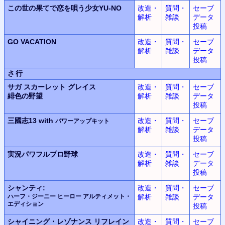
この世の果てで恋を唄う少女YU-NO
改造・
質問・
セーブ
解析
雑談
データ
投稿
GO VACATION
改造・
質問・
セーブ
解析
雑談
データ
投稿
さ行
サガ スカーレット グレイス
改造・
質問・
セーブ
緋色の野望
解析
雑談
データ
投稿
三國志13 with
改造・
質問・
セーブ
パワーアップキット
解析
雑談
データ
投稿
実況パワフルプロ野球
改造・
質問・
セーブ
解析
雑談
データ
投稿
シャンティ:
改造・
質問・
セーブ
ハーフ・ジーニー ヒーロー アルティメット・
解析
雑談
データ
エディション
投稿
シャイニング・レゾナンス
リフレイン
改造・
質問・
セーブ