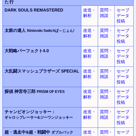
た行
DARK SOULS REMASTERED
改造・
質問・
セーブ
解析
雑談
データ
投稿
太鼓の達人
改造・
質問・
セーブ
Nintendo Switchば～じょん!
解析
雑談
データ
投稿
大戦略パーフェクト4.0
改造・
質問・
セーブ
解析
雑談
データ
投稿
大乱闘スマッシュブラザーズ SPECIAL
改造・
質問・
セーブ
解析
雑談
データ
投稿
探偵 神宮寺三郎
改造・
質問・
セーブ
PRISM OF EYES
解析
雑談
データ
投稿
チャンピオンジョッキー：
改造・
質問・
セーブ
解析
雑談
データ
ギャロップレーサー&ジーワンジョッキー
投稿
超・逃走中&超・戦闘中
改造・
質問・
セーブ
ダブルパック