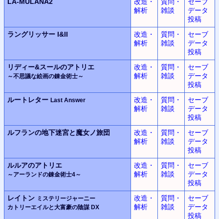
LA-MULANA2
改造・
質問・
セーブ
解析
雑談
データ
投稿
ラングリッサー
I&II
改造・
質問・
セーブ
解析
雑談
データ
投稿
リディー&スールのアトリエ
改造・
質問・
セーブ
解析
雑談
データ
～不思議な絵画の錬金術士～
投稿
ルートレター
改造・
質問・
セーブ
Last Answer
解析
雑談
データ
投稿
ルフランの地下迷宮と魔女ノ旅団
改造・
質問・
セーブ
解析
雑談
データ
投稿
ルルアのアトリエ
改造・
質問・
セーブ
解析
雑談
データ
～アーランドの錬金術士4～
投稿
レイトン
改造・
質問・
セーブ
ミステリージャーニー
解析
雑談
データ
カトリーエイルと大富豪の陰謀 DX
投稿