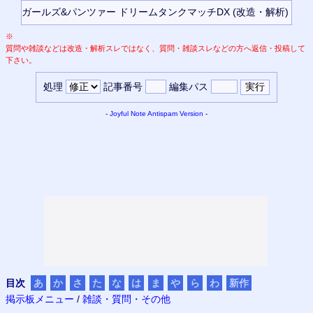
※
質問や雑談などは改造・解析スレではなく、質問・雑談スレなどの方へ返信・投稿して
下さい。
処理
記事番号
編集パス
-
Joyful Note
Antispam Version
-
目次
あ
か
さ
た
な
は
ま
や
ら
わ
新作
掲示板メニュー
/
雑談・質問・その他