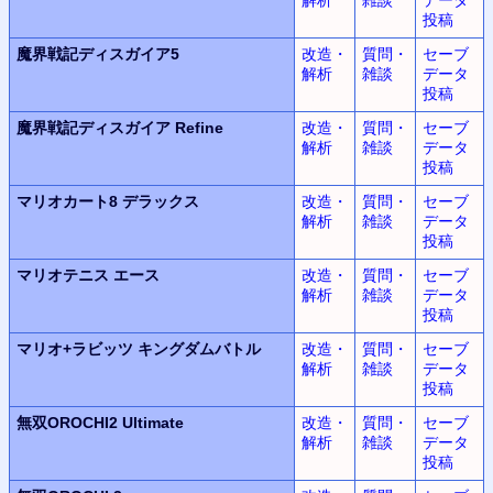
投稿
魔界戦記ディスガイア5
改造・
質問・
セーブ
解析
雑談
データ
投稿
魔界戦記ディスガイア Refine
改造・
質問・
セーブ
解析
雑談
データ
投稿
マリオカート8 デラックス
改造・
質問・
セーブ
解析
雑談
データ
投稿
マリオテニス エース
改造・
質問・
セーブ
解析
雑談
データ
投稿
マリオ+ラビッツ キングダムバトル
改造・
質問・
セーブ
解析
雑談
データ
投稿
無双OROCHI2 Ultimate
改造・
質問・
セーブ
解析
雑談
データ
投稿