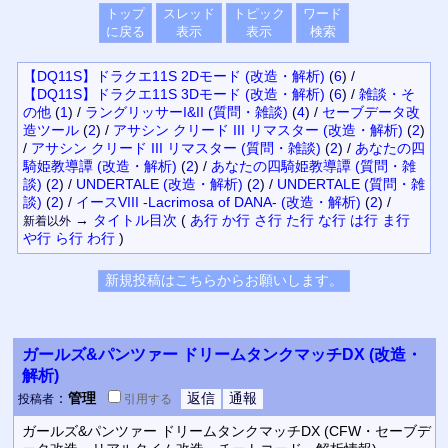
トップ
スレッド
トピック
ワード
に戻る
表示
表示
検索
【DQ11S】ドラクエ11S 2Dモード (改造・解析)
(
6
)
/
【DQ11S】ドラクエ11S 3Dモード (改造・解析)
(
6
)
/
雑談・そ
の他
(
1
)
/
ラングリッサーI&II (質問・雑談)
(
4
)
/
セーブデータ改
造ツール
(
2
)
/
アサシン クリード III リマスター (改造・解析)
(
2
)
/
アサシン クリード III リマスター (質問・雑談)
(
2
)
/
あなたの四
騎姫教導譚 (改造・解析)
(
2
)
/
あなたの四騎姫教導譚 (質問・雑
談)
(
2
)
/
UNDERTALE (改造・解析)
(
2
)
/
UNDERTALE (質問・雑
談)
(
2
)
/
イースVIII -Lacrimosa of DANA- (改造・解析)
(
2
)
/
→
タイトル
目次
(
あ行
か行
さ行
た行
な行
は行
ま行
新着以外
や行
ら行
わ行
)
ガールズ&パンツァー ドリームタンクマッチDX (改造・
解析)
：
管理
投稿者
引用
する
ガールズ&パンツァー ドリームタンクマッチDX (CFW・セーブデ