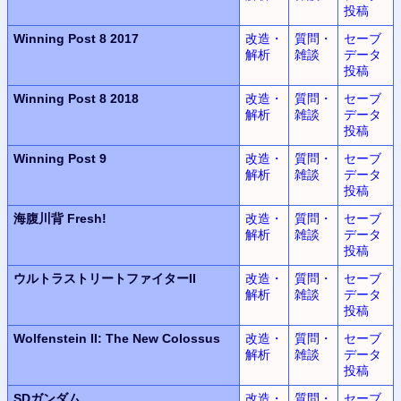
投稿
Winning Post 8 2017
改造・
質問・
セーブ
解析
雑談
データ
投稿
Winning Post 8 2018
改造・
質問・
セーブ
解析
雑談
データ
投稿
Winning Post 9
改造・
質問・
セーブ
解析
雑談
データ
投稿
海腹川背 Fresh!
改造・
質問・
セーブ
解析
雑談
データ
投稿
ウルトラ
ストリートファイターII
改造・
質問・
セーブ
解析
雑談
データ
投稿
Wolfenstein II:
The New Colossus
改造・
質問・
セーブ
解析
雑談
データ
投稿
SDガンダム
改造・
質問・
セーブ