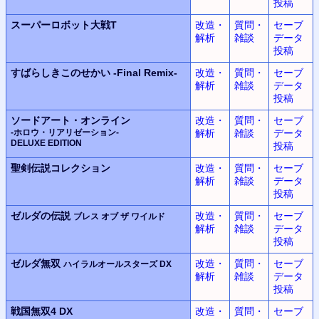
投稿
スーパーロボット大戦T
改造・
質問・
セーブ
解析
雑談
データ
投稿
すばらしきこのせかい
-Final Remix-
改造・
質問・
セーブ
解析
雑談
データ
投稿
ソードアート・オンライン
改造・
質問・
セーブ
-ホロウ・リアリゼーション-
解析
雑談
データ
DELUXE EDITION
投稿
聖剣伝説コレクション
改造・
質問・
セーブ
解析
雑談
データ
投稿
ゼルダの伝説
改造・
質問・
セーブ
ブレス オブ ザ ワイルド
解析
雑談
データ
投稿
ゼルダ無双
改造・
質問・
セーブ
ハイラルオールスターズ DX
解析
雑談
データ
投稿
戦国無双4 DX
改造・
質問・
セーブ