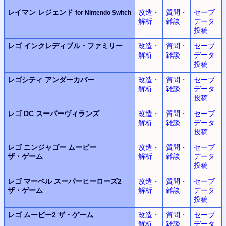
レイマン レジェンド
改造・
質問・
セーブ
for Nintendo Switch
解析
雑談
データ
投稿
レゴ
インクレディブル・ファミリー
改造・
質問・
セーブ
解析
雑談
データ
投稿
レゴシティ
アンダーカバー
改造・
質問・
セーブ
解析
雑談
データ
投稿
レゴ DC
スーパーヴィランズ
改造・
質問・
セーブ
解析
雑談
データ
投稿
レゴ ニンジャゴー
ムービー
改造・
質問・
セーブ
ザ・ゲーム
解析
雑談
データ
投稿
レゴ マーベル
スーパーヒーローズ2
改造・
質問・
セーブ
ザ・ゲーム
解析
雑談
データ
投稿
レゴ ムービー2
ザ・ゲーム
改造・
質問・
セーブ
解析
雑談
データ