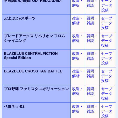
不思議の幻想郷TOD -RELOADED-
改造・
質問・
セーブ
解析
雑談
データ
投稿
ぷよぷよeスポーツ
改造・
質問・
セーブ
解析
雑談
データ
投稿
ブレードアークス リベリオン フロム
改造・
質問・
セーブ
シャイニング
解析
雑談
データ
投稿
BLAZBLUE CENTRALFICTION
改造・
質問・
セーブ
Special Edition
解析
雑談
データ
投稿
BLAZBLUE CROSS TAG BATTLE
改造・
質問・
セーブ
解析
雑談
データ
投稿
プロ野球 ファミスタ エボリューション
改造・
質問・
セーブ
解析
雑談
データ
投稿
ベヨネッタ2
改造・
質問・
セーブ
解析
雑談
データ
投稿