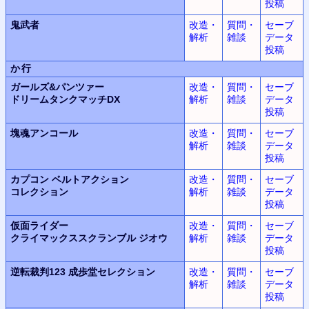
投稿
鬼武者
改造・
質問・
セーブ
解析
雑談
データ
投稿
か行
ガールズ&パンツァー
改造・
質問・
セーブ
ドリームタンクマッチDX
解析
雑談
データ
投稿
塊魂
アンコール
改造・
質問・
セーブ
解析
雑談
データ
投稿
カプコン ベルトアクション
改造・
質問・
セーブ
コレクション
解析
雑談
データ
投稿
仮面ライダー
改造・
質問・
セーブ
クライマックススクランブル
ジオウ
解析
雑談
データ
投稿
逆転裁判123
成歩堂セレクション
改造・
質問・
セーブ
解析
雑談
データ
投稿