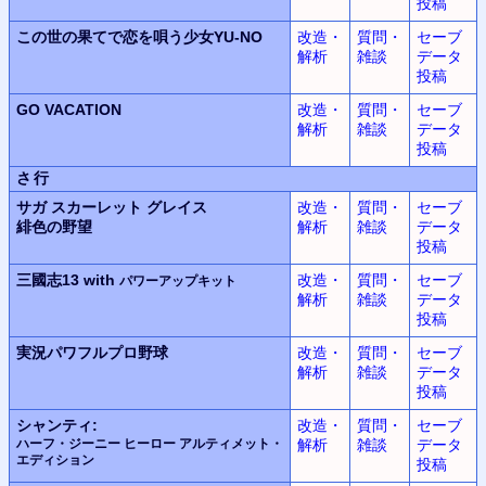
投稿
この世の果てで恋を唄う少女YU-NO
改造・
質問・
セーブ
解析
雑談
データ
投稿
GO VACATION
改造・
質問・
セーブ
解析
雑談
データ
投稿
さ行
サガ スカーレット グレイス
改造・
質問・
セーブ
緋色の野望
解析
雑談
データ
投稿
三國志13 with
改造・
質問・
セーブ
パワーアップキット
解析
雑談
データ
投稿
実況パワフルプロ野球
改造・
質問・
セーブ
解析
雑談
データ
投稿
シャンティ:
改造・
質問・
セーブ
ハーフ・ジーニー ヒーロー アルティメット・
解析
雑談
データ
エディション
投稿