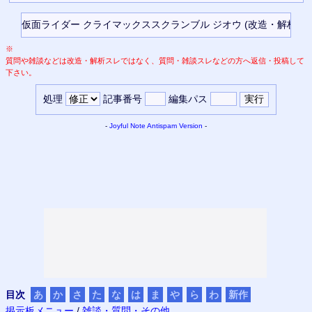
※
質問や雑談などは改造・解析スレではなく、質問・雑談スレなどの方へ返信・投稿して
下さい。
処理
記事番号
編集パス
-
Joyful Note
Antispam Version
-
目次
あ
か
さ
た
な
は
ま
や
ら
わ
新作
掲示板メニュー
/
雑談・質問・その他