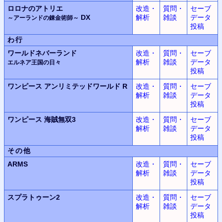
ロロナのアトリエ
改造・
質問・
セーブ
DX
解析
雑談
データ
～アーランドの錬金術師～
投稿
わ行
ワールドネバーランド
改造・
質問・
セーブ
解析
雑談
データ
エルネア王国の日々
投稿
ワンピース
アンリミテッドワールド
R
改造・
質問・
セーブ
解析
雑談
データ
投稿
ワンピース
海賊無双3
改造・
質問・
セーブ
解析
雑談
データ
投稿
その他
ARMS
改造・
質問・
セーブ
解析
雑談
データ
投稿
スプラトゥーン2
改造・
質問・
セーブ
解析
雑談
データ
投稿