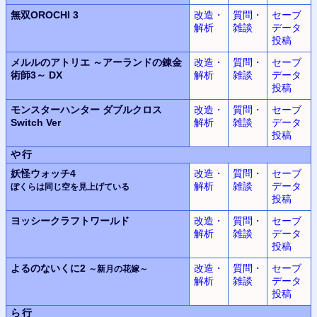
無双OROCHI 3
改造・
質問・
セーブ
解析
雑談
データ
投稿
メルルのアトリエ ～アーランドの錬金
改造・
質問・
セーブ
術師3～ DX
解析
雑談
データ
投稿
モンスターハンター ダブルクロス
改造・
質問・
セーブ
Switch Ver
解析
雑談
データ
投稿
や行
妖怪ウォッチ4
改造・
質問・
セーブ
解析
雑談
データ
ぼくらは同じ空を見上げている
投稿
ヨッシークラフトワールド
改造・
質問・
セーブ
解析
雑談
データ
投稿
よるのないくに2
改造・
質問・
セーブ
～新月の花嫁～
解析
雑談
データ
投稿
ら行