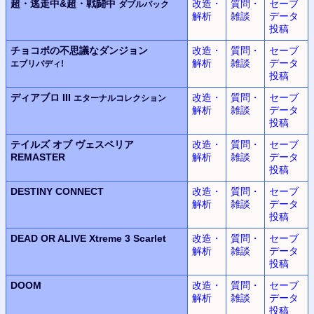
超・逃走中&超・戦闘中
改造・
質問・
セーブ
ダブルパック
解析
雑談
データ
投稿
チョコボの不思議なダンジョン
改造・
質問・
セーブ
解析
雑談
データ
エブリバディ!
投稿
ディアブロ III
改造・
質問・
セーブ
エターナルコレクション
解析
雑談
データ
投稿
テイルズ オブ ヴェスペリア
改造・
質問・
セーブ
REMASTER
解析
雑談
データ
投稿
DESTINY CONNECT
改造・
質問・
セーブ
解析
雑談
データ
投稿
DEAD OR ALIVE Xtreme 3 Scarlet
改造・
質問・
セーブ
解析
雑談
データ
投稿
DOOM
改造・
質問・
セーブ
解析
雑談
データ
投稿