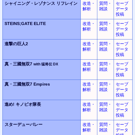
シャイニング・レゾナンス
リフレイン
改造・
質問・
セーブ
解析
雑談
データ
投稿
STEINS;GATE ELITE
改造・
質問・
セーブ
解析
雑談
データ
投稿
進撃の巨人2
改造・
質問・
セーブ
解析
雑談
データ
投稿
真・三國無双7
改造・
質問・
セーブ
with 猛将伝 DX
解析
雑談
データ
投稿
真・三國無双7 Empires
改造・
質問・
セーブ
解析
雑談
データ
投稿
進め! キノピオ隊長
改造・
質問・
セーブ
解析
雑談
データ
投稿
スターデューバレー
改造・
質問・
セーブ
解析
雑談
データ