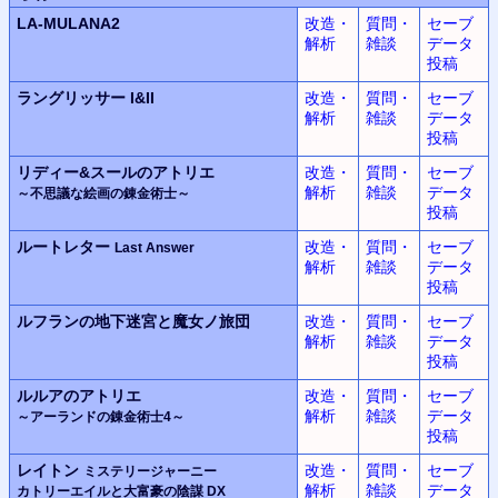
LA-MULANA2
改造・
質問・
セーブ
解析
雑談
データ
投稿
ラングリッサー
I&II
改造・
質問・
セーブ
解析
雑談
データ
投稿
リディー&スールのアトリエ
改造・
質問・
セーブ
解析
雑談
データ
～不思議な絵画の錬金術士～
投稿
ルートレター
改造・
質問・
セーブ
Last Answer
解析
雑談
データ
投稿
ルフランの地下迷宮と魔女ノ旅団
改造・
質問・
セーブ
解析
雑談
データ
投稿
ルルアのアトリエ
改造・
質問・
セーブ
解析
雑談
データ
～アーランドの錬金術士4～
投稿
レイトン
改造・
質問・
セーブ
ミステリージャーニー
解析
雑談
データ
カトリーエイルと大富豪の陰謀 DX