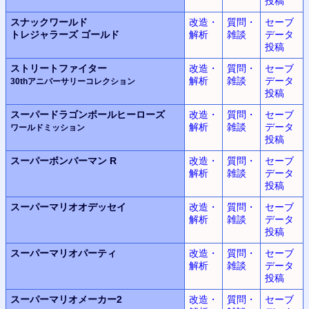
投稿
スナックワールド
改造・
質問・
セーブ
トレジャラーズ ゴールド
解析
雑談
データ
投稿
ストリートファイター
改造・
質問・
セーブ
解析
雑談
データ
30thアニバーサリーコレクション
投稿
スーパードラゴンボールヒーローズ
改造・
質問・
セーブ
解析
雑談
データ
ワールドミッション
投稿
スーパーボンバーマン R
改造・
質問・
セーブ
解析
雑談
データ
投稿
スーパーマリオオデッセイ
改造・
質問・
セーブ
解析
雑談
データ
投稿
スーパーマリオパーティ
改造・
質問・
セーブ
解析
雑談
データ
投稿
スーパーマリオメーカー2
改造・
質問・
セーブ