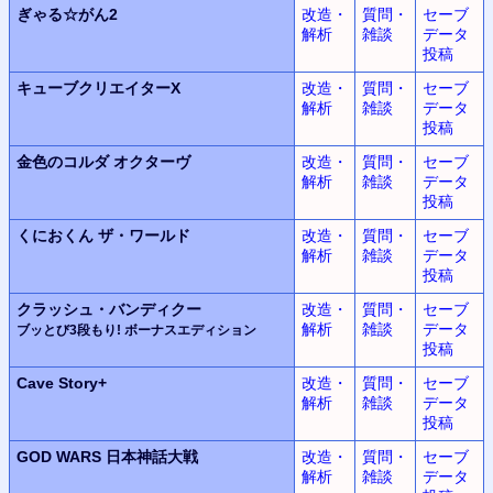
ぎゃる☆がん2
改造・
質問・
セーブ
解析
雑談
データ
投稿
キューブクリエイターX
改造・
質問・
セーブ
解析
雑談
データ
投稿
金色のコルダ
オクターヴ
改造・
質問・
セーブ
解析
雑談
データ
投稿
くにおくん
ザ・ワールド
改造・
質問・
セーブ
解析
雑談
データ
投稿
クラッシュ・バンディクー
改造・
質問・
セーブ
解析
雑談
データ
ブッとび3段もり! ボーナスエディション
投稿
Cave Story+
改造・
質問・
セーブ
解析
雑談
データ
投稿
GOD WARS
日本神話大戦
改造・
質問・
セーブ
解析
雑談
データ