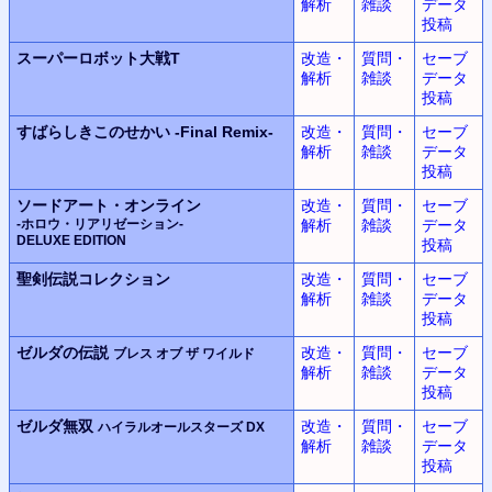
解析
雑談
データ
投稿
スーパーロボット大戦T
改造・
質問・
セーブ
解析
雑談
データ
投稿
すばらしきこのせかい
-Final Remix-
改造・
質問・
セーブ
解析
雑談
データ
投稿
ソードアート・オンライン
改造・
質問・
セーブ
-ホロウ・リアリゼーション-
解析
雑談
データ
DELUXE EDITION
投稿
聖剣伝説コレクション
改造・
質問・
セーブ
解析
雑談
データ
投稿
ゼルダの伝説
改造・
質問・
セーブ
ブレス オブ ザ ワイルド
解析
雑談
データ
投稿
ゼルダ無双
改造・
質問・
セーブ
ハイラルオールスターズ DX
解析
雑談
データ
投稿