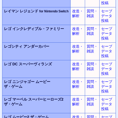
投稿
レイマン レジェンド
改造・
質問・
セーブ
for Nintendo Switch
解析
雑談
データ
投稿
レゴ
インクレディブル・ファミリー
改造・
質問・
セーブ
解析
雑談
データ
投稿
レゴシティ
アンダーカバー
改造・
質問・
セーブ
解析
雑談
データ
投稿
レゴ DC
スーパーヴィランズ
改造・
質問・
セーブ
解析
雑談
データ
投稿
レゴ ニンジャゴー
ムービー
改造・
質問・
セーブ
ザ・ゲーム
解析
雑談
データ
投稿
レゴ マーベル
スーパーヒーローズ2
改造・
質問・
セーブ
ザ・ゲーム
解析
雑談
データ
投稿
レゴ ムービー2
ザ・ゲーム
改造・
質問・
セーブ