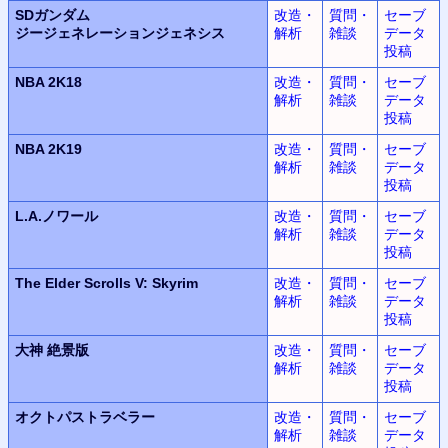
SDガンダム
改造・
質問・
セーブ
ジージェネレーションジェネシス
解析
雑談
データ
投稿
NBA 2K18
改造・
質問・
セーブ
解析
雑談
データ
投稿
NBA 2K19
改造・
質問・
セーブ
解析
雑談
データ
投稿
L.A.
ノワール
改造・
質問・
セーブ
解析
雑談
データ
投稿
The Elder Scrolls V: Skyrim
改造・
質問・
セーブ
解析
雑談
データ
投稿
大神
絶景版
改造・
質問・
セーブ
解析
雑談
データ
投稿
オクトパストラベラー
改造・
質問・
セーブ
解析
雑談
データ