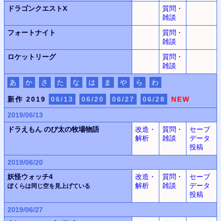
ドラゴンクエストX
質問・
雑談
フォートナイト
質問・
雑談
ロケットリーグ
質問・
雑談
あ
か
さ
た
な
は
ま
や
ら
わ
新作 2019
06/13
06/20
06/27
06/28
NEW
2019/06/13
ドラえもん
のび太の牧場物語
改造・
質問・
セーブ
解析
雑談
データ
投稿
2019/06/20
妖怪ウォッチ4
改造・
質問・
セーブ
解析
雑談
データ
ぼくらは同じ空を見上げている
投稿
2019/06/27