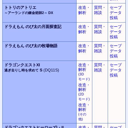
トトリのアトリエ
改造・
質問・
セーブ
解析
雑談
データ
～アーランドの錬金術師2～ DX
投稿
ドラえもん
のび太の月面探査記
改造・
質問・
セーブ
解析
雑談
データ
投稿
ドラえもん
のび太の牧場物語
改造・
質問・
セーブ
解析
雑談
データ
投稿
ドラゴンクエストXI
改造・
質問・
セーブ
解析
S
(DQ11S)
雑談
データ
過ぎ去りし時を求めて
(3D
投稿
モード
)
改造・
解析
(2D
モード
)
改造・
解析
(
その
他
)
ドラゴンクエストヒーローズ
I・II
改造・
質問・
セーブ