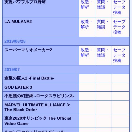
実況パワフルプロ野球
改造・
質問・
セーブ
解析
雑談
データ
投稿
LA-MULANA2
改造・
質問・
セーブ
解析
雑談
データ
投稿
2019/06/28
スーパーマリオメーカー2
改造・
質問・
セーブ
解析
雑談
データ
投稿
2019/07
進撃の巨人2 -Final Battle-
GOD EATER 3
不思議の幻想郷 -ロータスラビリンス-
MARVEL ULTIMATE ALLIANCE 3:
The Black Order
東京2020オリンピック The Official
Video Game
ルーンファクトリー4スペシャル