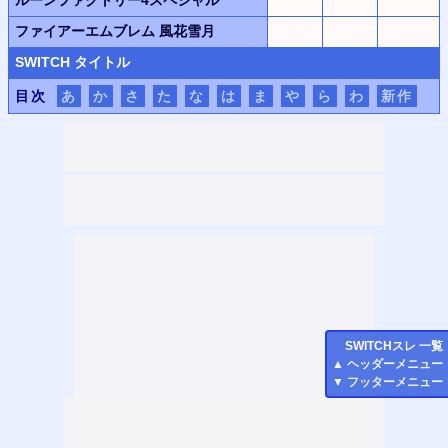
ファイアーエムブレム 風花雪月
SWITCH
タイトル
目次
あ
か
さ
た
な
は
ま
や
ら
わ
新作
SWITCH
スレ 一覧
▲
ヘッダーメニュー
▼
フッターメニュー