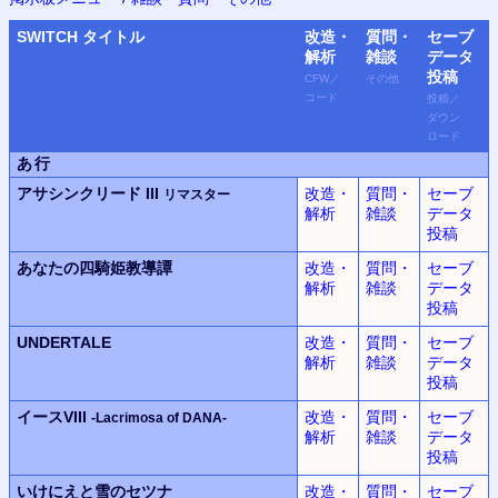
SWITCH
タイトル
改造・
質問・
セーブ
解析
雑談
データ
投稿
CFW
／
その他
コード
投稿
／
ダウン
ロード
あ行
アサシンクリード III
改造・
質問・
セーブ
リマスター
解析
雑談
データ
投稿
あなたの四騎姫教導譚
改造・
質問・
セーブ
解析
雑談
データ
投稿
UNDERTALE
改造・
質問・
セーブ
解析
雑談
データ
投稿
イースVIII
改造・
質問・
セーブ
-Lacrimosa of DANA-
解析
雑談
データ
投稿
いけにえと雪のセツナ
改造・
質問・
セーブ