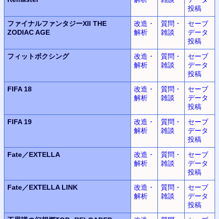
投稿
ファイナルファンタジーXII THE
改造・
質問・
セーブ
ZODIAC AGE
解析
雑談
データ
投稿
フィットボクシング
改造・
質問・
セーブ
解析
雑談
データ
投稿
FIFA 18
改造・
質問・
セーブ
解析
雑談
データ
投稿
FIFA 19
改造・
質問・
セーブ
解析
雑談
データ
投稿
Fate／EXTELLA
改造・
質問・
セーブ
解析
雑談
データ
投稿
Fate／EXTELLA LINK
改造・
質問・
セーブ
解析
雑談
データ
投稿