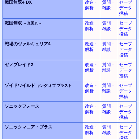
戦国無双4 DX
改造・
質問・
セーブ
解析
雑談
データ
投稿
戦国無双
改造・
質問・
セーブ
～真田丸～
解析
雑談
データ
投稿
戦場のヴァルキュリア4
改造・
質問・
セーブ
解析
雑談
データ
投稿
ゼノブレイド2
改造・
質問・
セーブ
解析
雑談
データ
投稿
ゾイドワイルド
改造・
質問・
セーブ
キング オブ ブラスト
解析
雑談
データ
投稿
ソニックフォース
改造・
質問・
セーブ
解析
雑談
データ
投稿
ソニックマニア・プラス
改造・
質問・
セーブ
解析
雑談
データ
投稿