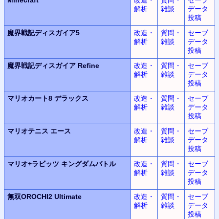
解析
雑談
データ
投稿
魔界戦記ディスガイア5
改造・
質問・
セーブ
解析
雑談
データ
投稿
魔界戦記ディスガイア Refine
改造・
質問・
セーブ
解析
雑談
データ
投稿
マリオカート8 デラックス
改造・
質問・
セーブ
解析
雑談
データ
投稿
マリオテニス エース
改造・
質問・
セーブ
解析
雑談
データ
投稿
マリオ+ラビッツ キングダムバトル
改造・
質問・
セーブ
解析
雑談
データ
投稿
無双OROCHI2 Ultimate
改造・
質問・
セーブ
解析
雑談
データ
投稿