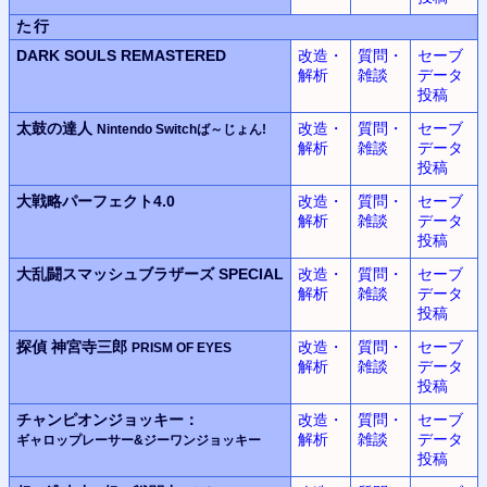
た行
DARK SOULS REMASTERED
改造・
質問・
セーブ
解析
雑談
データ
投稿
太鼓の達人
改造・
質問・
セーブ
Nintendo Switchば～じょん!
解析
雑談
データ
投稿
大戦略パーフェクト4.0
改造・
質問・
セーブ
解析
雑談
データ
投稿
大乱闘スマッシュブラザーズ SPECIAL
改造・
質問・
セーブ
解析
雑談
データ
投稿
探偵 神宮寺三郎
改造・
質問・
セーブ
PRISM OF EYES
解析
雑談
データ
投稿
チャンピオンジョッキー：
改造・
質問・
セーブ
解析
雑談
データ
ギャロップレーサー&ジーワンジョッキー
投稿