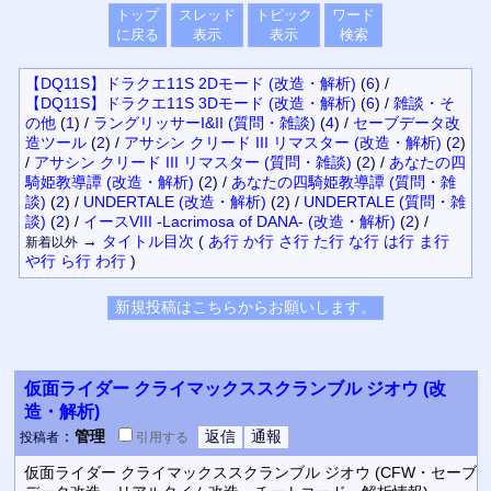
トップ
スレッド
トピック
ワード
に戻る
表示
表示
検索
【DQ11S】ドラクエ11S 2Dモード (改造・解析)
(
6
)
/
【DQ11S】ドラクエ11S 3Dモード (改造・解析)
(
6
)
/
雑談・そ
の他
(
1
)
/
ラングリッサーI&II (質問・雑談)
(
4
)
/
セーブデータ改
造ツール
(
2
)
/
アサシン クリード III リマスター (改造・解析)
(
2
)
/
アサシン クリード III リマスター (質問・雑談)
(
2
)
/
あなたの四
騎姫教導譚 (改造・解析)
(
2
)
/
あなたの四騎姫教導譚 (質問・雑
談)
(
2
)
/
UNDERTALE (改造・解析)
(
2
)
/
UNDERTALE (質問・雑
談)
(
2
)
/
イースVIII -Lacrimosa of DANA- (改造・解析)
(
2
)
/
→
タイトル
目次
(
あ行
か行
さ行
た行
な行
は行
ま行
新着以外
や行
ら行
わ行
)
仮面ライダー クライマックススクランブル ジオウ (改
造・解析)
：
管理
投稿者
引用
する
仮面ライダー クライマックススクランブル ジオウ (CFW・セーブ