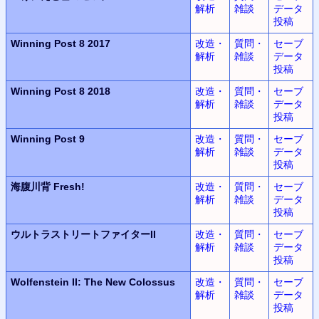
解析
雑談
データ
投稿
Winning Post 8 2017
改造・
質問・
セーブ
解析
雑談
データ
投稿
Winning Post 8 2018
改造・
質問・
セーブ
解析
雑談
データ
投稿
Winning Post 9
改造・
質問・
セーブ
解析
雑談
データ
投稿
海腹川背 Fresh!
改造・
質問・
セーブ
解析
雑談
データ
投稿
ウルトラ
ストリートファイターII
改造・
質問・
セーブ
解析
雑談
データ
投稿
Wolfenstein II:
The New Colossus
改造・
質問・
セーブ
解析
雑談
データ
投稿