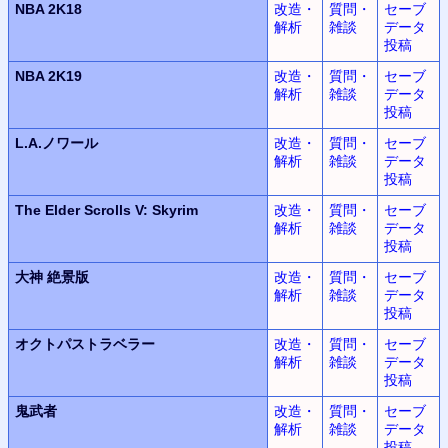
NBA 2K18
改造・
質問・
セーブ
解析
雑談
データ
投稿
NBA 2K19
改造・
質問・
セーブ
解析
雑談
データ
投稿
L.A.
ノワール
改造・
質問・
セーブ
解析
雑談
データ
投稿
The Elder Scrolls V: Skyrim
改造・
質問・
セーブ
解析
雑談
データ
投稿
大神
絶景版
改造・
質問・
セーブ
解析
雑談
データ
投稿
オクトパストラベラー
改造・
質問・
セーブ
解析
雑談
データ
投稿
鬼武者
改造・
質問・
セーブ
解析
雑談
データ
投稿