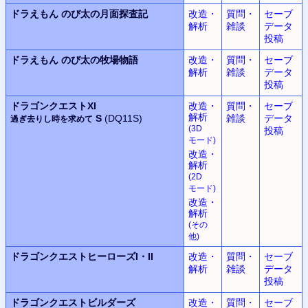
ドラえもん
のび太の月面探査記
改造・
質問・
セーブ
解析
雑談
データ
投稿
ドラえもん
のび太の牧場物語
改造・
質問・
セーブ
解析
雑談
データ
投稿
ドラゴンクエストXI
改造・
質問・
セーブ
解析
S
(DQ11S)
雑談
データ
過ぎ去りし時を求めて
(3D
投稿
モード
)
改造・
解析
(2D
モード
)
改造・
解析
(
その
他
)
ドラゴンクエストヒーローズ
I・II
改造・
質問・
セーブ
解析
雑談
データ
投稿
ドラゴンクエストビルダーズ
改造・
質問・
セーブ