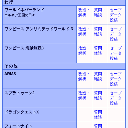
わ行
ワールドネバーランド
改造・
質問・
セーブ
解析
雑談
データ
エルネア王国の日々
投稿
ワンピース
アンリミテッドワールド
R
改造・
質問・
セーブ
解析
雑談
データ
投稿
ワンピース
海賊無双3
改造・
質問・
セーブ
解析
雑談
データ
投稿
その他
ARMS
改造・
質問・
セーブ
解析
雑談
データ
投稿
スプラトゥーン2
改造・
質問・
セーブ
解析
雑談
データ
投稿
ドラゴンクエストX
質問・
雑談
フォートナイト
質問・