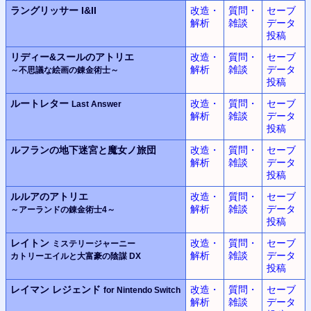
ラングリッサー
I&II
改造・
質問・
セーブ
解析
雑談
データ
投稿
リディー&スールのアトリエ
改造・
質問・
セーブ
解析
雑談
データ
～不思議な絵画の錬金術士～
投稿
ルートレター
改造・
質問・
セーブ
Last Answer
解析
雑談
データ
投稿
ルフランの地下迷宮と魔女ノ旅団
改造・
質問・
セーブ
解析
雑談
データ
投稿
ルルアのアトリエ
改造・
質問・
セーブ
解析
雑談
データ
～アーランドの錬金術士4～
投稿
レイトン
改造・
質問・
セーブ
ミステリージャーニー
解析
雑談
データ
カトリーエイルと大富豪の陰謀 DX
投稿
レイマン レジェンド
改造・
質問・
セーブ
for Nintendo Switch
解析
雑談
データ