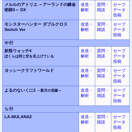
メルルのアトリエ ～アーランドの錬金
改造・
質問・
セーブ
術師3～ DX
解析
雑談
データ
投稿
モンスターハンター ダブルクロス
改造・
質問・
セーブ
Switch Ver
解析
雑談
データ
投稿
や行
妖怪ウォッチ4
改造・
質問・
セーブ
解析
雑談
データ
ぼくらは同じ空を見上げている
投稿
ヨッシークラフトワールド
改造・
質問・
セーブ
解析
雑談
データ
投稿
よるのないくに2
改造・
質問・
セーブ
～新月の花嫁～
解析
雑談
データ
投稿
ら行
LA-MULANA2
改造・
質問・
セーブ
解析
雑談
データ
投稿