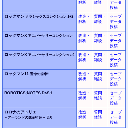
解析
雑談
データ
投稿
ロックマン
改造・
質問・
セーブ
クラシックスコレクション 1+2
解析
雑談
データ
投稿
ロックマンX
改造・
質問・
セーブ
アニバーサリーコレクション
解析
雑談
データ
投稿
ロックマンX
改造・
質問・
セーブ
アニバーサリーコレクション2
解析
雑談
データ
投稿
ロックマン11
改造・
質問・
セーブ
運命の歯車!!
解析
雑談
データ
投稿
ROBOTICS;NOTES DaSH
改造・
質問・
セーブ
解析
雑談
データ
投稿
ロロナのアトリエ
改造・
質問・
セーブ
DX
解析
雑談
データ
～アーランドの錬金術師～
投稿