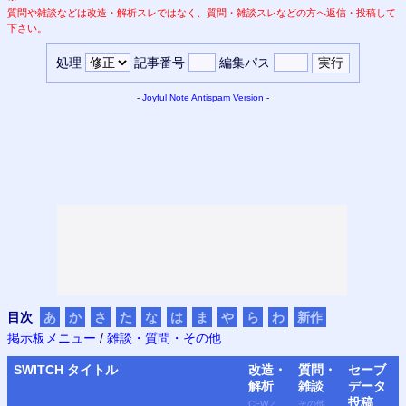
質問や雑談などは改造・解析スレではなく、質問・雑談スレなどの方へ返信・投稿して
下さい。
処理
記事番号
編集パス
-
Joyful Note
Antispam Version
-
目次
あ
か
さ
た
な
は
ま
や
ら
わ
新作
掲示板メニュー
/
雑談・質問・その他
SWITCH
タイトル
改造・
質問・
セーブ
解析
雑談
データ
投稿
CFW
／
その他