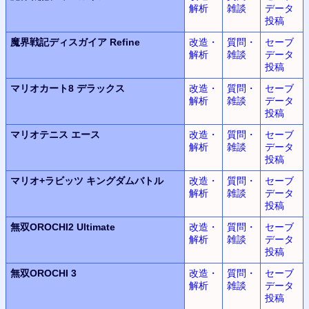
解析
雑談
データ
投稿
魔界戦記ディスガイア Refine
改造・
質問・
セーブ
解析
雑談
データ
投稿
マリオカート8 デラックス
改造・
質問・
セーブ
解析
雑談
データ
投稿
マリオテニス エース
改造・
質問・
セーブ
解析
雑談
データ
投稿
マリオ+ラビッツ キングダムバトル
改造・
質問・
セーブ
解析
雑談
データ
投稿
無双OROCHI2 Ultimate
改造・
質問・
セーブ
解析
雑談
データ
投稿
無双OROCHI 3
改造・
質問・
セーブ
解析
雑談
データ
投稿