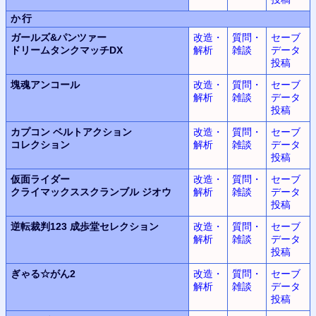
か行
ガールズ&パンツァー
改造・
質問・
セーブ
ドリームタンクマッチDX
解析
雑談
データ
投稿
塊魂
アンコール
改造・
質問・
セーブ
解析
雑談
データ
投稿
カプコン ベルトアクション
改造・
質問・
セーブ
コレクション
解析
雑談
データ
投稿
仮面ライダー
改造・
質問・
セーブ
クライマックススクランブル
ジオウ
解析
雑談
データ
投稿
逆転裁判123
成歩堂セレクション
改造・
質問・
セーブ
解析
雑談
データ
投稿
ぎゃる☆がん2
改造・
質問・
セーブ
解析
雑談
データ
投稿