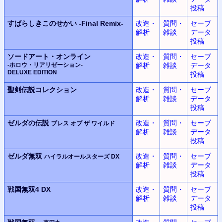
投稿
すばらしきこのせかい
-Final Remix-
改造・
質問・
セーブ
解析
雑談
データ
投稿
ソードアート・オンライン
改造・
質問・
セーブ
-ホロウ・リアリゼーション-
解析
雑談
データ
DELUXE EDITION
投稿
聖剣伝説コレクション
改造・
質問・
セーブ
解析
雑談
データ
投稿
ゼルダの伝説
改造・
質問・
セーブ
ブレス オブ ザ ワイルド
解析
雑談
データ
投稿
ゼルダ無双
改造・
質問・
セーブ
ハイラルオールスターズ DX
解析
雑談
データ
投稿
戦国無双4 DX
改造・
質問・
セーブ
解析
雑談
データ
投稿