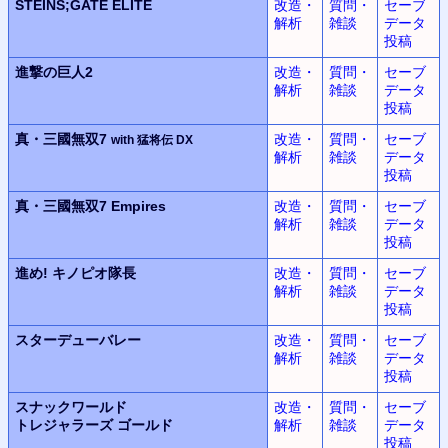
STEINS;GATE ELITE
改造・
質問・
セーブ
解析
雑談
データ
投稿
進撃の巨人2
改造・
質問・
セーブ
解析
雑談
データ
投稿
真・三國無双7
改造・
質問・
セーブ
with 猛将伝 DX
解析
雑談
データ
投稿
真・三國無双7 Empires
改造・
質問・
セーブ
解析
雑談
データ
投稿
進め! キノピオ隊長
改造・
質問・
セーブ
解析
雑談
データ
投稿
スターデューバレー
改造・
質問・
セーブ
解析
雑談
データ
投稿
スナックワールド
改造・
質問・
セーブ
トレジャラーズ ゴールド
解析
雑談
データ
投稿