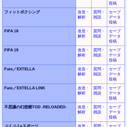
投稿
フィットボクシング
改造・
質問・
セーブ
解析
雑談
データ
投稿
FIFA 18
改造・
質問・
セーブ
解析
雑談
データ
投稿
FIFA 19
改造・
質問・
セーブ
解析
雑談
データ
投稿
Fate／EXTELLA
改造・
質問・
セーブ
解析
雑談
データ
投稿
Fate／EXTELLA LINK
改造・
質問・
セーブ
解析
雑談
データ
投稿
不思議の幻想郷TOD -RELOADED-
改造・
質問・
セーブ
解析
雑談
データ
投稿
ぷよぷよeスポーツ
改造・
質問・
セーブ