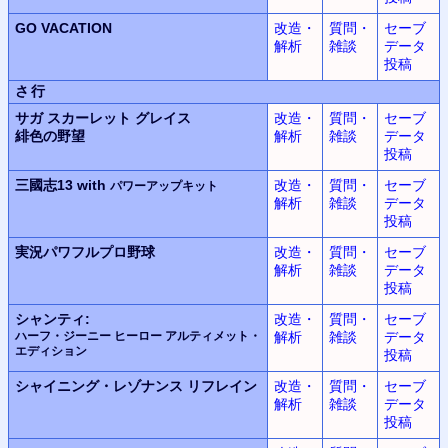
GO VACATION
改造・
質問・
セーブ
解析
雑談
データ
投稿
さ行
サガ スカーレット グレイス
改造・
質問・
セーブ
緋色の野望
解析
雑談
データ
投稿
三國志13 with
改造・
質問・
セーブ
パワーアップキット
解析
雑談
データ
投稿
実況パワフルプロ野球
改造・
質問・
セーブ
解析
雑談
データ
投稿
シャンティ:
改造・
質問・
セーブ
ハーフ・ジーニー ヒーロー アルティメット・
解析
雑談
データ
エディション
投稿
シャイニング・レゾナンス
リフレイン
改造・
質問・
セーブ
解析
雑談
データ
投稿