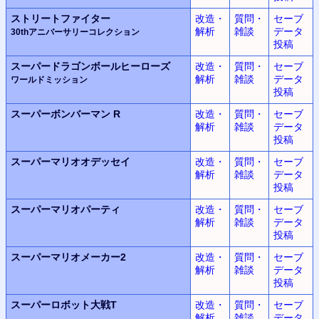
ストリートファイター
改造・
質問・
セーブ
解析
雑談
データ
30thアニバーサリーコレクション
投稿
スーパードラゴンボールヒーローズ
改造・
質問・
セーブ
解析
雑談
データ
ワールドミッション
投稿
スーパーボンバーマン R
改造・
質問・
セーブ
解析
雑談
データ
投稿
スーパーマリオオデッセイ
改造・
質問・
セーブ
解析
雑談
データ
投稿
スーパーマリオパーティ
改造・
質問・
セーブ
解析
雑談
データ
投稿
スーパーマリオメーカー2
改造・
質問・
セーブ
解析
雑談
データ
投稿
スーパーロボット大戦T
改造・
質問・
セーブ
解析
雑談
データ