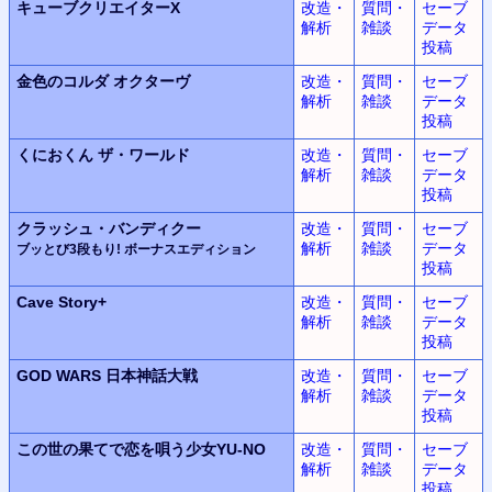
キューブクリエイターX
改造・
質問・
セーブ
解析
雑談
データ
投稿
金色のコルダ
オクターヴ
改造・
質問・
セーブ
解析
雑談
データ
投稿
くにおくん
ザ・ワールド
改造・
質問・
セーブ
解析
雑談
データ
投稿
クラッシュ・バンディクー
改造・
質問・
セーブ
解析
雑談
データ
ブッとび3段もり! ボーナスエディション
投稿
Cave Story+
改造・
質問・
セーブ
解析
雑談
データ
投稿
GOD WARS
日本神話大戦
改造・
質問・
セーブ
解析
雑談
データ
投稿
この世の果てで恋を唄う少女YU-NO
改造・
質問・
セーブ
解析
雑談
データ
投稿