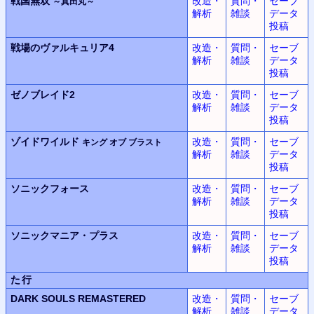
戦国無双
改造・
質問・
セーブ
～真田丸～
解析
雑談
データ
投稿
戦場のヴァルキュリア4
改造・
質問・
セーブ
解析
雑談
データ
投稿
ゼノブレイド2
改造・
質問・
セーブ
解析
雑談
データ
投稿
ゾイドワイルド
改造・
質問・
セーブ
キング オブ ブラスト
解析
雑談
データ
投稿
ソニックフォース
改造・
質問・
セーブ
解析
雑談
データ
投稿
ソニックマニア・プラス
改造・
質問・
セーブ
解析
雑談
データ
投稿
た行
DARK SOULS REMASTERED
改造・
質問・
セーブ
解析
雑談
データ