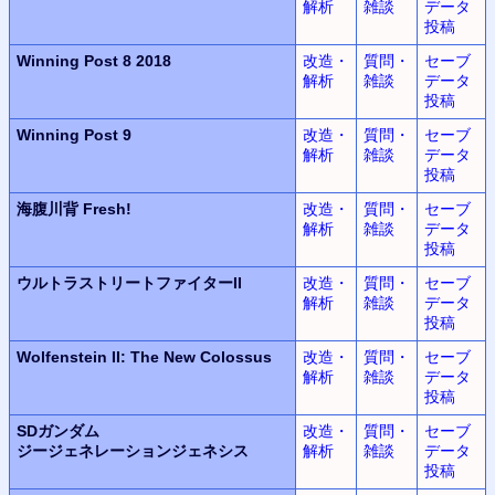
解析
雑談
データ
投稿
Winning Post 8 2018
改造・
質問・
セーブ
解析
雑談
データ
投稿
Winning Post 9
改造・
質問・
セーブ
解析
雑談
データ
投稿
海腹川背 Fresh!
改造・
質問・
セーブ
解析
雑談
データ
投稿
ウルトラ
ストリートファイターII
改造・
質問・
セーブ
解析
雑談
データ
投稿
Wolfenstein II:
The New Colossus
改造・
質問・
セーブ
解析
雑談
データ
投稿
SDガンダム
改造・
質問・
セーブ
ジージェネレーションジェネシス
解析
雑談
データ
投稿