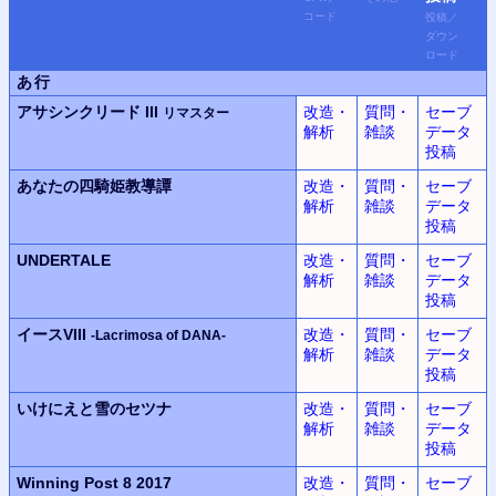
コード
投稿
／
ダウン
ロード
あ行
アサシンクリード III
改造・
質問・
セーブ
リマスター
解析
雑談
データ
投稿
あなたの四騎姫教導譚
改造・
質問・
セーブ
解析
雑談
データ
投稿
UNDERTALE
改造・
質問・
セーブ
解析
雑談
データ
投稿
イースVIII
改造・
質問・
セーブ
-Lacrimosa of DANA-
解析
雑談
データ
投稿
いけにえと雪のセツナ
改造・
質問・
セーブ
解析
雑談
データ
投稿
Winning Post 8 2017
改造・
質問・
セーブ