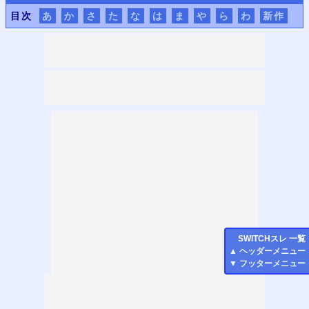
目次
あ
か
さ
た
な
は
ま
や
ら
わ
新作
SWITCH
スレ 一覧
▲
ヘッダーメニュー
▼
フッターメニュー