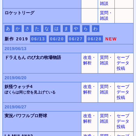
雑談
ロケットリーグ
質問・
雑談
あ
か
さ
た
な
は
ま
や
ら
わ
新作 2019
06/13
06/20
06/27
06/28
NEW
2019/06/13
ドラえもん
のび太の牧場物語
改造・
質問・
セーブ
解析
雑談
データ
投稿
2019/06/20
妖怪ウォッチ4
改造・
質問・
セーブ
解析
雑談
データ
ぼくらは同じ空を見上げている
投稿
2019/06/27
実況パワフルプロ野球
改造・
質問・
セーブ
解析
雑談
データ
投稿
LA-MULANA2
改造・
質問・
セーブ