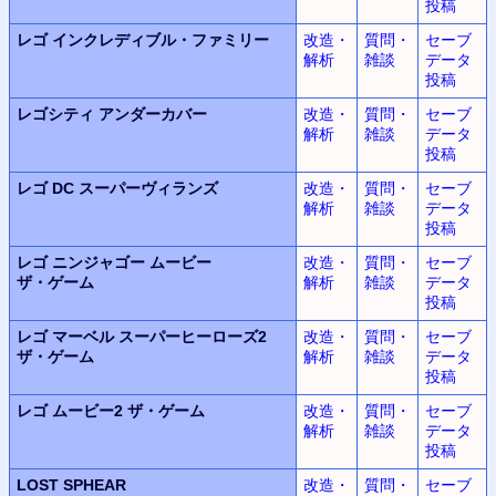
投稿
レゴ
インクレディブル・ファミリー
改造・
質問・
セーブ
解析
雑談
データ
投稿
レゴシティ
アンダーカバー
改造・
質問・
セーブ
解析
雑談
データ
投稿
レゴ DC
スーパーヴィランズ
改造・
質問・
セーブ
解析
雑談
データ
投稿
レゴ ニンジャゴー
ムービー
改造・
質問・
セーブ
ザ・ゲーム
解析
雑談
データ
投稿
レゴ マーベル
スーパーヒーローズ2
改造・
質問・
セーブ
ザ・ゲーム
解析
雑談
データ
投稿
レゴ ムービー2
ザ・ゲーム
改造・
質問・
セーブ
解析
雑談
データ
投稿
LOST SPHEAR
改造・
質問・
セーブ