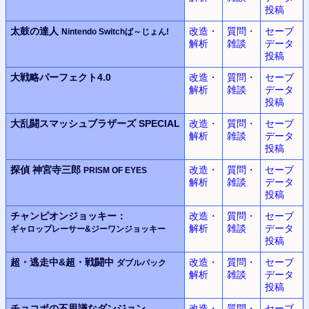
投稿
太鼓の達人
改造・
質問・
セーブ
Nintendo Switchば～じょん!
解析
雑談
データ
投稿
大戦略パーフェクト4.0
改造・
質問・
セーブ
解析
雑談
データ
投稿
大乱闘スマッシュブラザーズ SPECIAL
改造・
質問・
セーブ
解析
雑談
データ
投稿
探偵 神宮寺三郎
改造・
質問・
セーブ
PRISM OF EYES
解析
雑談
データ
投稿
チャンピオンジョッキー：
改造・
質問・
セーブ
解析
雑談
データ
ギャロップレーサー&ジーワンジョッキー
投稿
超・逃走中&超・戦闘中
改造・
質問・
セーブ
ダブルパック
解析
雑談
データ
投稿
チョコボの不思議なダンジョン
改造・
質問・
セーブ