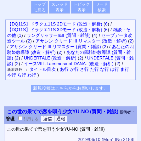
トップ
スレッド
トピック
ワード
に戻る
表示
表示
検索
【DQ11S】ドラクエ11S 2Dモード (改造・解析)
(
6
)
/
【DQ11S】ドラクエ11S 3Dモード (改造・解析)
(
6
)
/
雑談・そ
の他
(
1
)
/
ラングリッサーI&II (質問・雑談)
(
4
)
/
セーブデータ改
造ツール
(
2
)
/
アサシン クリード III リマスター (改造・解析)
(
2
)
/
アサシン クリード III リマスター (質問・雑談)
(
2
)
/
あなたの四
騎姫教導譚 (改造・解析)
(
2
)
/
あなたの四騎姫教導譚 (質問・雑
談)
(
2
)
/
UNDERTALE (改造・解析)
(
2
)
/
UNDERTALE (質問・雑
談)
(
2
)
/
イースVIII -Lacrimosa of DANA- (改造・解析)
(
2
)
/
→
タイトル
目次
(
あ行
か行
さ行
た行
な行
は行
ま行
新着以外
や行
ら行
わ行
)
この世の果てで恋を唄う少女YU-NO (質問・雑談)
：
投稿者
管理
引用
する
この世の果てで恋を唄う少女YU-NO (質問・雑談)
2019/06/10 (Mon)
[No.2188]