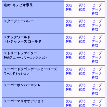
進め! キノピオ隊長
改造・
質問・
セーブ
解析
雑談
データ
投稿
スターデューバレー
改造・
質問・
セーブ
解析
雑談
データ
投稿
スナックワールド
改造・
質問・
セーブ
トレジャラーズ ゴールド
解析
雑談
データ
投稿
ストリートファイター
改造・
質問・
セーブ
解析
雑談
データ
30thアニバーサリーコレクション
投稿
スーパードラゴンボールヒーローズ
改造・
質問・
セーブ
解析
雑談
データ
ワールドミッション
投稿
スーパーボンバーマン R
改造・
質問・
セーブ
解析
雑談
データ
投稿
スーパーマリオオデッセイ
改造・
質問・
セーブ
解析
雑談
データ