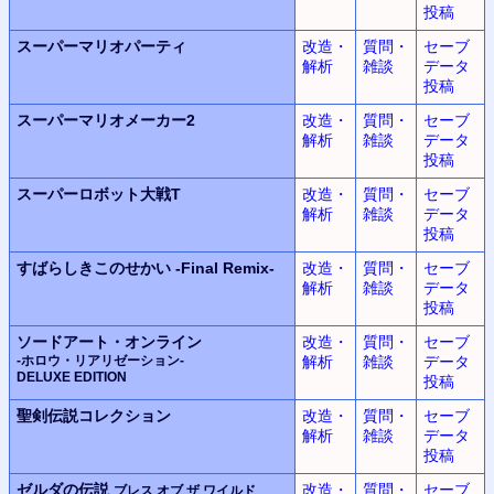
投稿
スーパーマリオパーティ
改造・
質問・
セーブ
解析
雑談
データ
投稿
スーパーマリオメーカー2
改造・
質問・
セーブ
解析
雑談
データ
投稿
スーパーロボット大戦T
改造・
質問・
セーブ
解析
雑談
データ
投稿
すばらしきこのせかい
-Final Remix-
改造・
質問・
セーブ
解析
雑談
データ
投稿
ソードアート・オンライン
改造・
質問・
セーブ
-ホロウ・リアリゼーション-
解析
雑談
データ
DELUXE EDITION
投稿
聖剣伝説コレクション
改造・
質問・
セーブ
解析
雑談
データ
投稿
ゼルダの伝説
改造・
質問・
セーブ
ブレス オブ ザ ワイルド