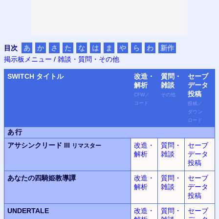
目次
あ
か
さ
た
な
は
ま
や
ら
わ
新作
掲示板メニュー
/
雑談・質問・その他
SWITCH
タイトル
改造・
質問・
セーブ
解析
雑談
データ
投稿
CFW
／
その他
コード
投稿
／
ダウン
ロード
あ行
アサシンクリード III
改造・
質問・
セーブ
リマスター
解析
雑談
データ
投稿
あなたの四騎姫教導譚
改造・
質問・
セーブ
解析
雑談
データ
投稿
UNDERTALE
改造・
質問・
セーブ