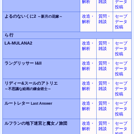
解析
雑談
データ
投稿
よるのないくに2
改造・
質問・
セーブ
～新月の花嫁～
解析
雑談
データ
投稿
ら行
LA-MULANA2
改造・
質問・
セーブ
解析
雑談
データ
投稿
ラングリッサー
I&II
改造・
質問・
セーブ
解析
雑談
データ
投稿
リディー&スールのアトリエ
改造・
質問・
セーブ
解析
雑談
データ
～不思議な絵画の錬金術士～
投稿
ルートレター
改造・
質問・
セーブ
Last Answer
解析
雑談
データ
投稿
ルフランの地下迷宮と魔女ノ旅団
改造・
質問・
セーブ
解析
雑談
データ
投稿