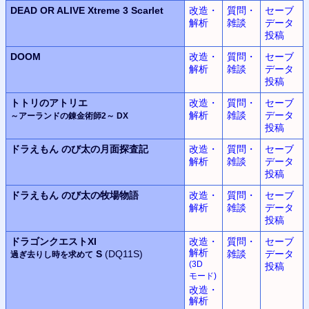
DEAD OR ALIVE Xtreme 3 Scarlet
改造・
質問・
セーブ
解析
雑談
データ
投稿
DOOM
改造・
質問・
セーブ
解析
雑談
データ
投稿
トトリのアトリエ
改造・
質問・
セーブ
解析
雑談
データ
～アーランドの錬金術師2～ DX
投稿
ドラえもん
のび太の月面探査記
改造・
質問・
セーブ
解析
雑談
データ
投稿
ドラえもん
のび太の牧場物語
改造・
質問・
セーブ
解析
雑談
データ
投稿
ドラゴンクエストXI
改造・
質問・
セーブ
解析
S
(DQ11S)
雑談
データ
過ぎ去りし時を求めて
(3D
投稿
モード
)
改造・
解析