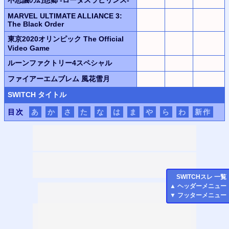
MARVEL ULTIMATE ALLIANCE 3:
The Black Order
東京2020オリンピック The Official
Video Game
ルーンファクトリー4スペシャル
ファイアーエムブレム 風花雪月
SWITCH
タイトル
目次
あ
か
さ
た
な
は
ま
や
ら
わ
新作
SWITCH
スレ 一覧
▲
ヘッダーメニュー
▼
フッターメニュー