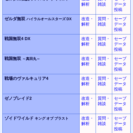
解析
雑談
データ
投稿
ゼルダ無双
改造・
質問・
セーブ
ハイラルオールスターズ DX
解析
雑談
データ
投稿
戦国無双4 DX
改造・
質問・
セーブ
解析
雑談
データ
投稿
戦国無双
改造・
質問・
セーブ
～真田丸～
解析
雑談
データ
投稿
戦場のヴァルキュリア4
改造・
質問・
セーブ
解析
雑談
データ
投稿
ゼノブレイド2
改造・
質問・
セーブ
解析
雑談
データ
投稿
ゾイドワイルド
改造・
質問・
セーブ
キング オブ ブラスト
解析
雑談
データ
投稿