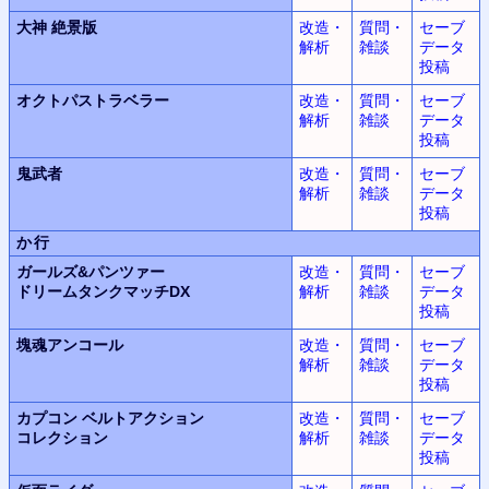
大神
絶景版
改造・
質問・
セーブ
解析
雑談
データ
投稿
オクトパストラベラー
改造・
質問・
セーブ
解析
雑談
データ
投稿
鬼武者
改造・
質問・
セーブ
解析
雑談
データ
投稿
か行
ガールズ&パンツァー
改造・
質問・
セーブ
ドリームタンクマッチDX
解析
雑談
データ
投稿
塊魂
アンコール
改造・
質問・
セーブ
解析
雑談
データ
投稿
カプコン ベルトアクション
改造・
質問・
セーブ
コレクション
解析
雑談
データ
投稿