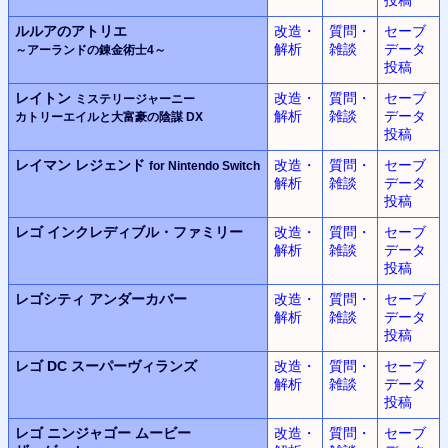
ルルアのアトリエ
改造・
質問・
セーブ
解析
雑談
データ
～アーランドの錬金術士4～
投稿
レイトン
改造・
質問・
セーブ
ミステリージャーニー
解析
雑談
データ
カトリーエイルと大富豪の陰謀 DX
投稿
レイマン レジェンド
改造・
質問・
セーブ
for Nintendo Switch
解析
雑談
データ
投稿
レゴ
インクレディブル・ファミリー
改造・
質問・
セーブ
解析
雑談
データ
投稿
レゴシティ
アンダーカバー
改造・
質問・
セーブ
解析
雑談
データ
投稿
レゴ DC
スーパーヴィランズ
改造・
質問・
セーブ
解析
雑談
データ
投稿
レゴ ニンジャゴー
ムービー
改造・
質問・
セーブ