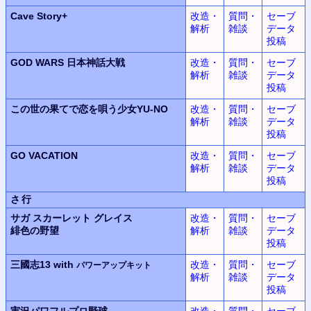
Cave Story+
改造・
質問・
セーブ
解析
雑談
データ
投稿
GOD WARS
日本神話大戦
改造・
質問・
セーブ
解析
雑談
データ
投稿
この世の果てで恋を唄う少女YU-NO
改造・
質問・
セーブ
解析
雑談
データ
投稿
GO VACATION
改造・
質問・
セーブ
解析
雑談
データ
投稿
さ行
サガ スカーレット グレイス
改造・
質問・
セーブ
緋色の野望
解析
雑談
データ
投稿
三國志13 with
改造・
質問・
セーブ
パワーアップキット
解析
雑談
データ
投稿
実況パワフルプロ野球
改造・
質問・
セーブ