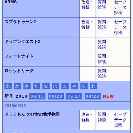
ARMS
改造・
質問・
セーブ
解析
雑談
データ
投稿
スプラトゥーン2
改造・
質問・
セーブ
解析
雑談
データ
投稿
ドラゴンクエストX
質問・
雑談
フォートナイト
質問・
雑談
ロケットリーグ
質問・
雑談
あ
か
さ
た
な
は
ま
や
ら
わ
新作 2019
06/13
06/20
06/27
06/28
NEW
2019/06/13
ドラえもん
のび太の牧場物語
改造・
質問・
セーブ
解析
雑談
データ
投稿