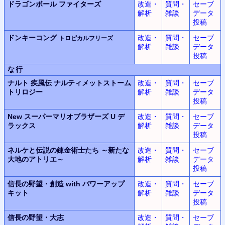
ドラゴンボール
ファイターズ
改造・
質問・
セーブ
解析
雑談
データ
投稿
ドンキーコング
改造・
質問・
セーブ
トロピカルフリーズ
解析
雑談
データ
投稿
な行
ナルト 疾風伝 ナルティメットストーム
改造・
質問・
セーブ
トリロジー
解析
雑談
データ
投稿
New スーパーマリオブラザーズ U デ
改造・
質問・
セーブ
ラックス
解析
雑談
データ
投稿
ネルケと伝説の錬金術士たち ～新たな
改造・
質問・
セーブ
大地のアトリエ～
解析
雑談
データ
投稿
信長の野望・創造 with パワーアップ
改造・
質問・
セーブ
キット
解析
雑談
データ
投稿
信長の野望・大志
改造・
質問・
セーブ