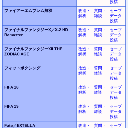
投稿
ファイアーエムブレム無双
改造・
質問・
セーブ
解析
雑談
データ
投稿
ファイナルファンタジーX／X-2 HD
改造・
質問・
セーブ
Remaster
解析
雑談
データ
投稿
ファイナルファンタジーXII THE
改造・
質問・
セーブ
ZODIAC AGE
解析
雑談
データ
投稿
フィットボクシング
改造・
質問・
セーブ
解析
雑談
データ
投稿
FIFA 18
改造・
質問・
セーブ
解析
雑談
データ
投稿
FIFA 19
改造・
質問・
セーブ
解析
雑談
データ
投稿
Fate／EXTELLA
改造・
質問・
セーブ