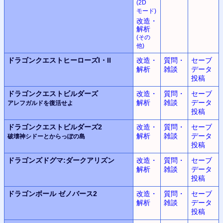
(2D
モード
)
改造・
解析
(
その
他
)
ドラゴンクエストヒーローズ
I・II
改造・
質問・
セーブ
解析
雑談
データ
投稿
ドラゴンクエストビルダーズ
改造・
質問・
セーブ
解析
雑談
データ
アレフガルドを復活せよ
投稿
ドラゴンクエストビルダーズ2
改造・
質問・
セーブ
解析
雑談
データ
破壊神シドーとからっぽの島
投稿
ドラゴンズドグマ:
ダークアリズン
改造・
質問・
セーブ
解析
雑談
データ
投稿
ドラゴンボール
ゼノバース2
改造・
質問・
セーブ
解析
雑談
データ
投稿