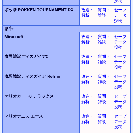
投稿
ポッ拳 POKKEN TOURNAMENT DX
改造・
質問・
セーブ
解析
雑談
データ
投稿
ま行
Minecraft
改造・
質問・
セーブ
解析
雑談
データ
投稿
魔界戦記ディスガイア5
改造・
質問・
セーブ
解析
雑談
データ
投稿
魔界戦記ディスガイア Refine
改造・
質問・
セーブ
解析
雑談
データ
投稿
マリオカート8 デラックス
改造・
質問・
セーブ
解析
雑談
データ
投稿
マリオテニス エース
改造・
質問・
セーブ
解析
雑談
データ
投稿