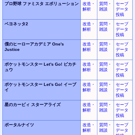
プロ野球 ファミスタ エボリューション
改造・
質問・
セーブ
解析
雑談
データ
投稿
ベヨネッタ2
改造・
質問・
セーブ
解析
雑談
データ
投稿
僕のヒーローアカデミア One's
改造・
質問・
セーブ
Justice
解析
雑談
データ
投稿
ポケットモンスター Let's Go! ピカチ
改造・
質問・
セーブ
ュウ
解析
雑談
データ
投稿
ポケットモンスター Let's Go! イーブ
改造・
質問・
セーブ
イ
解析
雑談
データ
投稿
星のカービィ スターアライズ
改造・
質問・
セーブ
解析
雑談
データ
投稿
ポータルナイツ
改造・
質問・
セーブ
解析
雑談
データ