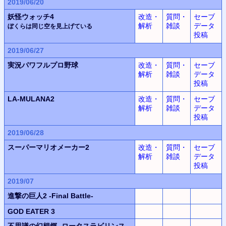
2019/06/20
妖怪ウォッチ4
改造・
質問・
セーブ
解析
雑談
データ
ぼくらは同じ空を見上げている
投稿
2019/06/27
実況パワフルプロ野球
改造・
質問・
セーブ
解析
雑談
データ
投稿
LA-MULANA2
改造・
質問・
セーブ
解析
雑談
データ
投稿
2019/06/28
スーパーマリオメーカー2
改造・
質問・
セーブ
解析
雑談
データ
投稿
2019/07
進撃の巨人2 -Final Battle-
GOD EATER 3
不思議の幻想郷 -ロータスラビリンス-