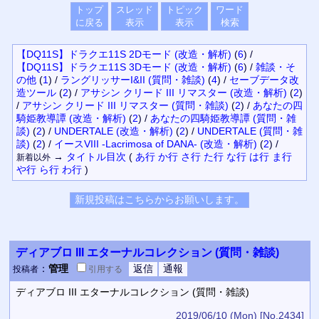
トップ
スレッド
トピック
ワード
に戻る
表示
表示
検索
【DQ11S】ドラクエ11S 2Dモード (改造・解析)
(
6
)
/
【DQ11S】ドラクエ11S 3Dモード (改造・解析)
(
6
)
/
雑談・そ
の他
(
1
)
/
ラングリッサーI&II (質問・雑談)
(
4
)
/
セーブデータ改
造ツール
(
2
)
/
アサシン クリード III リマスター (改造・解析)
(
2
)
/
アサシン クリード III リマスター (質問・雑談)
(
2
)
/
あなたの四
騎姫教導譚 (改造・解析)
(
2
)
/
あなたの四騎姫教導譚 (質問・雑
談)
(
2
)
/
UNDERTALE (改造・解析)
(
2
)
/
UNDERTALE (質問・雑
談)
(
2
)
/
イースVIII -Lacrimosa of DANA- (改造・解析)
(
2
)
/
→
タイトル
目次
(
あ行
か行
さ行
た行
な行
は行
ま行
新着以外
や行
ら行
わ行
)
ディアブロ III エターナルコレクション (質問・雑談)
：
管理
投稿者
引用
する
ディアブロ III エターナルコレクション (質問・雑談)
2019/06/10 (Mon)
[No.2434]