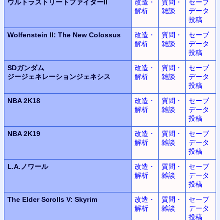
ウルトラ
ストリートファイターII
改造・
質問・
セーブ
解析
雑談
データ
投稿
Wolfenstein II:
The New Colossus
改造・
質問・
セーブ
解析
雑談
データ
投稿
SDガンダム
改造・
質問・
セーブ
ジージェネレーションジェネシス
解析
雑談
データ
投稿
NBA 2K18
改造・
質問・
セーブ
解析
雑談
データ
投稿
NBA 2K19
改造・
質問・
セーブ
解析
雑談
データ
投稿
L.A.
ノワール
改造・
質問・
セーブ
解析
雑談
データ
投稿
The Elder Scrolls V: Skyrim
改造・
質問・
セーブ
解析
雑談
データ
投稿