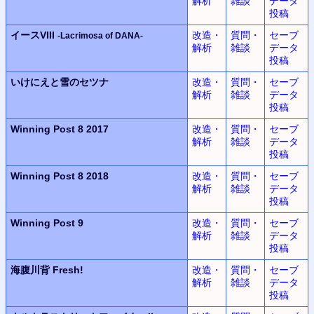
解析
雑談
データ
投稿
イースVIII
改造・
質問・
セーブ
-Lacrimosa of DANA-
解析
雑談
データ
投稿
いけにえと雪のセツナ
改造・
質問・
セーブ
解析
雑談
データ
投稿
Winning Post 8 2017
改造・
質問・
セーブ
解析
雑談
データ
投稿
Winning Post 8 2018
改造・
質問・
セーブ
解析
雑談
データ
投稿
Winning Post 9
改造・
質問・
セーブ
解析
雑談
データ
投稿
海腹川背 Fresh!
改造・
質問・
セーブ
解析
雑談
データ
投稿