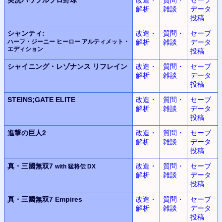
解析
雑談
データ
投稿
シャンティ:
改造・
質問・
セーブ
ハーフ・ジーニー ヒーロー アルティメット・
解析
雑談
データ
エディション
投稿
シャイニング・レゾナンス
リフレイン
改造・
質問・
セーブ
解析
雑談
データ
投稿
STEINS;GATE ELITE
改造・
質問・
セーブ
解析
雑談
データ
投稿
進撃の巨人2
改造・
質問・
セーブ
解析
雑談
データ
投稿
真・三國無双7
改造・
質問・
セーブ
with 猛将伝 DX
解析
雑談
データ
投稿
真・三國無双7 Empires
改造・
質問・
セーブ
解析
雑談
データ
投稿