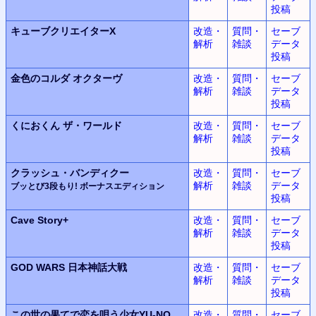
投稿
キューブクリエイターX
改造・
質問・
セーブ
解析
雑談
データ
投稿
金色のコルダ
オクターヴ
改造・
質問・
セーブ
解析
雑談
データ
投稿
くにおくん
ザ・ワールド
改造・
質問・
セーブ
解析
雑談
データ
投稿
クラッシュ・バンディクー
改造・
質問・
セーブ
解析
雑談
データ
ブッとび3段もり! ボーナスエディション
投稿
Cave Story+
改造・
質問・
セーブ
解析
雑談
データ
投稿
GOD WARS
日本神話大戦
改造・
質問・
セーブ
解析
雑談
データ
投稿
この世の果てで恋を唄う少女YU-NO
改造・
質問・
セーブ