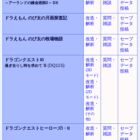
解析
雑談
データ
～アーランドの錬金術師2～ DX
投稿
ドラえもん
のび太の月面探査記
改造・
質問・
セーブ
解析
雑談
データ
投稿
ドラえもん
のび太の牧場物語
改造・
質問・
セーブ
解析
雑談
データ
投稿
ドラゴンクエストXI
改造・
質問・
セーブ
解析
S
(DQ11S)
雑談
データ
過ぎ去りし時を求めて
(3D
投稿
モード
)
改造・
解析
(2D
モード
)
改造・
解析
(
その
他
)
ドラゴンクエストヒーローズ
I・II
改造・
質問・
セーブ
解析
雑談
データ
投稿