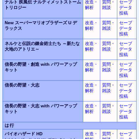
ナルト 疾風伝 ナルティメットストーム
改造・
質問・
セーブ
トリロジー
解析
雑談
データ
投稿
New スーパーマリオブラザーズ U デ
改造・
質問・
セーブ
ラックス
解析
雑談
データ
投稿
ネルケと伝説の錬金術士たち ～新たな
改造・
質問・
セーブ
大地のアトリエ～
解析
雑談
データ
投稿
信長の野望・創造 with パワーアップ
改造・
質問・
セーブ
キット
解析
雑談
データ
投稿
信長の野望・大志
改造・
質問・
セーブ
解析
雑談
データ
投稿
信長の野望・大志 with パワーアップ
改造・
質問・
セーブ
キット
解析
雑談
データ
投稿
は行
バイオハザード HD
改造・
質問・
セーブ