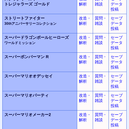
トレジャラーズ ゴールド
解析
雑談
データ
投稿
ストリートファイター
改造・
質問・
セーブ
解析
雑談
データ
30thアニバーサリーコレクション
投稿
スーパードラゴンボールヒーローズ
改造・
質問・
セーブ
解析
雑談
データ
ワールドミッション
投稿
スーパーボンバーマン R
改造・
質問・
セーブ
解析
雑談
データ
投稿
スーパーマリオオデッセイ
改造・
質問・
セーブ
解析
雑談
データ
投稿
スーパーマリオパーティ
改造・
質問・
セーブ
解析
雑談
データ
投稿
スーパーマリオメーカー2
改造・
質問・
セーブ
解析
雑談
データ
投稿