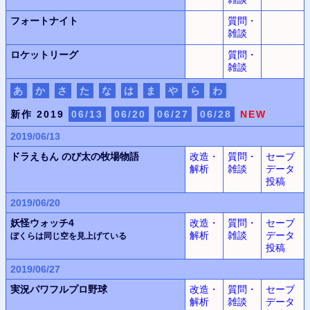
フォートナイト
質問・
雑談
ロケットリーグ
質問・
雑談
あ
か
さ
た
な
は
ま
や
ら
わ
新作 2019
06/13
06/20
06/27
06/28
NEW
2019/06/13
ドラえもん
のび太の牧場物語
改造・
質問・
セーブ
解析
雑談
データ
投稿
2019/06/20
妖怪ウォッチ4
改造・
質問・
セーブ
解析
雑談
データ
ぼくらは同じ空を見上げている
投稿
2019/06/27
実況パワフルプロ野球
改造・
質問・
セーブ
解析
雑談
データ