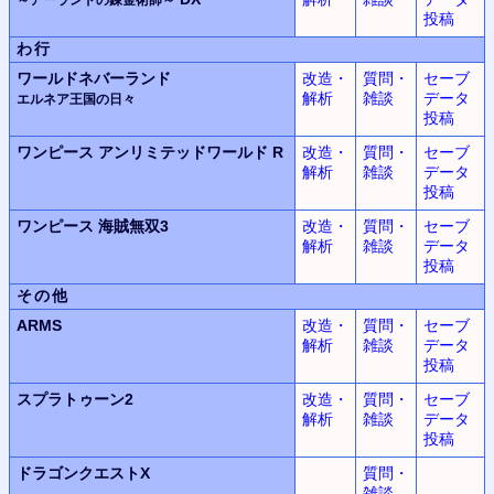
投稿
わ行
ワールドネバーランド
改造・
質問・
セーブ
解析
雑談
データ
エルネア王国の日々
投稿
ワンピース
アンリミテッドワールド
R
改造・
質問・
セーブ
解析
雑談
データ
投稿
ワンピース
海賊無双3
改造・
質問・
セーブ
解析
雑談
データ
投稿
その他
ARMS
改造・
質問・
セーブ
解析
雑談
データ
投稿
スプラトゥーン2
改造・
質問・
セーブ
解析
雑談
データ
投稿
ドラゴンクエストX
質問・
雑談