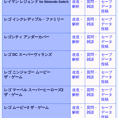
レイマン レジェンド
改造・
質問・
セーブ
for Nintendo Switch
解析
雑談
データ
投稿
レゴ
インクレディブル・ファミリー
改造・
質問・
セーブ
解析
雑談
データ
投稿
レゴシティ
アンダーカバー
改造・
質問・
セーブ
解析
雑談
データ
投稿
レゴ DC
スーパーヴィランズ
改造・
質問・
セーブ
解析
雑談
データ
投稿
レゴ ニンジャゴー
ムービー
改造・
質問・
セーブ
ザ・ゲーム
解析
雑談
データ
投稿
レゴ マーベル
スーパーヒーローズ2
改造・
質問・
セーブ
ザ・ゲーム
解析
雑談
データ
投稿
レゴ ムービー2
ザ・ゲーム
改造・
質問・
セーブ
解析
雑談
データ
投稿