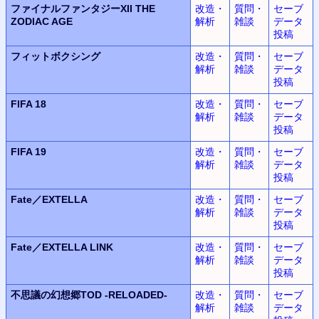
ファイナルファンタジーXII THE
改造・
質問・
セーブ
ZODIAC AGE
解析
雑談
データ
投稿
フィットボクシング
改造・
質問・
セーブ
解析
雑談
データ
投稿
FIFA 18
改造・
質問・
セーブ
解析
雑談
データ
投稿
FIFA 19
改造・
質問・
セーブ
解析
雑談
データ
投稿
Fate／EXTELLA
改造・
質問・
セーブ
解析
雑談
データ
投稿
Fate／EXTELLA LINK
改造・
質問・
セーブ
解析
雑談
データ
投稿
不思議の幻想郷TOD -RELOADED-
改造・
質問・
セーブ
解析
雑談
データ