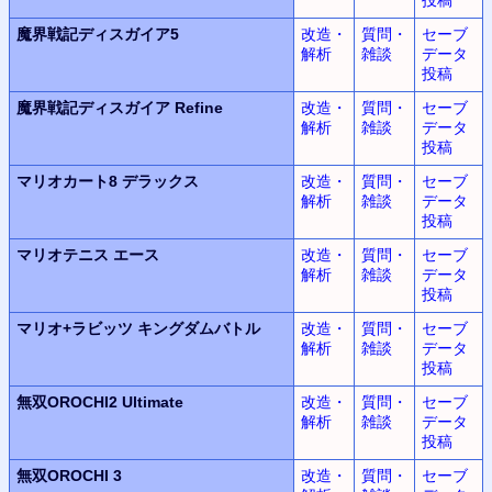
魔界戦記ディスガイア5
改造・
質問・
セーブ
解析
雑談
データ
投稿
魔界戦記ディスガイア Refine
改造・
質問・
セーブ
解析
雑談
データ
投稿
マリオカート8 デラックス
改造・
質問・
セーブ
解析
雑談
データ
投稿
マリオテニス エース
改造・
質問・
セーブ
解析
雑談
データ
投稿
マリオ+ラビッツ キングダムバトル
改造・
質問・
セーブ
解析
雑談
データ
投稿
無双OROCHI2 Ultimate
改造・
質問・
セーブ
解析
雑談
データ
投稿
無双OROCHI 3
改造・
質問・
セーブ