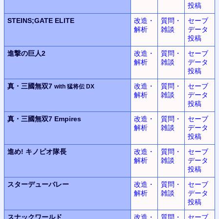
投稿
STEINS;GATE ELITE
改造・
質問・
セーブ
解析
雑談
データ
投稿
進撃の巨人2
改造・
質問・
セーブ
解析
雑談
データ
投稿
真・三國無双7
改造・
質問・
セーブ
with 猛将伝 DX
解析
雑談
データ
投稿
真・三國無双7 Empires
改造・
質問・
セーブ
解析
雑談
データ
投稿
進め! キノピオ隊長
改造・
質問・
セーブ
解析
雑談
データ
投稿
スターデューバレー
改造・
質問・
セーブ
解析
雑談
データ
投稿
スナックワールド
改造・
質問・
セーブ