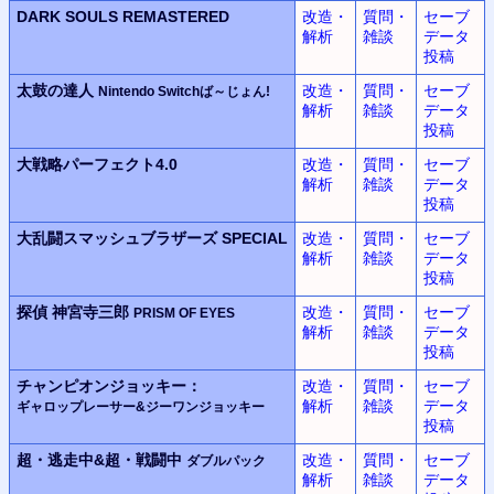
DARK SOULS REMASTERED
改造・
質問・
セーブ
解析
雑談
データ
投稿
太鼓の達人
改造・
質問・
セーブ
Nintendo Switchば～じょん!
解析
雑談
データ
投稿
大戦略パーフェクト4.0
改造・
質問・
セーブ
解析
雑談
データ
投稿
大乱闘スマッシュブラザーズ SPECIAL
改造・
質問・
セーブ
解析
雑談
データ
投稿
探偵 神宮寺三郎
改造・
質問・
セーブ
PRISM OF EYES
解析
雑談
データ
投稿
チャンピオンジョッキー：
改造・
質問・
セーブ
解析
雑談
データ
ギャロップレーサー&ジーワンジョッキー
投稿
超・逃走中&超・戦闘中
改造・
質問・
セーブ
ダブルパック
解析
雑談
データ