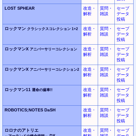
LOST SPHEAR
改造・
質問・
セーブ
解析
雑談
データ
投稿
ロックマン
改造・
質問・
セーブ
クラシックスコレクション 1+2
解析
雑談
データ
投稿
ロックマンX
改造・
質問・
セーブ
アニバーサリーコレクション
解析
雑談
データ
投稿
ロックマンX
改造・
質問・
セーブ
アニバーサリーコレクション2
解析
雑談
データ
投稿
ロックマン11
改造・
質問・
セーブ
運命の歯車!!
解析
雑談
データ
投稿
ROBOTICS;NOTES DaSH
改造・
質問・
セーブ
解析
雑談
データ
投稿
ロロナのアトリエ
改造・
質問・
セーブ
DX
解析
雑談
データ
～アーランドの錬金術師～