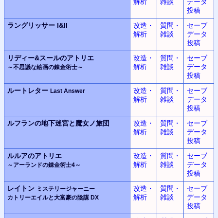
解析
雑談
データ
投稿
ラングリッサー
I&II
改造・
質問・
セーブ
解析
雑談
データ
投稿
リディー&スールのアトリエ
改造・
質問・
セーブ
解析
雑談
データ
～不思議な絵画の錬金術士～
投稿
ルートレター
改造・
質問・
セーブ
Last Answer
解析
雑談
データ
投稿
ルフランの地下迷宮と魔女ノ旅団
改造・
質問・
セーブ
解析
雑談
データ
投稿
ルルアのアトリエ
改造・
質問・
セーブ
解析
雑談
データ
～アーランドの錬金術士4～
投稿
レイトン
改造・
質問・
セーブ
ミステリージャーニー
解析
雑談
データ
カトリーエイルと大富豪の陰謀 DX
投稿