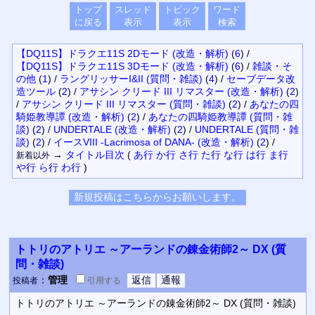
トップ
スレッド
トピック
ワード
に戻る
表示
表示
検索
【DQ11S】ドラクエ11S 2Dモード (改造・解析)
(
6
)
/
【DQ11S】ドラクエ11S 3Dモード (改造・解析)
(
6
)
/
雑談・そ
の他
(
1
)
/
ラングリッサーI&II (質問・雑談)
(
4
)
/
セーブデータ改
造ツール
(
2
)
/
アサシン クリード III リマスター (改造・解析)
(
2
)
/
アサシン クリード III リマスター (質問・雑談)
(
2
)
/
あなたの四
騎姫教導譚 (改造・解析)
(
2
)
/
あなたの四騎姫教導譚 (質問・雑
談)
(
2
)
/
UNDERTALE (改造・解析)
(
2
)
/
UNDERTALE (質問・雑
談)
(
2
)
/
イースVIII -Lacrimosa of DANA- (改造・解析)
(
2
)
/
→
タイトル
目次
(
あ行
か行
さ行
た行
な行
は行
ま行
新着以外
や行
ら行
わ行
)
トトリのアトリエ ～アーランドの錬金術師2～ DX (質
問・雑談)
：
管理
投稿者
引用
する
トトリのアトリエ ～アーランドの錬金術師2～ DX (質問・雑談)