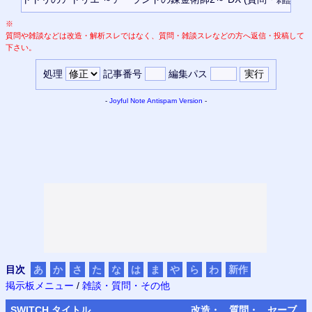
※
質問や雑談などは改造・解析スレではなく、質問・雑談スレなどの方へ返信・投稿して
下さい。
処理
記事番号
編集パス
-
Joyful Note
Antispam Version
-
目次
あ
か
さ
た
な
は
ま
や
ら
わ
新作
掲示板メニュー
/
雑談・質問・その他
SWITCH
タイトル
改造・
質問・
セーブ