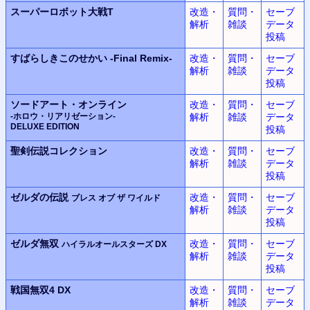
スーパーロボット大戦T
改造・
質問・
セーブ
解析
雑談
データ
投稿
すばらしきこのせかい
-Final Remix-
改造・
質問・
セーブ
解析
雑談
データ
投稿
ソードアート・オンライン
改造・
質問・
セーブ
-ホロウ・リアリゼーション-
解析
雑談
データ
DELUXE EDITION
投稿
聖剣伝説コレクション
改造・
質問・
セーブ
解析
雑談
データ
投稿
ゼルダの伝説
改造・
質問・
セーブ
ブレス オブ ザ ワイルド
解析
雑談
データ
投稿
ゼルダ無双
改造・
質問・
セーブ
ハイラルオールスターズ DX
解析
雑談
データ
投稿
戦国無双4 DX
改造・
質問・
セーブ
解析
雑談
データ