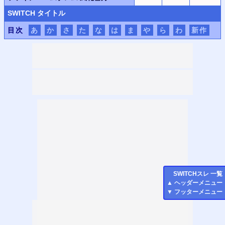
SWITCH
タイトル
目次
あ
か
さ
た
な
は
ま
や
ら
わ
新作
SWITCH
スレ 一覧
▲
ヘッダーメニュー
▼
フッターメニュー