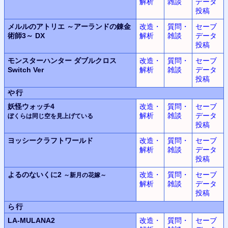
解析
雑談
データ
投稿
メルルのアトリエ ～アーランドの錬金
改造・
質問・
セーブ
術師3～ DX
解析
雑談
データ
投稿
モンスターハンター ダブルクロス
改造・
質問・
セーブ
Switch Ver
解析
雑談
データ
投稿
や行
妖怪ウォッチ4
改造・
質問・
セーブ
解析
雑談
データ
ぼくらは同じ空を見上げている
投稿
ヨッシークラフトワールド
改造・
質問・
セーブ
解析
雑談
データ
投稿
よるのないくに2
改造・
質問・
セーブ
～新月の花嫁～
解析
雑談
データ
投稿
ら行
LA-MULANA2
改造・
質問・
セーブ