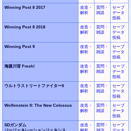
Winning Post 8 2017
改造・
質問・
セーブ
解析
雑談
データ
投稿
Winning Post 8 2018
改造・
質問・
セーブ
解析
雑談
データ
投稿
Winning Post 9
改造・
質問・
セーブ
解析
雑談
データ
投稿
海腹川背 Fresh!
改造・
質問・
セーブ
解析
雑談
データ
投稿
ウルトラ
ストリートファイターII
改造・
質問・
セーブ
解析
雑談
データ
投稿
Wolfenstein II:
The New Colossus
改造・
質問・
セーブ
解析
雑談
データ
投稿
SDガンダム
改造・
質問・
セーブ
ジージェネレーションジェネシス
解析
雑談
データ