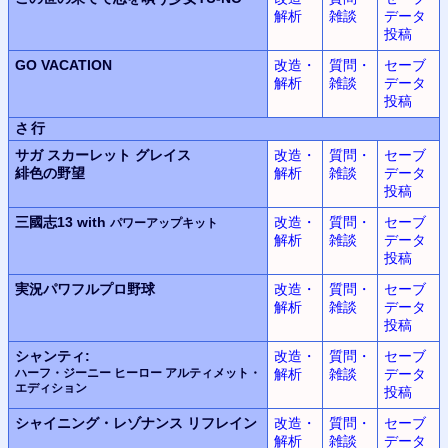
解析
雑談
データ
投稿
GO VACATION
改造・
質問・
セーブ
解析
雑談
データ
投稿
さ行
サガ スカーレット グレイス
改造・
質問・
セーブ
緋色の野望
解析
雑談
データ
投稿
三國志13 with
改造・
質問・
セーブ
パワーアップキット
解析
雑談
データ
投稿
実況パワフルプロ野球
改造・
質問・
セーブ
解析
雑談
データ
投稿
シャンティ:
改造・
質問・
セーブ
ハーフ・ジーニー ヒーロー アルティメット・
解析
雑談
データ
エディション
投稿
シャイニング・レゾナンス
リフレイン
改造・
質問・
セーブ
解析
雑談
データ