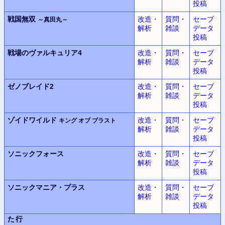
投稿
戦国無双
改造・
質問・
セーブ
～真田丸～
解析
雑談
データ
投稿
戦場のヴァルキュリア4
改造・
質問・
セーブ
解析
雑談
データ
投稿
ゼノブレイド2
改造・
質問・
セーブ
解析
雑談
データ
投稿
ゾイドワイルド
改造・
質問・
セーブ
キング オブ ブラスト
解析
雑談
データ
投稿
ソニックフォース
改造・
質問・
セーブ
解析
雑談
データ
投稿
ソニックマニア・プラス
改造・
質問・
セーブ
解析
雑談
データ
投稿
た行