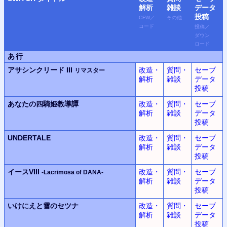
解析
雑談
データ
投稿
CFW
／
その他
コード
投稿
／
ダウン
ロード
あ行
アサシンクリード III
改造・
質問・
セーブ
リマスター
解析
雑談
データ
投稿
あなたの四騎姫教導譚
改造・
質問・
セーブ
解析
雑談
データ
投稿
UNDERTALE
改造・
質問・
セーブ
解析
雑談
データ
投稿
イースVIII
改造・
質問・
セーブ
-Lacrimosa of DANA-
解析
雑談
データ
投稿
いけにえと雪のセツナ
改造・
質問・
セーブ
解析
雑談
データ
投稿