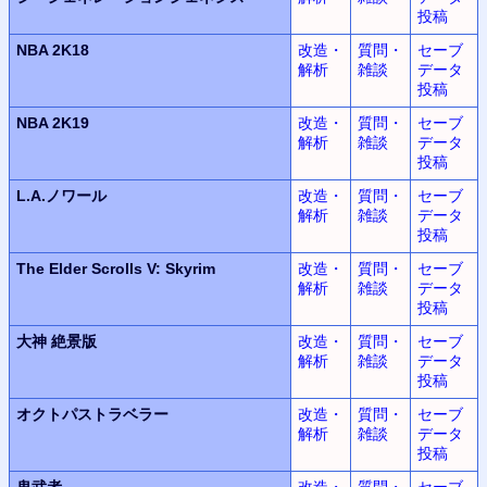
投稿
NBA 2K18
改造・
質問・
セーブ
解析
雑談
データ
投稿
NBA 2K19
改造・
質問・
セーブ
解析
雑談
データ
投稿
L.A.
ノワール
改造・
質問・
セーブ
解析
雑談
データ
投稿
The Elder Scrolls V: Skyrim
改造・
質問・
セーブ
解析
雑談
データ
投稿
大神
絶景版
改造・
質問・
セーブ
解析
雑談
データ
投稿
オクトパストラベラー
改造・
質問・
セーブ
解析
雑談
データ
投稿
鬼武者
改造・
質問・
セーブ