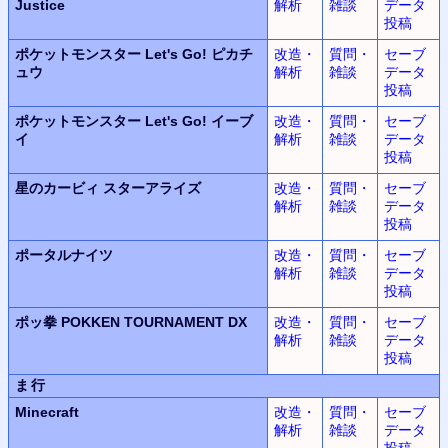
Justice
解析
雑談
データ
投稿
ポケットモンスター Let's Go! ピカチ
改造・
質問・
セーブ
ュウ
解析
雑談
データ
投稿
ポケットモンスター Let's Go! イーブ
改造・
質問・
セーブ
イ
解析
雑談
データ
投稿
星のカービィ スターアライズ
改造・
質問・
セーブ
解析
雑談
データ
投稿
ポータルナイツ
改造・
質問・
セーブ
解析
雑談
データ
投稿
ポッ拳 POKKEN TOURNAMENT DX
改造・
質問・
セーブ
解析
雑談
データ
投稿
ま行
Minecraft
改造・
質問・
セーブ
解析
雑談
データ
投稿