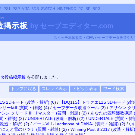
2
PS1
PSP
VITA
3DS
SWITCH
NINTENDO
PC
SP
RPG
BBS
改造掲示板
by
セーブエディター.com
スイッチ本体改造・CFWやセーブデータ改造やリア
ータ投稿掲示板
を公開しました。
1S 2Dモード (改造・解析)
(
6
)
/
【DQ11S】ドラクエ11S 3Dモード (改
サーI&II (質問・雑談)
(
4
)
/
セーブデータ改造ツール
(
2
)
/
アサシン クリ
シン クリード III リマスター (質問・雑談)
(
2
)
/
あなたの四騎姫教導譚 
問・雑談)
(
2
)
/
UNDERTALE (改造・解析)
(
2
)
/
UNDERTALE (質問・雑
A- (改造・解析)
(
2
)
/
イースVIII -Lacrimosa of DANA- (質問・雑談)
(
2
)
/
い
けにえと雪のセツナ (質問・雑談)
(
2
)
/
Winning Post 8 2017 (改造・解析
か行
さ行
た行
な行
は行
ま行
や行
ら行
わ行
)