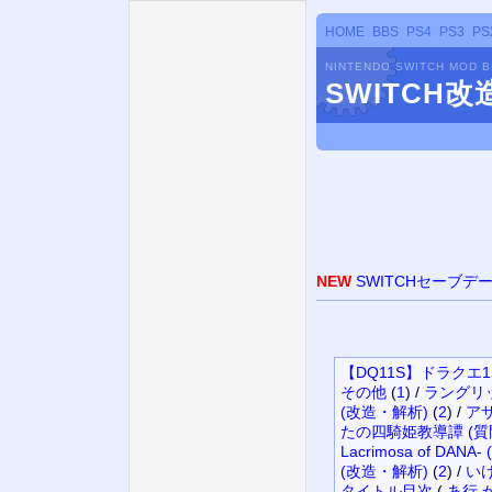
HOME
BBS
PS4
PS3
PS
NINTENDO SWITCH MOD 
SWITCH
NEW
SWITCHセーブデ
【DQ11S】ドラクエ1
その他
(
1
)
/
ラングリッ
(改造・解析)
(
2
)
/
アサ
たの四騎姫教導譚 (質
Lacrimosa of DAN
(改造・解析)
(
2
)
/
い
タイトル
目次
(
あ行