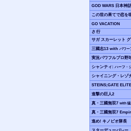
GOD WARS
日本神
この世の果てで恋を唄
GO VACATION
さ行
サガ スカーレット 
三國志13 with
パワー
実況パワフルプロ野
シャンティ:
ハーフ・
シャイニング・レゾ
STEINS;GATE ELIT
進撃の巨人2
真・三國無双7
with 
真・三國無双7 Empir
進め! キノピオ隊長
スターデューバレー