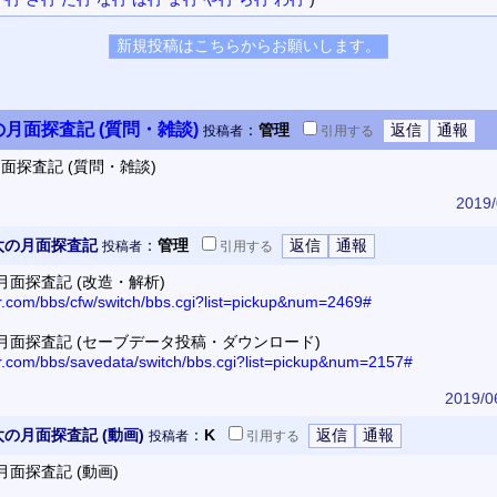
月面探査記 (質問・雑談)
：
管理
投稿者
引用
する
面探査記 (質問・雑談)
2019/
太の月面探査記
：
管理
投稿者
引用
する
月面探査記 (改造・解析)
or.com/bbs/cfw/switch/bbs.cgi?list=pickup&num=2469#
月面探査記 (セーブデータ投稿・ダウンロード)
or.com/bbs/savedata/switch/bbs.cgi?list=pickup&num=2157#
2019/0
の月面探査記 (動画)
：
K
投稿者
引用
する
面探査記 (動画)