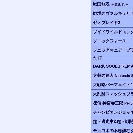
戦国無双
～真田丸～
戦場のヴァルキュリア
ゼノブレイド2
ゾイドワイルド
キング
ソニックフォース
ソニックマニア・プ
た行
DARK SOULS REM
太鼓の達人
Nintendo
大戦略パーフェクト4.
大乱闘スマッシュブラザ
探偵 神宮寺三郎
PRIS
チャンピオンジョッ
超・逃走中&超・戦
チョコボの不思議な