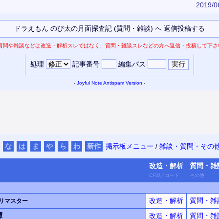
2019/0
質問や雑談などは改造・解析スレではなく、質問・雑談スレなどの方へ返信・投稿して下さ
処理
記事番号
編集パス
-
Joyful Note
Antispam Version
-
な
は
ま
や
ら
わ
新作
掲示板メニュー
/
雑談・質問・その
改造・
解析
質問・
雑
CFW
／
コード
その他
改造・解析
質問・雑
リマスター
譚
改造・解析
質問・雑