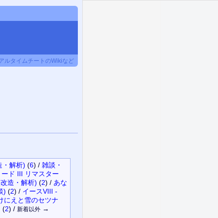
ルタイムチートのWikiなど
造・解析)
(
6
)
/
雑談・
ード III リマスター
(改造・解析)
(
2
)
/
あな
談)
(
2
)
/
イースVIII -
けにえと雪のセツナ
)
(
2
)
/
→
新着以外