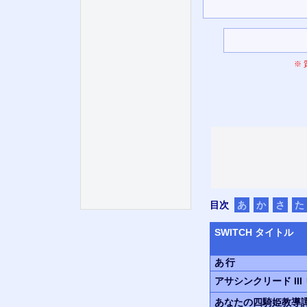
※
目次
あ
か
さ
た
SWITCH
タイトル
あ行
アサシンクリード III
あなたの四騎姫教導