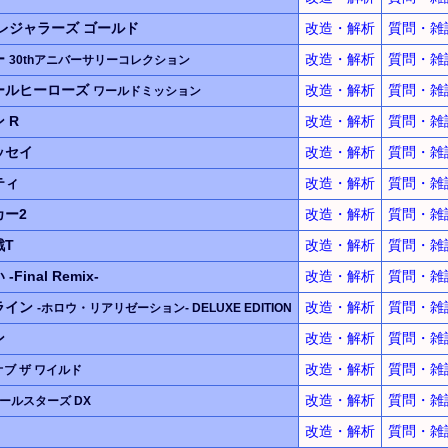
レジャラーズ ゴールド
改造・解析
質問・雑
ー
改造・解析
質問・雑
30thアニバーサリーコレクション
ールヒーローズ
改造・解析
質問・雑
ワールドミッション
 R
改造・解析
質問・雑
ッセイ
改造・解析
質問・雑
ティ
改造・解析
質問・雑
ー2
改造・解析
質問・雑
戦T
改造・解析
質問・雑
い
-Final Remix-
改造・解析
質問・雑
ライン
改造・解析
質問・雑
-ホロウ・リアリゼーション-
DELUXE EDITION
ン
改造・解析
質問・雑
改造・解析
質問・雑
オブ ザ ワイルド
改造・解析
質問・雑
ールスターズ DX
改造・解析
質問・雑