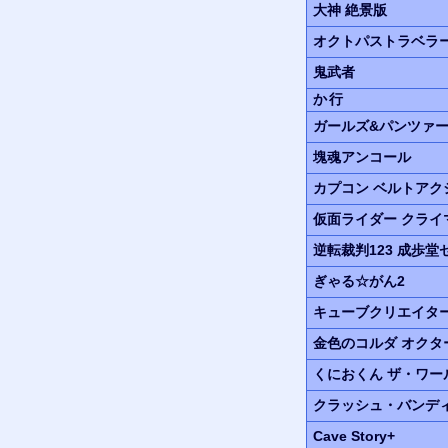
大神
絶景版
オクトパストラベラ
鬼武者
か行
ガールズ&パンツァ
塊魂
アンコール
カプコン ベルトア
仮面ライダー
クライ
逆転裁判123
成歩堂
ぎゃる☆がん2
キューブクリエイタ
金色のコルダ
オクタ
くにおくん
ザ・ワー
クラッシュ・バンデ
Cave Story+