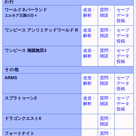
わ行
ワールドネバーランド
改造・
質問・
セーブ
解析
雑談
データ
エルネア王国の日々
投稿
ワンピース
アンリミテッドワールド
R
改造・
質問・
セーブ
解析
雑談
データ
投稿
ワンピース
海賊無双3
改造・
質問・
セーブ
解析
雑談
データ
投稿
その他
ARMS
改造・
質問・
セーブ
解析
雑談
データ
投稿
スプラトゥーン2
改造・
質問・
セーブ
解析
雑談
データ
投稿
ドラゴンクエストX
質問・
雑談
フォートナイト
質問・