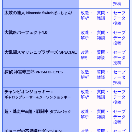
投稿
太鼓の達人
改造・
質問・
セーブ
Nintendo Switchば～じょん!
解析
雑談
データ
投稿
大戦略パーフェクト4.0
改造・
質問・
セーブ
解析
雑談
データ
投稿
大乱闘スマッシュブラザーズ SPECIAL
改造・
質問・
セーブ
解析
雑談
データ
投稿
探偵 神宮寺三郎
改造・
質問・
セーブ
PRISM OF EYES
解析
雑談
データ
投稿
チャンピオンジョッキー：
改造・
質問・
セーブ
解析
雑談
データ
ギャロップレーサー&ジーワンジョッキー
投稿
超・逃走中&超・戦闘中
改造・
質問・
セーブ
ダブルパック
解析
雑談
データ
投稿
チョコボの不思議なダンジョン
改造・
質問・
セーブ