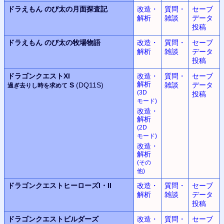
ドラえもん
のび太の月面探査記
改造・
質問・
セーブ
解析
雑談
データ
投稿
ドラえもん
のび太の牧場物語
改造・
質問・
セーブ
解析
雑談
データ
投稿
ドラゴンクエストXI
改造・
質問・
セーブ
解析
S
(DQ11S)
雑談
データ
過ぎ去りし時を求めて
(3D
投稿
モード
)
改造・
解析
(2D
モード
)
改造・
解析
(
その
他
)
ドラゴンクエストヒーローズ
I・II
改造・
質問・
セーブ
解析
雑談
データ
投稿
ドラゴンクエストビルダーズ
改造・
質問・
セーブ