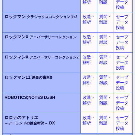
解析
雑談
データ
投稿
ロックマン
改造・
質問・
セーブ
クラシックスコレクション 1+2
解析
雑談
データ
投稿
ロックマンX
改造・
質問・
セーブ
アニバーサリーコレクション
解析
雑談
データ
投稿
ロックマンX
改造・
質問・
セーブ
アニバーサリーコレクション2
解析
雑談
データ
投稿
ロックマン11
改造・
質問・
セーブ
運命の歯車!!
解析
雑談
データ
投稿
ROBOTICS;NOTES DaSH
改造・
質問・
セーブ
解析
雑談
データ
投稿
ロロナのアトリエ
改造・
質問・
セーブ
DX
解析
雑談
データ
～アーランドの錬金術師～
投稿