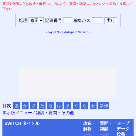
質問や雑談などは改造・解析スレではなく、質問・雑談スレなどの方へ返信・投稿して
下さい。
処理
記事番号
編集パス
-
Joyful Note
Antispam Version
-
目次
あ
か
さ
た
な
は
ま
や
ら
わ
新作
掲示板メニュー
/
雑談・質問・その他
SWITCH
タイトル
改造・
質問・
セーブ
解析
雑談
データ
投稿
CFW
／
その他