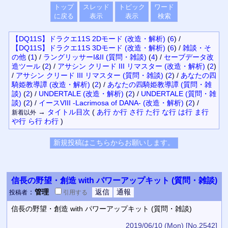
トップ
スレッド
トピック
ワード
に戻る
表示
表示
検索
【DQ11S】ドラクエ11S 2Dモード (改造・解析)
(
6
)
/
【DQ11S】ドラクエ11S 3Dモード (改造・解析)
(
6
)
/
雑談・そ
の他
(
1
)
/
ラングリッサーI&II (質問・雑談)
(
4
)
/
セーブデータ改
造ツール
(
2
)
/
アサシン クリード III リマスター (改造・解析)
(
2
)
/
アサシン クリード III リマスター (質問・雑談)
(
2
)
/
あなたの四
騎姫教導譚 (改造・解析)
(
2
)
/
あなたの四騎姫教導譚 (質問・雑
談)
(
2
)
/
UNDERTALE (改造・解析)
(
2
)
/
UNDERTALE (質問・雑
談)
(
2
)
/
イースVIII -Lacrimosa of DANA- (改造・解析)
(
2
)
/
→
タイトル
目次
(
あ行
か行
さ行
た行
な行
は行
ま行
新着以外
や行
ら行
わ行
)
信長の野望・創造 with パワーアップキット (質問・雑談)
：
管理
投稿者
引用
する
信長の野望・創造 with パワーアップキット (質問・雑談)
2019/06/10 (Mon)
[No.2542]