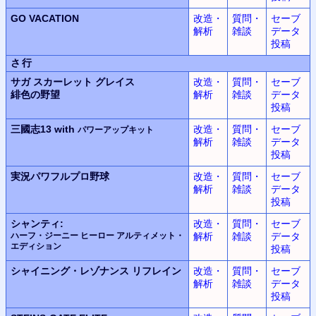
GO VACATION
改造・
質問・
セーブ
解析
雑談
データ
投稿
さ行
サガ スカーレット グレイス
改造・
質問・
セーブ
緋色の野望
解析
雑談
データ
投稿
三國志13 with
改造・
質問・
セーブ
パワーアップキット
解析
雑談
データ
投稿
実況パワフルプロ野球
改造・
質問・
セーブ
解析
雑談
データ
投稿
シャンティ:
改造・
質問・
セーブ
ハーフ・ジーニー ヒーロー アルティメット・
解析
雑談
データ
エディション
投稿
シャイニング・レゾナンス
リフレイン
改造・
質問・
セーブ
解析
雑談
データ
投稿