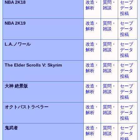
NBA 2K18
改造・
質問・
セーブ
解析
雑談
データ
投稿
NBA 2K19
改造・
質問・
セーブ
解析
雑談
データ
投稿
L.A.
ノワール
改造・
質問・
セーブ
解析
雑談
データ
投稿
The Elder Scrolls V: Skyrim
改造・
質問・
セーブ
解析
雑談
データ
投稿
大神
絶景版
改造・
質問・
セーブ
解析
雑談
データ
投稿
オクトパストラベラー
改造・
質問・
セーブ
解析
雑談
データ
投稿
鬼武者
改造・
質問・
セーブ
解析
雑談
データ
投稿