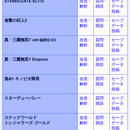
STEINS;GATE ELITE
改造・
質問・
セーブ
解析
雑談
データ
投稿
進撃の巨人2
改造・
質問・
セーブ
解析
雑談
データ
投稿
真・三國無双7
改造・
質問・
セーブ
with 猛将伝 DX
解析
雑談
データ
投稿
真・三國無双7 Empires
改造・
質問・
セーブ
解析
雑談
データ
投稿
進め! キノピオ隊長
改造・
質問・
セーブ
解析
雑談
データ
投稿
スターデューバレー
改造・
質問・
セーブ
解析
雑談
データ
投稿
スナックワールド
改造・
質問・
セーブ
トレジャラーズ ゴールド
解析
雑談
データ
投稿