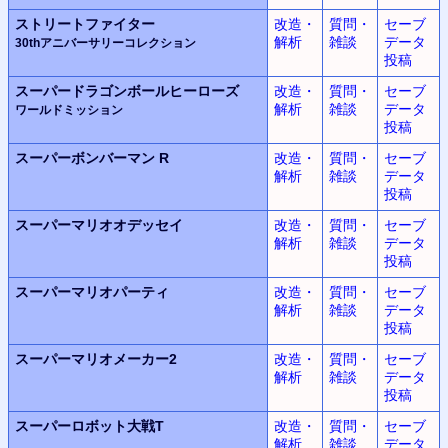
ストリートファイター
改造・
質問・
セーブ
解析
雑談
データ
30thアニバーサリーコレクション
投稿
スーパードラゴンボールヒーローズ
改造・
質問・
セーブ
解析
雑談
データ
ワールドミッション
投稿
スーパーボンバーマン R
改造・
質問・
セーブ
解析
雑談
データ
投稿
スーパーマリオオデッセイ
改造・
質問・
セーブ
解析
雑談
データ
投稿
スーパーマリオパーティ
改造・
質問・
セーブ
解析
雑談
データ
投稿
スーパーマリオメーカー2
改造・
質問・
セーブ
解析
雑談
データ
投稿
スーパーロボット大戦T
改造・
質問・
セーブ
解析
雑談
データ