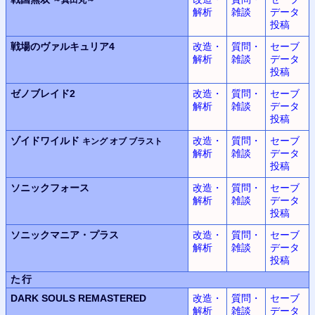
解析
雑談
データ
投稿
戦場のヴァルキュリア4
改造・
質問・
セーブ
解析
雑談
データ
投稿
ゼノブレイド2
改造・
質問・
セーブ
解析
雑談
データ
投稿
ゾイドワイルド
改造・
質問・
セーブ
キング オブ ブラスト
解析
雑談
データ
投稿
ソニックフォース
改造・
質問・
セーブ
解析
雑談
データ
投稿
ソニックマニア・プラス
改造・
質問・
セーブ
解析
雑談
データ
投稿
た行
DARK SOULS REMASTERED
改造・
質問・
セーブ
解析
雑談
データ