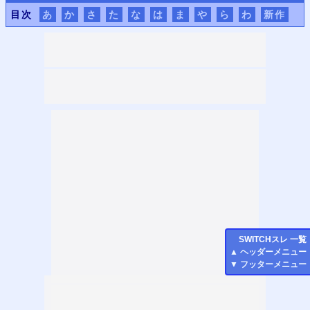
目次
あ
か
さ
た
な
は
ま
や
ら
わ
新作
SWITCH
スレ 一覧
▲
ヘッダーメニュー
▼
フッターメニュー