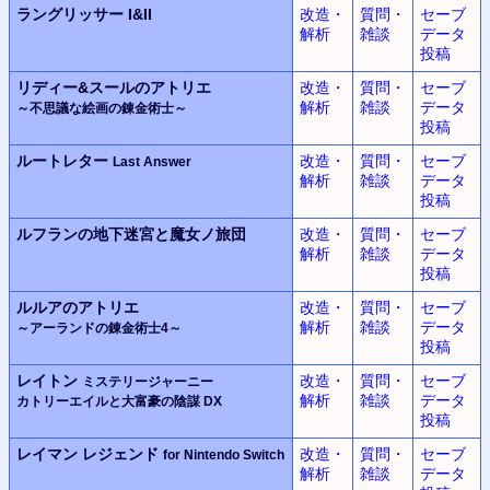
ラングリッサー
I&II
改造・
質問・
セーブ
解析
雑談
データ
投稿
リディー&スールのアトリエ
改造・
質問・
セーブ
解析
雑談
データ
～不思議な絵画の錬金術士～
投稿
ルートレター
改造・
質問・
セーブ
Last Answer
解析
雑談
データ
投稿
ルフランの地下迷宮と魔女ノ旅団
改造・
質問・
セーブ
解析
雑談
データ
投稿
ルルアのアトリエ
改造・
質問・
セーブ
解析
雑談
データ
～アーランドの錬金術士4～
投稿
レイトン
改造・
質問・
セーブ
ミステリージャーニー
解析
雑談
データ
カトリーエイルと大富豪の陰謀 DX
投稿
レイマン レジェンド
改造・
質問・
セーブ
for Nintendo Switch
解析
雑談
データ