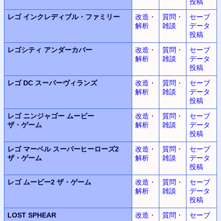
投稿
レゴ
インクレディブル・ファミリー
改造・
質問・
セーブ
解析
雑談
データ
投稿
レゴシティ
アンダーカバー
改造・
質問・
セーブ
解析
雑談
データ
投稿
レゴ DC
スーパーヴィランズ
改造・
質問・
セーブ
解析
雑談
データ
投稿
レゴ ニンジャゴー
ムービー
改造・
質問・
セーブ
ザ・ゲーム
解析
雑談
データ
投稿
レゴ マーベル
スーパーヒーローズ2
改造・
質問・
セーブ
ザ・ゲーム
解析
雑談
データ
投稿
レゴ ムービー2
ザ・ゲーム
改造・
質問・
セーブ
解析
雑談
データ
投稿
LOST SPHEAR
改造・
質問・
セーブ