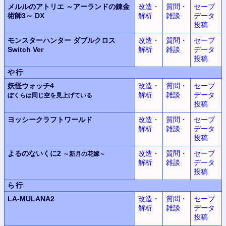
メルルのアトリエ ～アーランドの錬金
改造・
質問・
セーブ
術師3～ DX
解析
雑談
データ
投稿
モンスターハンター ダブルクロス
改造・
質問・
セーブ
Switch Ver
解析
雑談
データ
投稿
や行
妖怪ウォッチ4
改造・
質問・
セーブ
解析
雑談
データ
ぼくらは同じ空を見上げている
投稿
ヨッシークラフトワールド
改造・
質問・
セーブ
解析
雑談
データ
投稿
よるのないくに2
改造・
質問・
セーブ
～新月の花嫁～
解析
雑談
データ
投稿
ら行
LA-MULANA2
改造・
質問・
セーブ
解析
雑談
データ
投稿