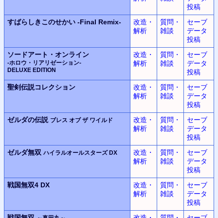
投稿
すばらしきこのせかい
-Final Remix-
改造・
質問・
セーブ
解析
雑談
データ
投稿
ソードアート・オンライン
改造・
質問・
セーブ
-ホロウ・リアリゼーション-
解析
雑談
データ
DELUXE EDITION
投稿
聖剣伝説コレクション
改造・
質問・
セーブ
解析
雑談
データ
投稿
ゼルダの伝説
改造・
質問・
セーブ
ブレス オブ ザ ワイルド
解析
雑談
データ
投稿
ゼルダ無双
改造・
質問・
セーブ
ハイラルオールスターズ DX
解析
雑談
データ
投稿
戦国無双4 DX
改造・
質問・
セーブ
解析
雑談
データ
投稿
戦国無双
改造・
質問・
セーブ
～真田丸～