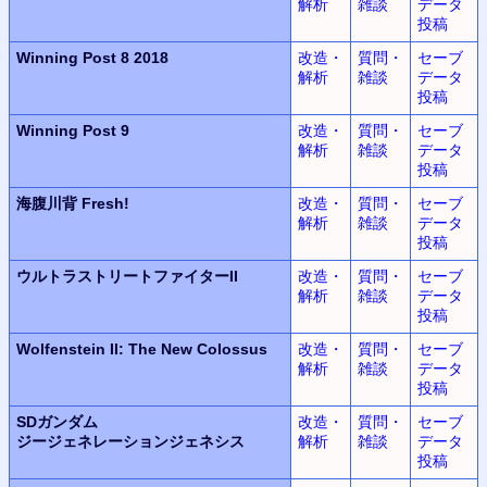
解析
雑談
データ
投稿
Winning Post 8 2018
改造・
質問・
セーブ
解析
雑談
データ
投稿
Winning Post 9
改造・
質問・
セーブ
解析
雑談
データ
投稿
海腹川背 Fresh!
改造・
質問・
セーブ
解析
雑談
データ
投稿
ウルトラ
ストリートファイターII
改造・
質問・
セーブ
解析
雑談
データ
投稿
Wolfenstein II:
The New Colossus
改造・
質問・
セーブ
解析
雑談
データ
投稿
SDガンダム
改造・
質問・
セーブ
ジージェネレーションジェネシス
解析
雑談
データ
投稿