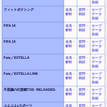
投稿
フィットボクシング
改造・
質問・
セーブ
解析
雑談
データ
投稿
FIFA 18
改造・
質問・
セーブ
解析
雑談
データ
投稿
FIFA 19
改造・
質問・
セーブ
解析
雑談
データ
投稿
Fate／EXTELLA
改造・
質問・
セーブ
解析
雑談
データ
投稿
Fate／EXTELLA LINK
改造・
質問・
セーブ
解析
雑談
データ
投稿
不思議の幻想郷TOD -RELOADED-
改造・
質問・
セーブ
解析
雑談
データ
投稿
ぷよぷよeスポーツ
改造・
質問・
セーブ