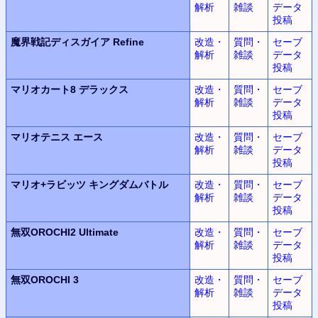
解析
雑談
データ
投稿
魔界戦記ディスガイア Refine
改造・
質問・
セーブ
解析
雑談
データ
投稿
マリオカート8 デラックス
改造・
質問・
セーブ
解析
雑談
データ
投稿
マリオテニス エース
改造・
質問・
セーブ
解析
雑談
データ
投稿
マリオ+ラビッツ キングダムバトル
改造・
質問・
セーブ
解析
雑談
データ
投稿
無双OROCHI2 Ultimate
改造・
質問・
セーブ
解析
雑談
データ
投稿
無双OROCHI 3
改造・
質問・
セーブ
解析
雑談
データ
投稿