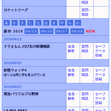
雑談
ロケットリーグ
質問・
雑談
あ
か
さ
た
な
は
ま
や
ら
わ
新作 2019
06/13
06/20
06/27
06/28
NEW
2019/06/13
ドラえもん
のび太の牧場物語
改造・
質問・
セーブ
解析
雑談
データ
投稿
2019/06/20
妖怪ウォッチ4
改造・
質問・
セーブ
解析
雑談
データ
ぼくらは同じ空を見上げている
投稿
2019/06/27
実況パワフルプロ野球
改造・
質問・
セーブ
解析
雑談
データ
投稿
LA-MULANA2
改造・
質問・
セーブ