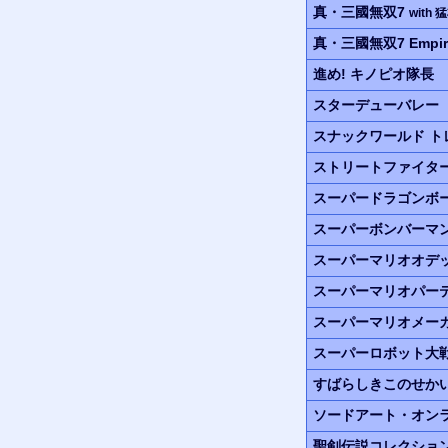
真・三國無双7
with 
真・三國無双7 Empir
進め! キノピオ隊長
スターデューバレー
スナックワールド
ト
ストリートファイタ
スーパードラゴンボ
スーパーボンバーマン
スーパーマリオオデ
スーパーマリオパー
スーパーマリオメーカ
スーパーロボット大
すばらしきこのせか
ソードアート・オン
聖剣伝説コレクショ