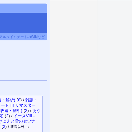
ルタイムチートのWikiなど
造・解析)
(
6
)
/
雑談・
ード III リマスター
(改造・解析)
(
2
)
/
あな
談)
(
2
)
/
イースVIII -
けにえと雪のセツナ
)
(
2
)
/
→
新着以外