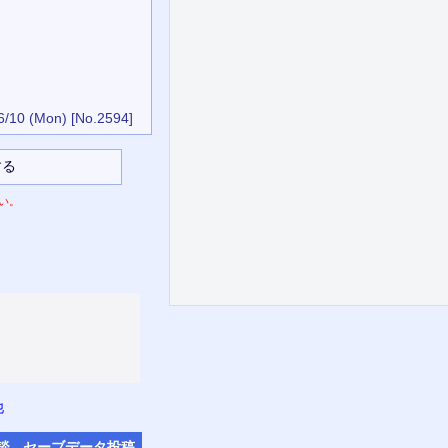
6/10 (Mon)
[No.2594]
い。
他
談
セーブデータ
投稿