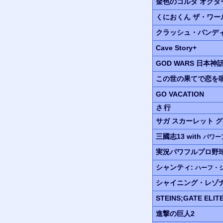
金色のコルダ
オクタ
くにおくん
ザ・ワー
クラッシュ・バンデ
Cave Story+
GOD WARS
日本神
この世の果てで恋を唄
GO VACATION
さ行
サガ スカーレット 
三國志13 with
パワー
実況パワフルプロ野
シャンティ:
ハーフ・
シャイニング・レゾ
STEINS;GATE ELIT
進撃の巨人2