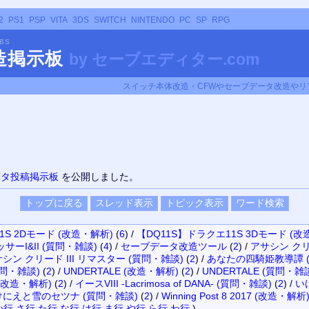
2
PS1
PSP
VITA
3DS
SWITCH
NINTENDO
PC
SP
RPG
BBS
改造掲示板
by
セーブエディター.com
スイッチ本体改造・CFWやセーブデータ改造やリア
ータ投稿掲示板
を公開しました。
1S 2Dモード (改造・解析)
(
6
)
/
【DQ11S】ドラクエ11S 3Dモード (改
サーI&II (質問・雑談)
(
4
)
/
セーブデータ改造ツール
(
2
)
/
アサシン クリ
シン クリード III リマスター (質問・雑談)
(
2
)
/
あなたの四騎姫教導譚 
問・雑談)
(
2
)
/
UNDERTALE (改造・解析)
(
2
)
/
UNDERTALE (質問・雑
A- (改造・解析)
(
2
)
/
イースVIII -Lacrimosa of DANA- (質問・雑談)
(
2
)
/
い
けにえと雪のセツナ (質問・雑談)
(
2
)
/
Winning Post 8 2017 (改造・解析
か行
さ行
た行
な行
は行
ま行
や行
ら行
わ行
)