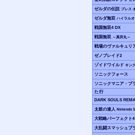
ゼルダの伝説
ブレス 
ゼルダ無双
ハイラルオ
戦国無双4 DX
戦国無双
～真田丸～
戦場のヴァルキュリア
ゼノブレイド2
ゾイドワイルド
キング
ソニックフォース
ソニックマニア・プ
た行
DARK SOULS REM
太鼓の達人
Nintendo
大戦略パーフェクト4.
大乱闘スマッシュブラザ