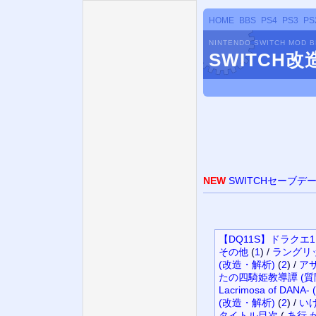
HOME
BBS
PS4
PS3
PS
NINTENDO SWITCH MOD 
SWITCH
NEW
SWITCHセーブデ
【DQ11S】ドラクエ1
その他
(
1
)
/
ラングリッ
(改造・解析)
(
2
)
/
アサ
たの四騎姫教導譚 (質
Lacrimosa of DAN
(改造・解析)
(
2
)
/
い
タイトル
目次
(
あ行