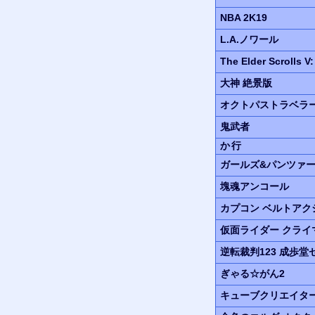
NBA 2K19
L.A.
ノワール
The Elder Scrolls V
大神
絶景版
オクトパストラベラ
鬼武者
か行
ガールズ&パンツァ
塊魂
アンコール
カプコン ベルトア
仮面ライダー
クライ
逆転裁判123
成歩堂
ぎゃる☆がん2
キューブクリエイタ