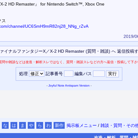
-2 HD Remaster』 for Nintendo Switch™, Xbox One
クス
be.com/channel/UC6SmH9mR82nj28_NNg_rZvA
2019/0
質問や雑談などは改造・解析スレではなく、質問・雑談スレなどの方へ返信・投稿して下さ
処理
記事番号
編集パス
-
Joyful Note
Antispam Version
-
な
は
ま
や
ら
わ
新作
掲示板メニュー
/
雑談・質問・その
改造・
解析
質問・
雑