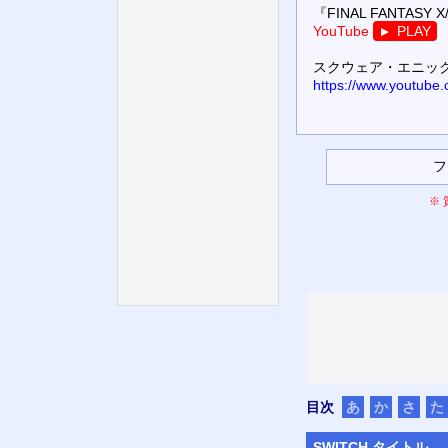
『FINAL FANTASY X/X
YouTube
PLAY
▼
スクウェア・エニッ
https://www.youtu
※
目次
あ
か
さ
た
SWITCH
タイトル