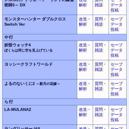
術師3～ DX
解析
雑談
データ
投稿
モンスターハンター ダブルクロス
改造・
質問・
セーブ
Switch Ver
解析
雑談
データ
投稿
や行
妖怪ウォッチ4
改造・
質問・
セーブ
解析
雑談
データ
ぼくらは同じ空を見上げている
投稿
ヨッシークラフトワールド
改造・
質問・
セーブ
解析
雑談
データ
投稿
よるのないくに2
改造・
質問・
セーブ
～新月の花嫁～
解析
雑談
データ
投稿
ら行
LA-MULANA2
改造・
質問・
セーブ
解析
雑談
データ
投稿
ラングリッサー
I&II
改造・
質問・
セーブ