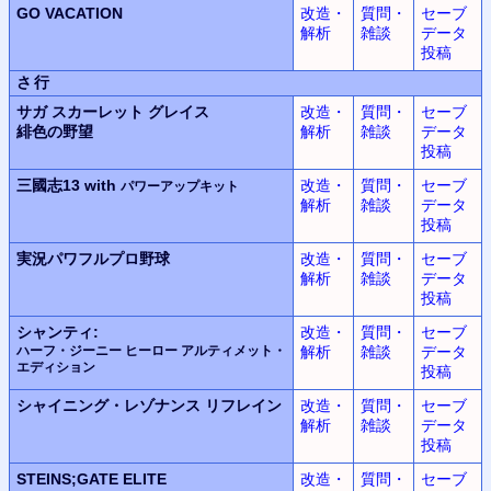
GO VACATION
改造・
質問・
セーブ
解析
雑談
データ
投稿
さ行
サガ スカーレット グレイス
改造・
質問・
セーブ
緋色の野望
解析
雑談
データ
投稿
三國志13 with
改造・
質問・
セーブ
パワーアップキット
解析
雑談
データ
投稿
実況パワフルプロ野球
改造・
質問・
セーブ
解析
雑談
データ
投稿
シャンティ:
改造・
質問・
セーブ
ハーフ・ジーニー ヒーロー アルティメット・
解析
雑談
データ
エディション
投稿
シャイニング・レゾナンス
リフレイン
改造・
質問・
セーブ
解析
雑談
データ
投稿
STEINS;GATE ELITE
改造・
質問・
セーブ