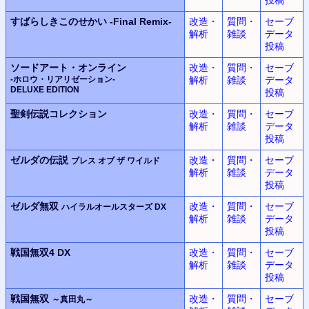
すばらしきこのせかい
-Final Remix-
改造・
質問・
セーブ
解析
雑談
データ
投稿
ソードアート・オンライン
改造・
質問・
セーブ
-ホロウ・リアリゼーション-
解析
雑談
データ
DELUXE EDITION
投稿
聖剣伝説コレクション
改造・
質問・
セーブ
解析
雑談
データ
投稿
ゼルダの伝説
改造・
質問・
セーブ
ブレス オブ ザ ワイルド
解析
雑談
データ
投稿
ゼルダ無双
改造・
質問・
セーブ
ハイラルオールスターズ DX
解析
雑談
データ
投稿
戦国無双4 DX
改造・
質問・
セーブ
解析
雑談
データ
投稿
戦国無双
改造・
質問・
セーブ
～真田丸～