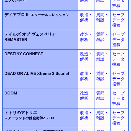
解析
雑談
データ
エブリバディ!
投稿
ディアブロ III
改造・
質問・
セーブ
エターナルコレクション
解析
雑談
データ
投稿
テイルズ オブ ヴェスペリア
改造・
質問・
セーブ
REMASTER
解析
雑談
データ
投稿
DESTINY CONNECT
改造・
質問・
セーブ
解析
雑談
データ
投稿
DEAD OR ALIVE Xtreme 3 Scarlet
改造・
質問・
セーブ
解析
雑談
データ
投稿
DOOM
改造・
質問・
セーブ
解析
雑談
データ
投稿
トトリのアトリエ
改造・
質問・
セーブ
解析
雑談
データ
～アーランドの錬金術師2～ DX
投稿