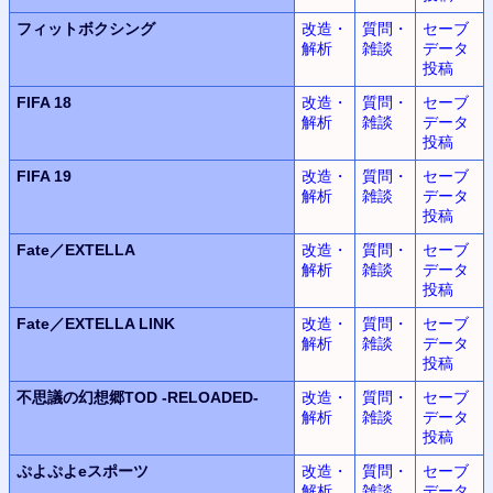
フィットボクシング
改造・
質問・
セーブ
解析
雑談
データ
投稿
FIFA 18
改造・
質問・
セーブ
解析
雑談
データ
投稿
FIFA 19
改造・
質問・
セーブ
解析
雑談
データ
投稿
Fate／EXTELLA
改造・
質問・
セーブ
解析
雑談
データ
投稿
Fate／EXTELLA LINK
改造・
質問・
セーブ
解析
雑談
データ
投稿
不思議の幻想郷TOD -RELOADED-
改造・
質問・
セーブ
解析
雑談
データ
投稿
ぷよぷよeスポーツ
改造・
質問・
セーブ
解析
雑談
データ