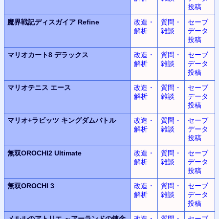
投稿
魔界戦記ディスガイア Refine
改造・
質問・
セーブ
解析
雑談
データ
投稿
マリオカート8 デラックス
改造・
質問・
セーブ
解析
雑談
データ
投稿
マリオテニス エース
改造・
質問・
セーブ
解析
雑談
データ
投稿
マリオ+ラビッツ キングダムバトル
改造・
質問・
セーブ
解析
雑談
データ
投稿
無双OROCHI2 Ultimate
改造・
質問・
セーブ
解析
雑談
データ
投稿
無双OROCHI 3
改造・
質問・
セーブ
解析
雑談
データ
投稿
メルルのアトリエ ～アーランドの錬金
改造・
質問・
セーブ