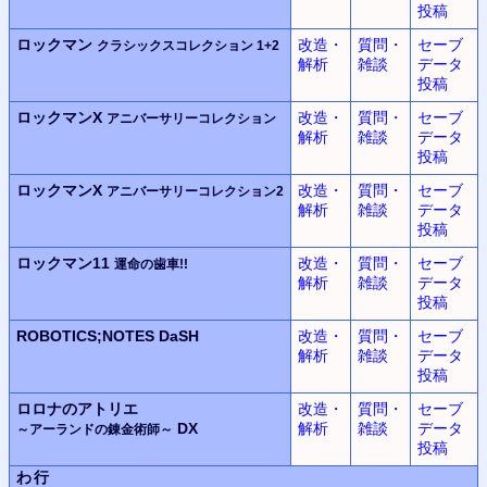
投稿
ロックマン
改造・
質問・
セーブ
クラシックスコレクション 1+2
解析
雑談
データ
投稿
ロックマンX
改造・
質問・
セーブ
アニバーサリーコレクション
解析
雑談
データ
投稿
ロックマンX
改造・
質問・
セーブ
アニバーサリーコレクション2
解析
雑談
データ
投稿
ロックマン11
改造・
質問・
セーブ
運命の歯車!!
解析
雑談
データ
投稿
ROBOTICS;NOTES DaSH
改造・
質問・
セーブ
解析
雑談
データ
投稿
ロロナのアトリエ
改造・
質問・
セーブ
DX
解析
雑談
データ
～アーランドの錬金術師～
投稿
わ行