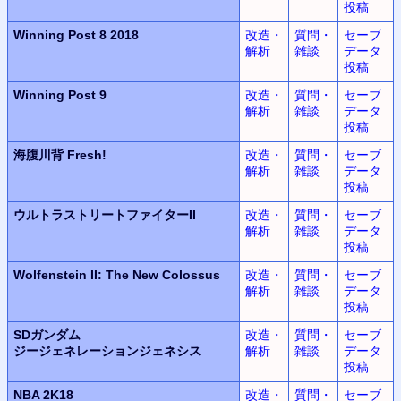
投稿
Winning Post 8 2018
改造・
質問・
セーブ
解析
雑談
データ
投稿
Winning Post 9
改造・
質問・
セーブ
解析
雑談
データ
投稿
海腹川背 Fresh!
改造・
質問・
セーブ
解析
雑談
データ
投稿
ウルトラ
ストリートファイターII
改造・
質問・
セーブ
解析
雑談
データ
投稿
Wolfenstein II:
The New Colossus
改造・
質問・
セーブ
解析
雑談
データ
投稿
SDガンダム
改造・
質問・
セーブ
ジージェネレーションジェネシス
解析
雑談
データ
投稿
NBA 2K18
改造・
質問・
セーブ