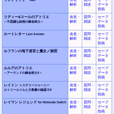
解析
雑談
データ
投稿
リディー&スールのアトリエ
改造・
質問・
セーブ
解析
雑談
データ
～不思議な絵画の錬金術士～
投稿
ルートレター
改造・
質問・
セーブ
Last Answer
解析
雑談
データ
投稿
ルフランの地下迷宮と魔女ノ旅団
改造・
質問・
セーブ
解析
雑談
データ
投稿
ルルアのアトリエ
改造・
質問・
セーブ
解析
雑談
データ
～アーランドの錬金術士4～
投稿
レイトン
改造・
質問・
セーブ
ミステリージャーニー
解析
雑談
データ
カトリーエイルと大富豪の陰謀 DX
投稿
レイマン レジェンド
改造・
質問・
セーブ
for Nintendo Switch
解析
雑談
データ
投稿