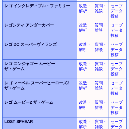
レゴ
インクレディブル・ファミリー
改造・
質問・
セーブ
解析
雑談
データ
投稿
レゴシティ
アンダーカバー
改造・
質問・
セーブ
解析
雑談
データ
投稿
レゴ DC
スーパーヴィランズ
改造・
質問・
セーブ
解析
雑談
データ
投稿
レゴ ニンジャゴー
ムービー
改造・
質問・
セーブ
ザ・ゲーム
解析
雑談
データ
投稿
レゴ マーベル
スーパーヒーローズ2
改造・
質問・
セーブ
ザ・ゲーム
解析
雑談
データ
投稿
レゴ ムービー2
ザ・ゲーム
改造・
質問・
セーブ
解析
雑談
データ
投稿
LOST SPHEAR
改造・
質問・
セーブ
解析
雑談
データ