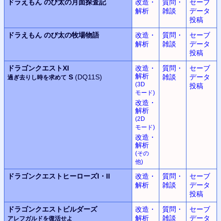
ドラえもん
のび太の月面探査記
改造・
質問・
セーブ
解析
雑談
データ
投稿
ドラえもん
のび太の牧場物語
改造・
質問・
セーブ
解析
雑談
データ
投稿
ドラゴンクエストXI
改造・
質問・
セーブ
解析
S
(DQ11S)
雑談
データ
過ぎ去りし時を求めて
(3D
投稿
モード
)
改造・
解析
(2D
モード
)
改造・
解析
(
その
他
)
ドラゴンクエストヒーローズ
I・II
改造・
質問・
セーブ
解析
雑談
データ
投稿
ドラゴンクエストビルダーズ
改造・
質問・
セーブ
解析
雑談
データ
アレフガルドを復活せよ