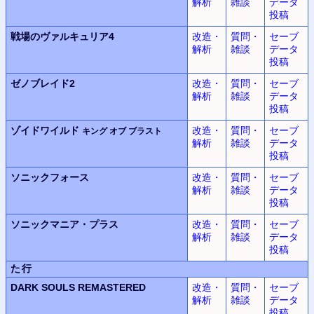
解析
雑談
データ
投稿
戦場のヴァルキュリア4
改造・
質問・
セーブ
解析
雑談
データ
投稿
ゼノブレイド2
改造・
質問・
セーブ
解析
雑談
データ
投稿
ゾイドワイルド
改造・
質問・
セーブ
キング オブ ブラスト
解析
雑談
データ
投稿
ソニックフォース
改造・
質問・
セーブ
解析
雑談
データ
投稿
ソニックマニア・プラス
改造・
質問・
セーブ
解析
雑談
データ
投稿
た行
DARK SOULS REMASTERED
改造・
質問・
セーブ
解析
雑談
データ
投稿