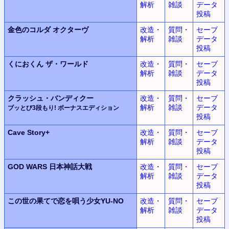
解析
雑談
データ
投稿
金色のコルダ
オクターヴ
改造・
質問・
セーブ
解析
雑談
データ
投稿
くにおくん
ザ・ワールド
改造・
質問・
セーブ
解析
雑談
データ
投稿
クラッシュ・バンディクー
改造・
質問・
セーブ
解析
雑談
データ
ブッとび3段もり! ボーナスエディション
投稿
Cave Story+
改造・
質問・
セーブ
解析
雑談
データ
投稿
GOD WARS
日本神話大戦
改造・
質問・
セーブ
解析
雑談
データ
投稿
この世の果てで恋を唄う少女YU-NO
改造・
質問・
セーブ
解析
雑談
データ
投稿