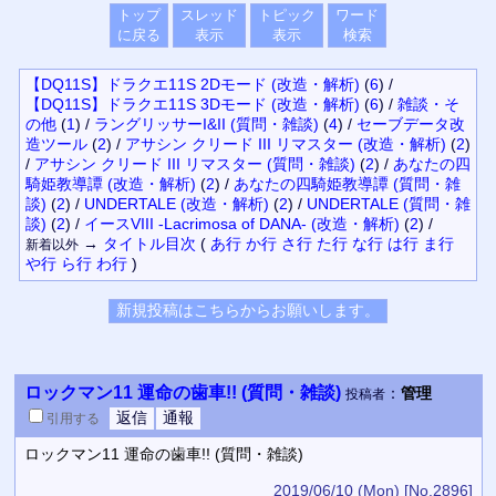
トップ
スレッド
トピック
ワード
に戻る
表示
表示
検索
【DQ11S】ドラクエ11S 2Dモード (改造・解析)
(
6
)
/
【DQ11S】ドラクエ11S 3Dモード (改造・解析)
(
6
)
/
雑談・そ
の他
(
1
)
/
ラングリッサーI&II (質問・雑談)
(
4
)
/
セーブデータ改
造ツール
(
2
)
/
アサシン クリード III リマスター (改造・解析)
(
2
)
/
アサシン クリード III リマスター (質問・雑談)
(
2
)
/
あなたの四
騎姫教導譚 (改造・解析)
(
2
)
/
あなたの四騎姫教導譚 (質問・雑
談)
(
2
)
/
UNDERTALE (改造・解析)
(
2
)
/
UNDERTALE (質問・雑
談)
(
2
)
/
イースVIII -Lacrimosa of DANA- (改造・解析)
(
2
)
/
→
タイトル
目次
(
あ行
か行
さ行
た行
な行
は行
ま行
新着以外
や行
ら行
わ行
)
ロックマン11 運命の歯車!! (質問・雑談)
：
管理
投稿者
引用
する
ロックマン11 運命の歯車!! (質問・雑談)
2019/06/10 (Mon)
[No.2896]