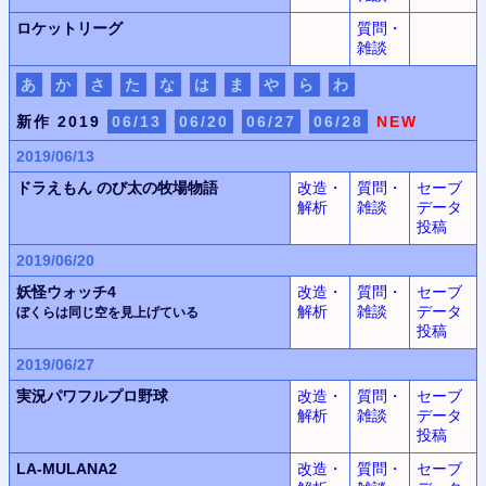
ロケットリーグ
質問・
雑談
あ
か
さ
た
な
は
ま
や
ら
わ
新作 2019
06/13
06/20
06/27
06/28
NEW
2019/06/13
ドラえもん
のび太の牧場物語
改造・
質問・
セーブ
解析
雑談
データ
投稿
2019/06/20
妖怪ウォッチ4
改造・
質問・
セーブ
解析
雑談
データ
ぼくらは同じ空を見上げている
投稿
2019/06/27
実況パワフルプロ野球
改造・
質問・
セーブ
解析
雑談
データ
投稿
LA-MULANA2
改造・
質問・
セーブ