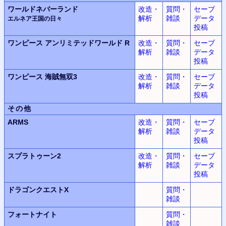
ワールドネバーランド
改造・
質問・
セーブ
解析
雑談
データ
エルネア王国の日々
投稿
ワンピース
アンリミテッドワールド
R
改造・
質問・
セーブ
解析
雑談
データ
投稿
ワンピース
海賊無双3
改造・
質問・
セーブ
解析
雑談
データ
投稿
その他
ARMS
改造・
質問・
セーブ
解析
雑談
データ
投稿
スプラトゥーン2
改造・
質問・
セーブ
解析
雑談
データ
投稿
ドラゴンクエストX
質問・
雑談
フォートナイト
質問・
雑談