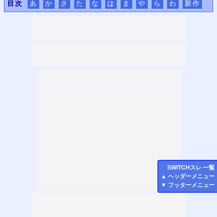
目次
あ
か
さ
た
な
は
ま
や
ら
わ
新作
SWITCH
スレ 一覧
▲
ヘッダーメニュー
▼
フッターメニュー