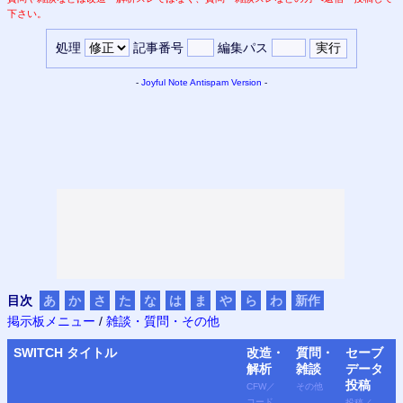
下さい。
処理
記事番号
編集パス
-
Joyful Note
Antispam Version
-
目次
あ
か
さ
た
な
は
ま
や
ら
わ
新作
掲示板メニュー
/
雑談・質問・その他
SWITCH
タイトル
改造・
質問・
セーブ
解析
雑談
データ
投稿
CFW
／
その他
コード
投稿
／