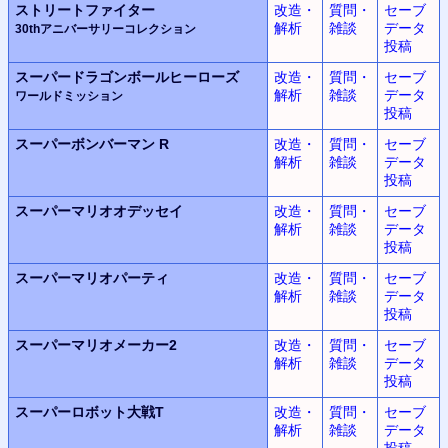
ストリートファイター
改造・
質問・
セーブ
解析
雑談
データ
30thアニバーサリーコレクション
投稿
スーパードラゴンボールヒーローズ
改造・
質問・
セーブ
解析
雑談
データ
ワールドミッション
投稿
スーパーボンバーマン R
改造・
質問・
セーブ
解析
雑談
データ
投稿
スーパーマリオオデッセイ
改造・
質問・
セーブ
解析
雑談
データ
投稿
スーパーマリオパーティ
改造・
質問・
セーブ
解析
雑談
データ
投稿
スーパーマリオメーカー2
改造・
質問・
セーブ
解析
雑談
データ
投稿
スーパーロボット大戦T
改造・
質問・
セーブ
解析
雑談
データ
投稿