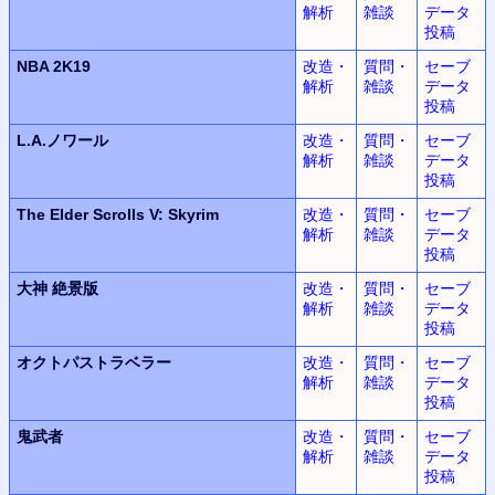
解析
雑談
データ
投稿
NBA 2K19
改造・
質問・
セーブ
解析
雑談
データ
投稿
L.A.
ノワール
改造・
質問・
セーブ
解析
雑談
データ
投稿
The Elder Scrolls V: Skyrim
改造・
質問・
セーブ
解析
雑談
データ
投稿
大神
絶景版
改造・
質問・
セーブ
解析
雑談
データ
投稿
オクトパストラベラー
改造・
質問・
セーブ
解析
雑談
データ
投稿
鬼武者
改造・
質問・
セーブ
解析
雑談
データ
投稿