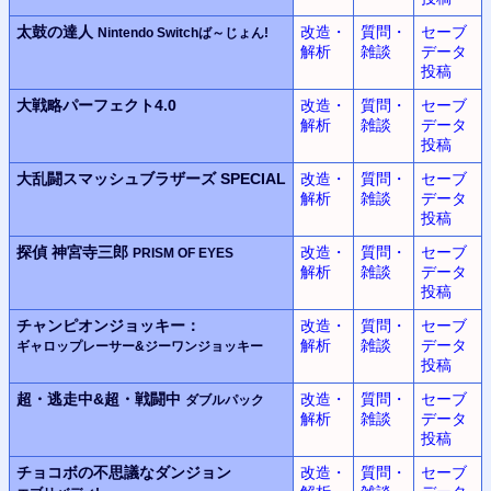
太鼓の達人
改造・
質問・
セーブ
Nintendo Switchば～じょん!
解析
雑談
データ
投稿
大戦略パーフェクト4.0
改造・
質問・
セーブ
解析
雑談
データ
投稿
大乱闘スマッシュブラザーズ SPECIAL
改造・
質問・
セーブ
解析
雑談
データ
投稿
探偵 神宮寺三郎
改造・
質問・
セーブ
PRISM OF EYES
解析
雑談
データ
投稿
チャンピオンジョッキー：
改造・
質問・
セーブ
解析
雑談
データ
ギャロップレーサー&ジーワンジョッキー
投稿
超・逃走中&超・戦闘中
改造・
質問・
セーブ
ダブルパック
解析
雑談
データ
投稿
チョコボの不思議なダンジョン
改造・
質問・
セーブ