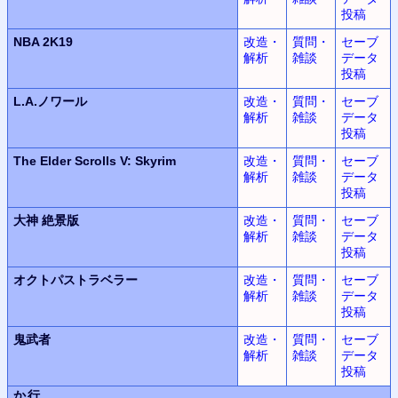
投稿
NBA 2K19
改造・
質問・
セーブ
解析
雑談
データ
投稿
L.A.
ノワール
改造・
質問・
セーブ
解析
雑談
データ
投稿
The Elder Scrolls V: Skyrim
改造・
質問・
セーブ
解析
雑談
データ
投稿
大神
絶景版
改造・
質問・
セーブ
解析
雑談
データ
投稿
オクトパストラベラー
改造・
質問・
セーブ
解析
雑談
データ
投稿
鬼武者
改造・
質問・
セーブ
解析
雑談
データ
投稿
か行