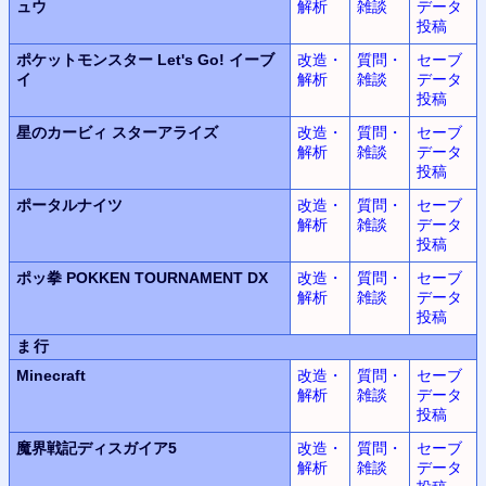
ュウ
解析
雑談
データ
投稿
ポケットモンスター Let's Go! イーブ
改造・
質問・
セーブ
イ
解析
雑談
データ
投稿
星のカービィ スターアライズ
改造・
質問・
セーブ
解析
雑談
データ
投稿
ポータルナイツ
改造・
質問・
セーブ
解析
雑談
データ
投稿
ポッ拳 POKKEN TOURNAMENT DX
改造・
質問・
セーブ
解析
雑談
データ
投稿
ま行
Minecraft
改造・
質問・
セーブ
解析
雑談
データ
投稿
魔界戦記ディスガイア5
改造・
質問・
セーブ
解析
雑談
データ