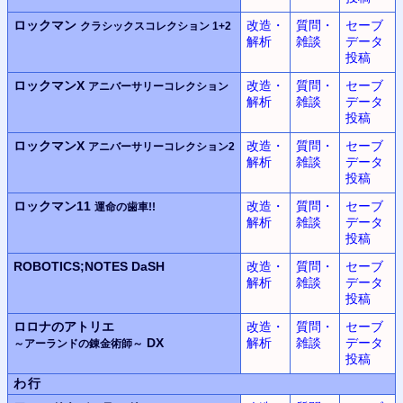
ロックマン
改造・
質問・
セーブ
クラシックスコレクション 1+2
解析
雑談
データ
投稿
ロックマンX
改造・
質問・
セーブ
アニバーサリーコレクション
解析
雑談
データ
投稿
ロックマンX
改造・
質問・
セーブ
アニバーサリーコレクション2
解析
雑談
データ
投稿
ロックマン11
改造・
質問・
セーブ
運命の歯車!!
解析
雑談
データ
投稿
ROBOTICS;NOTES DaSH
改造・
質問・
セーブ
解析
雑談
データ
投稿
ロロナのアトリエ
改造・
質問・
セーブ
DX
解析
雑談
データ
～アーランドの錬金術師～
投稿
わ行