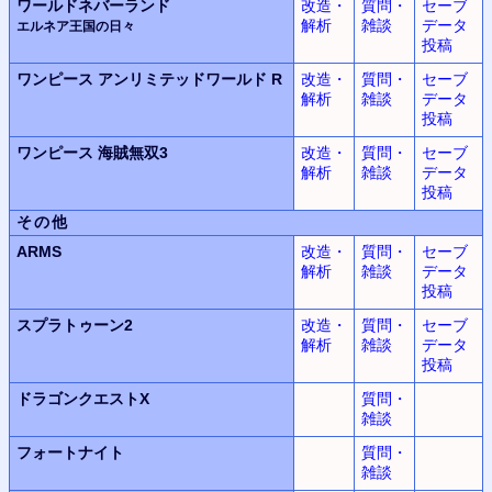
ワールドネバーランド
改造・
質問・
セーブ
解析
雑談
データ
エルネア王国の日々
投稿
ワンピース
アンリミテッドワールド
R
改造・
質問・
セーブ
解析
雑談
データ
投稿
ワンピース
海賊無双3
改造・
質問・
セーブ
解析
雑談
データ
投稿
その他
ARMS
改造・
質問・
セーブ
解析
雑談
データ
投稿
スプラトゥーン2
改造・
質問・
セーブ
解析
雑談
データ
投稿
ドラゴンクエストX
質問・
雑談
フォートナイト
質問・
雑談