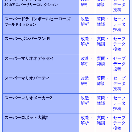
解析
雑談
データ
30thアニバーサリーコレクション
投稿
スーパードラゴンボールヒーローズ
改造・
質問・
セーブ
解析
雑談
データ
ワールドミッション
投稿
スーパーボンバーマン R
改造・
質問・
セーブ
解析
雑談
データ
投稿
スーパーマリオオデッセイ
改造・
質問・
セーブ
解析
雑談
データ
投稿
スーパーマリオパーティ
改造・
質問・
セーブ
解析
雑談
データ
投稿
スーパーマリオメーカー2
改造・
質問・
セーブ
解析
雑談
データ
投稿
スーパーロボット大戦T
改造・
質問・
セーブ
解析
雑談
データ
投稿