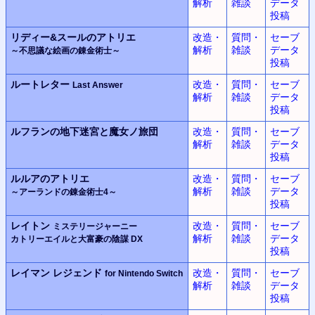
解析
雑談
データ
投稿
リディー&スールのアトリエ
改造・
質問・
セーブ
解析
雑談
データ
～不思議な絵画の錬金術士～
投稿
ルートレター
改造・
質問・
セーブ
Last Answer
解析
雑談
データ
投稿
ルフランの地下迷宮と魔女ノ旅団
改造・
質問・
セーブ
解析
雑談
データ
投稿
ルルアのアトリエ
改造・
質問・
セーブ
解析
雑談
データ
～アーランドの錬金術士4～
投稿
レイトン
改造・
質問・
セーブ
ミステリージャーニー
解析
雑談
データ
カトリーエイルと大富豪の陰謀 DX
投稿
レイマン レジェンド
改造・
質問・
セーブ
for Nintendo Switch
解析
雑談
データ
投稿