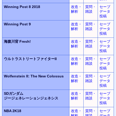
Winning Post 8 2018
改造・
質問・
セーブ
解析
雑談
データ
投稿
Winning Post 9
改造・
質問・
セーブ
解析
雑談
データ
投稿
海腹川背 Fresh!
改造・
質問・
セーブ
解析
雑談
データ
投稿
ウルトラ
ストリートファイターII
改造・
質問・
セーブ
解析
雑談
データ
投稿
Wolfenstein II:
The New Colossus
改造・
質問・
セーブ
解析
雑談
データ
投稿
SDガンダム
改造・
質問・
セーブ
ジージェネレーションジェネシス
解析
雑談
データ
投稿
NBA 2K18
改造・
質問・
セーブ
解析
雑談
データ