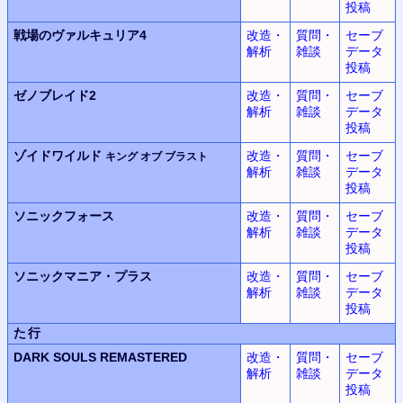
投稿
戦場のヴァルキュリア4
改造・
質問・
セーブ
解析
雑談
データ
投稿
ゼノブレイド2
改造・
質問・
セーブ
解析
雑談
データ
投稿
ゾイドワイルド
改造・
質問・
セーブ
キング オブ ブラスト
解析
雑談
データ
投稿
ソニックフォース
改造・
質問・
セーブ
解析
雑談
データ
投稿
ソニックマニア・プラス
改造・
質問・
セーブ
解析
雑談
データ
投稿
た行
DARK SOULS REMASTERED
改造・
質問・
セーブ
解析
雑談
データ
投稿