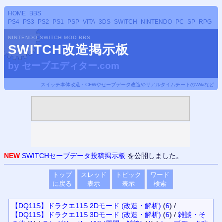
HOME
BBS
PS4
PS3
PS2
PS1
PSP
VITA
3DS
SWITCH
NINTENDO
PC
SP
RPG
NINTENDO SWITCH MOD BBS
SWITCH改造掲示板
by
セーブエディター.com
スイッチ本体改造・CFWやセーブデータ改造やリアルタイムチートのWikiなど
NEW
SWITCHセーブデータ投稿掲示板
を公開しました。
トップ
スレッド
トピック
ワード
に戻る
表示
表示
検索
【DQ11S】ドラクエ11S 2Dモード (改造・解析)
(
6
)
/
【DQ11S】ドラクエ11S 3Dモード (改造・解析)
(
6
)
/
雑談・そ