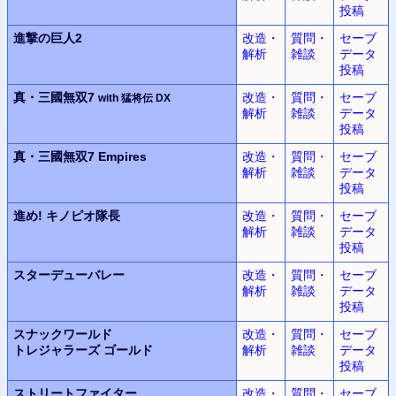
投稿
進撃の巨人2
改造・
質問・
セーブ
解析
雑談
データ
投稿
真・三國無双7
改造・
質問・
セーブ
with 猛将伝 DX
解析
雑談
データ
投稿
真・三國無双7 Empires
改造・
質問・
セーブ
解析
雑談
データ
投稿
進め! キノピオ隊長
改造・
質問・
セーブ
解析
雑談
データ
投稿
スターデューバレー
改造・
質問・
セーブ
解析
雑談
データ
投稿
スナックワールド
改造・
質問・
セーブ
トレジャラーズ ゴールド
解析
雑談
データ
投稿
ストリートファイター
改造・
質問・
セーブ