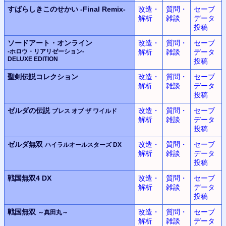
すばらしきこのせかい
-Final Remix-
改造・
質問・
セーブ
解析
雑談
データ
投稿
ソードアート・オンライン
改造・
質問・
セーブ
-ホロウ・リアリゼーション-
解析
雑談
データ
DELUXE EDITION
投稿
聖剣伝説コレクション
改造・
質問・
セーブ
解析
雑談
データ
投稿
ゼルダの伝説
改造・
質問・
セーブ
ブレス オブ ザ ワイルド
解析
雑談
データ
投稿
ゼルダ無双
改造・
質問・
セーブ
ハイラルオールスターズ DX
解析
雑談
データ
投稿
戦国無双4 DX
改造・
質問・
セーブ
解析
雑談
データ
投稿
戦国無双
改造・
質問・
セーブ
～真田丸～
解析
雑談
データ