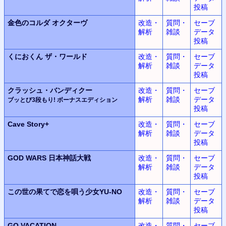
投稿
金色のコルダ
オクターヴ
改造・
質問・
セーブ
解析
雑談
データ
投稿
くにおくん
ザ・ワールド
改造・
質問・
セーブ
解析
雑談
データ
投稿
クラッシュ・バンディクー
改造・
質問・
セーブ
解析
雑談
データ
ブッとび3段もり! ボーナスエディション
投稿
Cave Story+
改造・
質問・
セーブ
解析
雑談
データ
投稿
GOD WARS
日本神話大戦
改造・
質問・
セーブ
解析
雑談
データ
投稿
この世の果てで恋を唄う少女YU-NO
改造・
質問・
セーブ
解析
雑談
データ
投稿
GO VACATION
改造・
質問・
セーブ