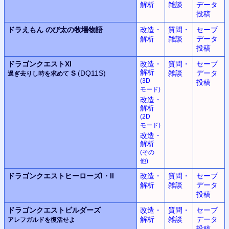
解析
雑談
データ
投稿
ドラえもん
のび太の牧場物語
改造・
質問・
セーブ
解析
雑談
データ
投稿
ドラゴンクエストXI
改造・
質問・
セーブ
解析
S
(DQ11S)
雑談
データ
過ぎ去りし時を求めて
(3D
投稿
モード
)
改造・
解析
(2D
モード
)
改造・
解析
(
その
他
)
ドラゴンクエストヒーローズ
I・II
改造・
質問・
セーブ
解析
雑談
データ
投稿
ドラゴンクエストビルダーズ
改造・
質問・
セーブ
解析
雑談
データ
アレフガルドを復活せよ
投稿