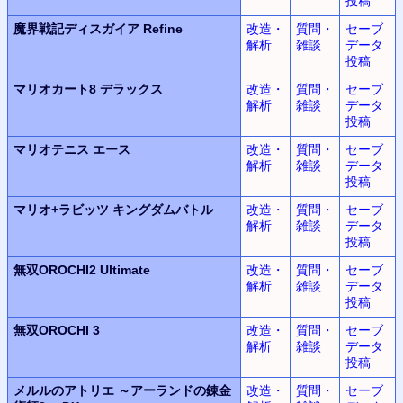
投稿
魔界戦記ディスガイア Refine
改造・
質問・
セーブ
解析
雑談
データ
投稿
マリオカート8 デラックス
改造・
質問・
セーブ
解析
雑談
データ
投稿
マリオテニス エース
改造・
質問・
セーブ
解析
雑談
データ
投稿
マリオ+ラビッツ キングダムバトル
改造・
質問・
セーブ
解析
雑談
データ
投稿
無双OROCHI2 Ultimate
改造・
質問・
セーブ
解析
雑談
データ
投稿
無双OROCHI 3
改造・
質問・
セーブ
解析
雑談
データ
投稿
メルルのアトリエ ～アーランドの錬金
改造・
質問・
セーブ