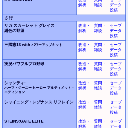
解析
雑談
データ
投稿
さ行
サガ スカーレット グレイス
改造・
質問・
セーブ
緋色の野望
解析
雑談
データ
投稿
三國志13 with
改造・
質問・
セーブ
パワーアップキット
解析
雑談
データ
投稿
実況パワフルプロ野球
改造・
質問・
セーブ
解析
雑談
データ
投稿
シャンティ:
改造・
質問・
セーブ
ハーフ・ジーニー ヒーロー アルティメット・
解析
雑談
データ
エディション
投稿
シャイニング・レゾナンス
リフレイン
改造・
質問・
セーブ
解析
雑談
データ
投稿
STEINS;GATE ELITE
改造・
質問・
セーブ
解析
雑談
データ