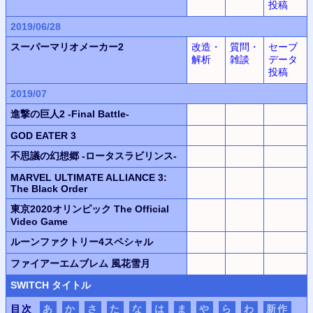
投稿
2019/06/28
スーパーマリオメーカー2
改造・
質問・
セーブ
解析
雑談
データ
投稿
2019/07
進撃の巨人2 -Final Battle-
GOD EATER 3
不思議の幻想郷 -ロータスラビリンス-
MARVEL ULTIMATE ALLIANCE 3:
The Black Order
東京2020オリンピック The Official
Video Game
ルーンファクトリー4スペシャル
ファイアーエムブレム 風花雪月
SWITCH
タイトル
目次
あ
か
さ
た
な
は
ま
や
ら
わ
新作