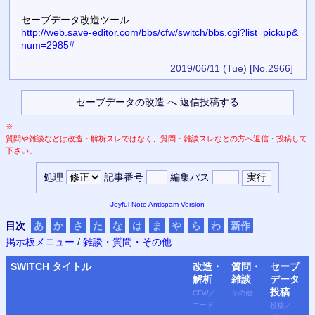
セーブデータ改造ツール
http://web.save-editor.com/bbs/cfw/switch/bbs.cgi?list=pickup&
num=2985#
2019/06/11 (Tue)
[No.2966]
※
質問や雑談などは改造・解析スレではなく、質問・雑談スレなどの方へ返信・投稿して
下さい。
処理
記事番号
編集パス
-
Joyful Note
Antispam Version
-
目次
あ
か
さ
た
な
は
ま
や
ら
わ
新作
掲示板メニュー
/
雑談・質問・その他
SWITCH
タイトル
改造・
質問・
セーブ
解析
雑談
データ
投稿
CFW
／
その他
コード
投稿
／