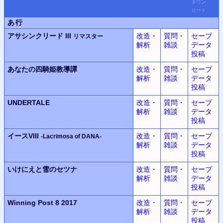
ダウン
ロード
あ行
アサシンクリード III
改造・
質問・
セーブ
リマスター
解析
雑談
データ
投稿
あなたの四騎姫教導譚
改造・
質問・
セーブ
解析
雑談
データ
投稿
UNDERTALE
改造・
質問・
セーブ
解析
雑談
データ
投稿
イースVIII
改造・
質問・
セーブ
-Lacrimosa of DANA-
解析
雑談
データ
投稿
いけにえと雪のセツナ
改造・
質問・
セーブ
解析
雑談
データ
投稿
Winning Post 8 2017
改造・
質問・
セーブ
解析
雑談
データ
投稿