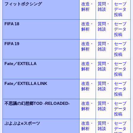
フィットボクシング
改造・
質問・
セーブ
解析
雑談
データ
投稿
FIFA 18
改造・
質問・
セーブ
解析
雑談
データ
投稿
FIFA 19
改造・
質問・
セーブ
解析
雑談
データ
投稿
Fate／EXTELLA
改造・
質問・
セーブ
解析
雑談
データ
投稿
Fate／EXTELLA LINK
改造・
質問・
セーブ
解析
雑談
データ
投稿
不思議の幻想郷TOD -RELOADED-
改造・
質問・
セーブ
解析
雑談
データ
投稿
ぷよぷよeスポーツ
改造・
質問・
セーブ
解析
雑談
データ