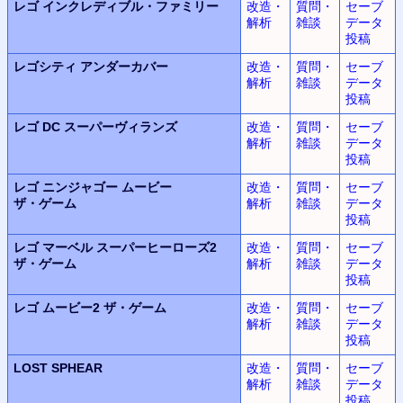
レゴ
インクレディブル・ファミリー
改造・
質問・
セーブ
解析
雑談
データ
投稿
レゴシティ
アンダーカバー
改造・
質問・
セーブ
解析
雑談
データ
投稿
レゴ DC
スーパーヴィランズ
改造・
質問・
セーブ
解析
雑談
データ
投稿
レゴ ニンジャゴー
ムービー
改造・
質問・
セーブ
ザ・ゲーム
解析
雑談
データ
投稿
レゴ マーベル
スーパーヒーローズ2
改造・
質問・
セーブ
ザ・ゲーム
解析
雑談
データ
投稿
レゴ ムービー2
ザ・ゲーム
改造・
質問・
セーブ
解析
雑談
データ
投稿
LOST SPHEAR
改造・
質問・
セーブ
解析
雑談
データ
投稿