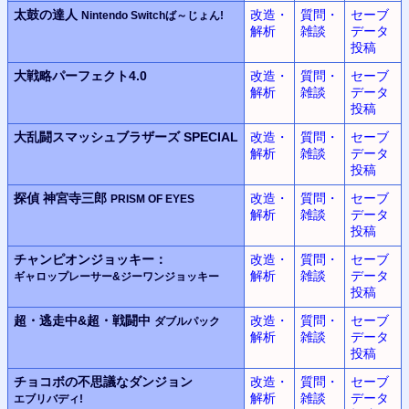
太鼓の達人
改造・
質問・
セーブ
Nintendo Switchば～じょん!
解析
雑談
データ
投稿
大戦略パーフェクト4.0
改造・
質問・
セーブ
解析
雑談
データ
投稿
大乱闘スマッシュブラザーズ SPECIAL
改造・
質問・
セーブ
解析
雑談
データ
投稿
探偵 神宮寺三郎
改造・
質問・
セーブ
PRISM OF EYES
解析
雑談
データ
投稿
チャンピオンジョッキー：
改造・
質問・
セーブ
解析
雑談
データ
ギャロップレーサー&ジーワンジョッキー
投稿
超・逃走中&超・戦闘中
改造・
質問・
セーブ
ダブルパック
解析
雑談
データ
投稿
チョコボの不思議なダンジョン
改造・
質問・
セーブ
解析
雑談
データ
エブリバディ!