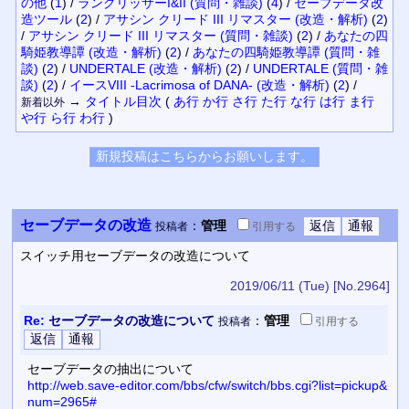
の他
(
1
)
/
ラングリッサーI&II (質問・雑談)
(
4
)
/
セーブデータ改
造ツール
(
2
)
/
アサシン クリード III リマスター (改造・解析)
(
2
)
/
アサシン クリード III リマスター (質問・雑談)
(
2
)
/
あなたの四
騎姫教導譚 (改造・解析)
(
2
)
/
あなたの四騎姫教導譚 (質問・雑
談)
(
2
)
/
UNDERTALE (改造・解析)
(
2
)
/
UNDERTALE (質問・雑
談)
(
2
)
/
イースVIII -Lacrimosa of DANA- (改造・解析)
(
2
)
/
→
タイトル
目次
(
あ行
か行
さ行
た行
な行
は行
ま行
新着以外
や行
ら行
わ行
)
セーブデータの改造
：
管理
投稿者
引用
する
スイッチ用セーブデータの改造について
2019/06/11 (Tue)
[No.2964]
Re:
セーブデータの改造について
：
管理
投稿者
引用
する
セーブデータの抽出について
http://web.save-editor.com/bbs/cfw/switch/bbs.cgi?list=pickup&
num=2965#