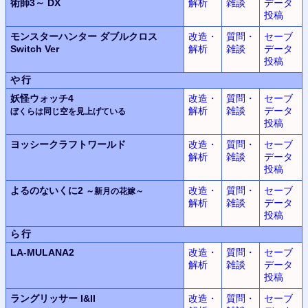
術師3～ DX
解析
雑談
データ
投稿
モンスターハンター ダブルクロス
改造・
質問・
セーブ
Switch Ver
解析
雑談
データ
投稿
や行
妖怪ウォッチ4
改造・
質問・
セーブ
解析
雑談
データ
ぼくらは同じ空を見上げている
投稿
ヨッシークラフトワールド
改造・
質問・
セーブ
解析
雑談
データ
投稿
よるのないくに2
改造・
質問・
セーブ
～新月の花嫁～
解析
雑談
データ
投稿
ら行
LA-MULANA2
改造・
質問・
セーブ
解析
雑談
データ
投稿
ラングリッサー
I&II
改造・
質問・
セーブ