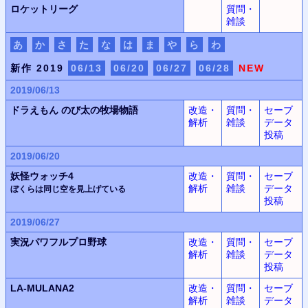
ロケットリーグ
質問・
雑談
あ
か
さ
た
な
は
ま
や
ら
わ
新作 2019
06/13
06/20
06/27
06/28
NEW
2019/06/13
ドラえもん
のび太の牧場物語
改造・
質問・
セーブ
解析
雑談
データ
投稿
2019/06/20
妖怪ウォッチ4
改造・
質問・
セーブ
解析
雑談
データ
ぼくらは同じ空を見上げている
投稿
2019/06/27
実況パワフルプロ野球
改造・
質問・
セーブ
解析
雑談
データ
投稿
LA-MULANA2
改造・
質問・
セーブ
解析
雑談
データ