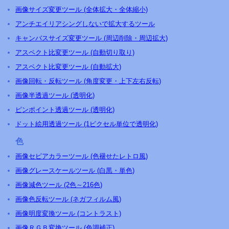
画像サイズ変更ツール (全体拡大・全体縮小)
アンチエイリアシングしないで拡大するツール
キャンバスサイズ変更ツール (周辺削除・周辺拡大)
アスペクト比変更ツール (自動切り取り)
アスペクト比変更ツール (自動拡大)
画像回転・反転ツール (角度変更・上下左右反転)
画像半透過ツール (透明化)
ピンポイント透過ツール (透明化)
ドット絵用透過ツール (1ピクセル単位で透明化)
色
画像セピアカラーツール (色褪せたレトロ風)
画像グレースケールツール (白黒・単色)
画像減色ツール (2色～216色)
画像色反転ツール (ネガフィルム風)
画像明度変換ツール (コントラスト)
画像ＲＧＢ変換ツール (色調補正)