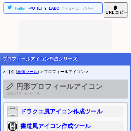
2024/10/29
🏠
Twitter
@UTILITY_LABO
フォローはこちらから
AI学習防止 ツイッター画像4分割ツール
を公開しました。
URL
コピー
2024/06/14
印鑑風アイコン作成ツール (横書き二行ハンコ画像)
を公開しました。
印鑑風アイコン作成ツール (横書き三行ハンコ画像)
を公開しました。
▼
2023年
[
表示
]
▼
2022年
[
表示
]
ツイッター
@utility_labo
プロフィールアイコン作成シリーズ
新着などの情報を受け取りたい方はフォローして下さい。
> 目次 (
画像ツール
) >
プロフィールアイコン
>
円形プロフィールアイコン
SNS対応 400×400
ドラクエ風アイコン作成ツール
書道風アイコン作成ツール