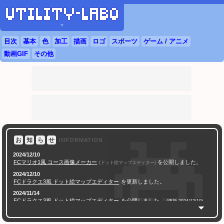
▼
目次
基本
色
加工
描画
ロゴ
スポーツ
ゲーム / アニメ
動画GIF
その他
お
知
ら
せ
INFORMATION
2024/12/10
FC
マリオ1風 コース画像メーカー
を公開しました。
(ドット絵マップエディター)
2024/12/10
FC
ドラクエ
3風 ドット絵マップエディター
を更新しました。
2024/11/14
FC
ドラクエ
3風 ドット絵マップエディター
を公開しました。
(更新 2024/12/10)
2024/11/07
AI学習対策 透かし文字合成ツール
を公開しました。