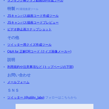
ランキング棒グラフ動画GIF作成ツール
特製
PC環境推奨ツール
JSキャンバス線画コード作成ツール
JSキャンバス描画コードプレビュー
ビデオ静止画スナップショット
その他
ツイッター用クイズ作成ツール
Q&A for 正解QRコード (クイズ画像メーカー)
説明
利用規約や注意事項など (トップページの下部)
お問い合わせ
メールフォーム
ＳＮＳ
ツイッター (@utility_labo)
フォローはこちらから