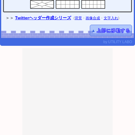
＞＞
Twitterヘッダー作成シリーズ
(
背景
・
画像合成
・
文字入れ
)
▲
上部に移動する
by
UTILITY LABO