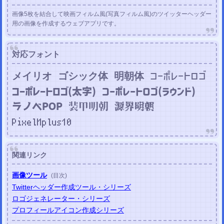
画像5枚を結合して映画フィルム風(写真フィルム風)のツイッターヘッダー
用の画像を作成するウェブアプリです。
対応フォント
メイリオ
ゴシック体
明朝体
コーポレートロゴ
コーポレートロゴ(太字)
コーポレートロゴ(ラウンド)
装甲明朝
源界明朝
ラノベPOP
PixelMplus10
関連リンク
画像ツール
(目次)
Twitterヘッダー作成ツール・シリーズ
ロゴジェネレーター・シリーズ
プロフィールアイコン作成シリーズ