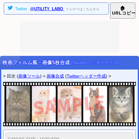
2024/10/29
🏠
Twitter
@UTILITY_LABO
フォローはこちらから
AI学習防止 ツイッター画像4分割ツール
を公開しました。
URL
コピー
2024/06/14
印鑑風アイコン作成ツール (横書き二行ハンコ画像)
を公開しました。
印鑑風アイコン作成ツール (横書き三行ハンコ画像)
を公開しました。
▼
2023年
[
表示
]
▼
2022年
[
表示
]
ツイッター
@utility_labo
映画フィルム風・画像5枚合成
(Twitterヘッダーサイズ)
新着などの情報を受け取りたい方はフォローして下さい。
> 目次 (
画像ツール
) >
画像合成
(
Twitterヘッダー作成
) >
CANVAS SIZE : 1500×500