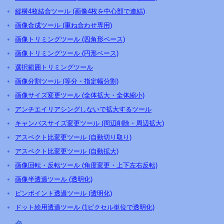
縦横4枚結合ツール (画像4枚を中心部で連結)
画像合成ツール (重ね合わせ専用)
画像トリミングツール (四角形ベース)
画像トリミングツール (円形ベース)
選択範囲トリミングツール
画像分割ツール (等分・指定幅分割)
画像サイズ変更ツール (全体拡大・全体縮小)
アンチエイリアシングしないで拡大するツール
キャンバスサイズ変更ツール (周辺削除・周辺拡大)
アスペクト比変更ツール (自動切り取り)
アスペクト比変更ツール (自動拡大)
画像回転・反転ツール (角度変更・上下左右反転)
画像半透過ツール (透明化)
ピンポイント透過ツール (透明化)
ドット絵用透過ツール (1ピクセル単位で透明化)