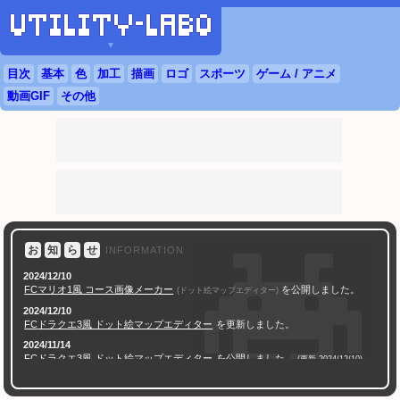
▼
目次
基本
色
加工
描画
ロゴ
スポーツ
ゲーム / アニメ
動画GIF
その他
お
知
ら
せ
INFORMATION
2024/12/10
FC
マリオ1風 コース画像メーカー
を公開しました。
(ドット絵マップエディター)
2024/12/10
FC
ドラクエ
3風 ドット絵マップエディター
を更新しました。
2024/11/14
FC
ドラクエ
3風 ドット絵マップエディター
を公開しました。
(更新 2024/12/10)
2024/11/07
AI学習対策 透かし文字合成ツール
を公開しました。