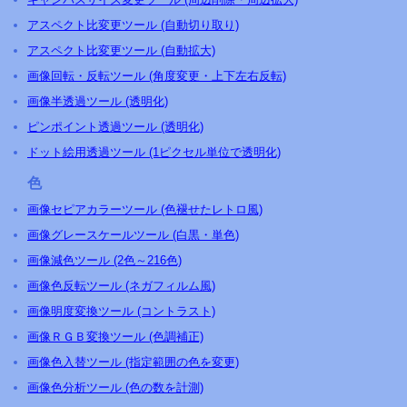
アスペクト比変更ツール (自動切り取り)
アスペクト比変更ツール (自動拡大)
画像回転・反転ツール (角度変更・上下左右反転)
画像半透過ツール (透明化)
ピンポイント透過ツール (透明化)
ドット絵用透過ツール (1ピクセル単位で透明化)
色
画像セピアカラーツール (色褪せたレトロ風)
画像グレースケールツール (白黒・単色)
画像減色ツール (2色～216色)
画像色反転ツール (ネガフィルム風)
画像明度変換ツール (コントラスト)
画像ＲＧＢ変換ツール (色調補正)
画像色入替ツール (指定範囲の色を変更)
画像色分析ツール (色の数を計測)