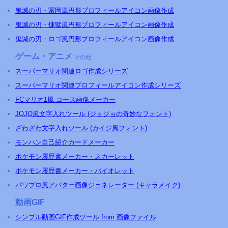
鬼滅の刃・冨岡風円形プロフィールアイコン画像作成
鬼滅の刃・煉獄風円形プロフィールアイコン画像作成
鬼滅の刃・ロゴ風円形プロフィールアイコン画像作成
ゲーム・アニメ
その他
スーパーマリオ関連ロゴ作成シリーズ
スーパーマリオ関連プロフィールアイコン作成シリーズ
FCマリオ1風 コース画像メーカー
JOJO風文字入れツール (ジョジョの奇妙なフォント)
ざわざわ文字入れツール (カイジ風フォント)
モンハン自己紹介カードメーカー
ポケモン履歴書メーカー・スカーレット
ポケモン履歴書メーカー・バイオレット
パワプロ風アバター画像ジェネレーター (キャラメイク)
動画GIF
シンプル動画GIF作成ツール from 画像ファイル