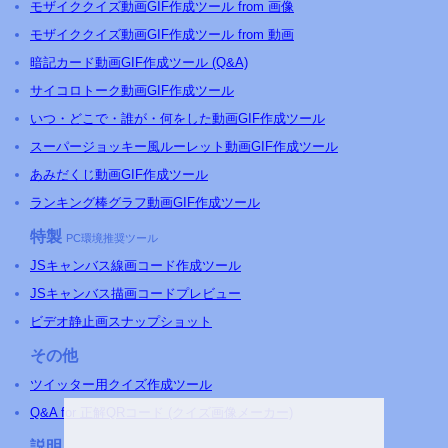
モザイククイズ動画GIF作成ツール from 画像
モザイククイズ動画GIF作成ツール from 動画
暗記カード動画GIF作成ツール (Q&A)
サイコロトーク動画GIF作成ツール
いつ・どこで・誰が・何をした動画GIF作成ツール
スーパージョッキー風ルーレット動画GIF作成ツール
あみだくじ動画GIF作成ツール
ランキング棒グラフ動画GIF作成ツール
特製
PC環境推奨ツール
JSキャンバス線画コード作成ツール
JSキャンバス描画コードプレビュー
ビデオ静止画スナップショット
その他
ツイッター用クイズ作成ツール
Q&A for 正解QRコード (クイズ画像メーカー)
説明