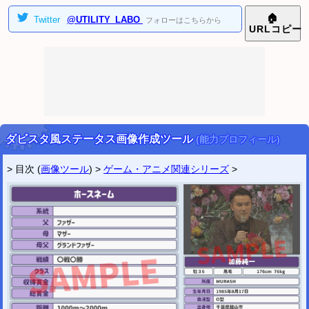
2024/10/29
🏠
Twitter
@UTILITY_LABO
フォローはこちらから
AI学習防止 ツイッター画像4分割ツール
を公開しました。
URL
コピー
2024/06/14
印鑑風アイコン作成ツール (横書き二行ハンコ画像)
を公開しました。
印鑑風アイコン作成ツール (横書き三行ハンコ画像)
を公開しました。
▼
2023年
[
表示
]
▼
2022年
[
表示
]
ツイッター
@utility_labo
ダビスタ風ステータス画像作成ツール
(能力プロフィール)
新着などの情報を受け取りたい方はフォローして下さい。
> 目次 (
画像ツール
) >
ゲーム・アニメ関連シリーズ
>