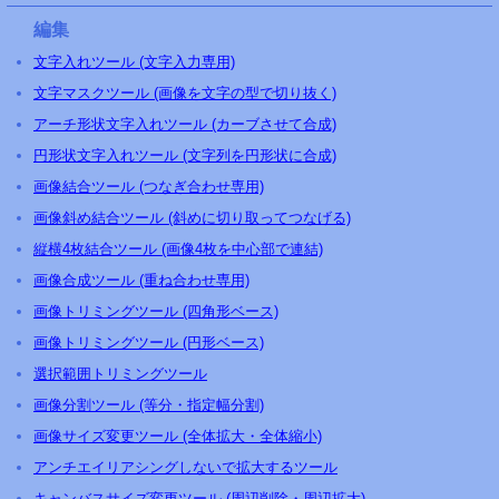
編集
文字入れツール (文字入力専用)
文字マスクツール (画像を文字の型で切り抜く)
アーチ形状文字入れツール (カーブさせて合成)
円形状文字入れツール (文字列を円形状に合成)
画像結合ツール (つなぎ合わせ専用)
画像斜め結合ツール (斜めに切り取ってつなげる)
縦横4枚結合ツール (画像4枚を中心部で連結)
画像合成ツール (重ね合わせ専用)
画像トリミングツール (四角形ベース)
画像トリミングツール (円形ベース)
選択範囲トリミングツール
画像分割ツール (等分・指定幅分割)
画像サイズ変更ツール (全体拡大・全体縮小)
アンチエイリアシングしないで拡大するツール
キャンバスサイズ変更ツール (周辺削除・周辺拡大)