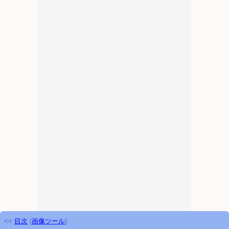
<<
目次
(
画像ツール
)