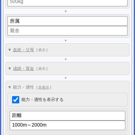
▼
▼
▼
血統・父母
[
表示
]
▼
▼
成績・賞金
[
表示
]
▼
▼ 能力・適性
[
非表示
]
能力・適性を表示する