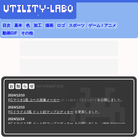
▼
目次
基本
色
加工
描画
ロゴ
スポーツ
ゲーム / アニメ
動画GIF
その他
お
知
ら
せ
INFORMATION
2024/12/10
FC
マリオ1風 コース画像メーカー
を公開しました。
(ドット絵マップエディター)
2024/12/10
FC
ドラクエ
3風 ドット絵マップエディター
を更新しました。
2024/11/14
FC
ドラクエ
3風 ドット絵マップエディター
を公開しました。
(更新 2024/12/10)
2024/11/07
AI学習対策 透かし文字合成ツール
を公開しました。