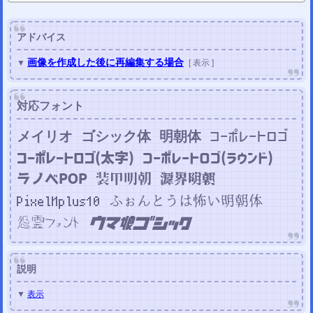
アドバイス
画像を作成した後に再編集する場合
▼
[
表示
]
対応フォント
メイリオ
ゴシック体
明朝体
コーポレートロゴ
コーポレートロゴ(太字)
コーポレートロゴ(ラウンド)
装甲明朝
源界明朝
ラノベPOP
PixelMplus10
ふぉんとうは怖い明朝体
怨霊フォント
ウマ娘ゴシック
説明
▼
表示