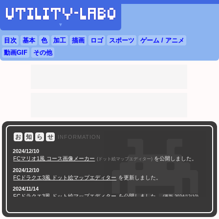
▼
目次
基本
色
加工
描画
ロゴ
スポーツ
ゲーム / アニメ
動画GIF
その他
お
知
ら
せ
INFORMATION
2024/12/10
FC
マリオ1風 コース画像メーカー
を公開しました。
(ドット絵マップエディター)
2024/12/10
FC
ドラクエ
3風 ドット絵マップエディター
を更新しました。
2024/11/14
FC
ドラクエ
3風 ドット絵マップエディター
を公開しました。
(更新 2024/12/10)
2024/11/07
AI学習対策 透かし文字合成ツール
を公開しました。