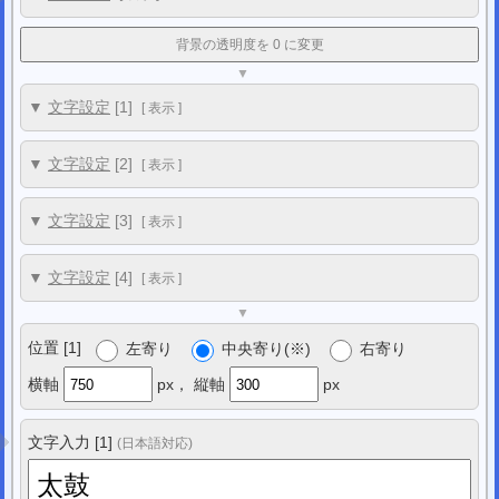
背景の透明度を 0 に変更
▼
▼
文字設定
[1]
[
表示
]
▼
文字設定
[2]
[
表示
]
▼
文字設定
[3]
[
表示
]
▼
文字設定
[4]
[
表示
]
▼
位置 [1]
左寄り
中央寄り(※)
右寄り
横軸
px，
縦軸
px
文字入力 [1]
(日本語対応)