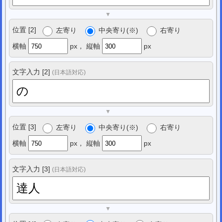
▼
位置 [2]
左寄り
中央寄り(※)
右寄り
横軸
px，
縦軸
px
文字入力 [2]
(日本語対応)
▼
位置 [3]
左寄り
中央寄り(※)
右寄り
横軸
px，
縦軸
px
文字入力 [3]
(日本語対応)
▼