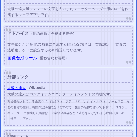
太鼓の達人風フォントの文字を入力したツイッターヘッダー用のロゴを作
成するウェブアプリです。
アドバイス
(他の画像に合成する場合)
文字部分だけを 他の画像に合成する(重ねる)場合は「背景設定 ＞ 背景の
透明度」を 0 に設定するのを推奨しています。
画像合成ツール
(重ね合わせ専用)
外部リンク
太鼓の達人
- Wikipedia
太鼓の達人はバンダイナムコエンターテインメントの商標です。
商標登録されている企業ロゴ、商品ロゴ、ブランドロゴ、タイトルロゴ、サービス名、な
どの名称の権利は商標の登録者にありますので、独自の名称で作って下さい。 ロゴジェ
ネレーター で作成した画像は、企業や登録者などに迷惑をかけないように自己責任の上
で使用して下さい。