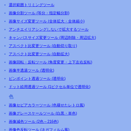
選択範囲トリミングツール
画像分割ツール (等分・指定幅分割)
画像サイズ変更ツール (全体拡大・全体縮小)
アンチエイリアシングしないで拡大するツール
キャンバスサイズ変更ツール (周辺削除・周辺拡大)
アスペクト比変更ツール (自動切り取り)
アスペクト比変更ツール (自動拡大)
画像回転・反転ツール (角度変更・上下左右反転)
画像半透過ツール (透明化)
ピンポイント透過ツール (透明化)
ドット絵用透過ツール (1ピクセル単位で透明化)
色
画像セピアカラーツール (色褪せたレトロ風)
画像グレースケールツール (白黒・単色)
画像減色ツール (2色～216色)
画像色反転ツール (ネガフィルム風)