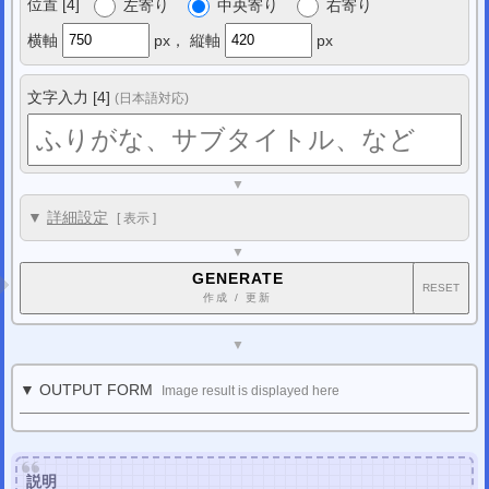
位置 [4]
左寄り
中央寄り
右寄り
横軸
px，
縦軸
px
文字入力 [4]
(日本語対応)
▼
▼
詳細設定
[
表示
]
▼
GENERATE
RESET
作成 / 更新
▼
▼ OUTPUT FORM
Image result is displayed here
説明