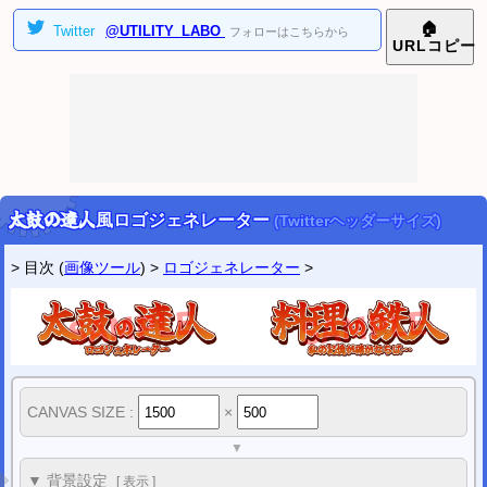
2024/10/29
🏠
Twitter
@UTILITY_LABO
フォローはこちらから
AI学習防止 ツイッター画像4分割ツール
を公開しました。
URL
コピー
2024/06/14
印鑑風アイコン作成ツール (横書き二行ハンコ画像)
を公開しました。
印鑑風アイコン作成ツール (横書き三行ハンコ画像)
を公開しました。
▼
2023年
[
表示
]
▼
2022年
[
表示
]
ツイッター
@utility_labo
太鼓の達人
風ロゴジェネレーター
(Twitterヘッダーサイズ)
新着などの情報を受け取りたい方はフォローして下さい。
> 目次 (
画像ツール
) >
ロゴジェネレーター
>
CANVAS SIZE :
×
▼
▼
背景設定
[
表示
]