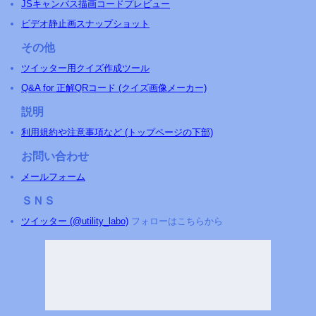
JSキャンバス描画コードプレビュー
ビデオ静止画スナップショット
その他
ツイッター用クイズ作成ツール
Q&A for 正解QRコード (クイズ画像メーカー)
説明
利用規約や注意事項など (トップページの下部)
お問い合わせ
メールフォーム
ＳＮＳ
ツイッター (@utility_labo)
フォローはこちらから