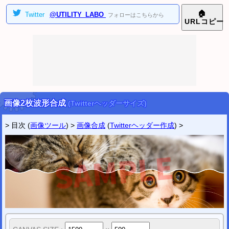
2024/10/29
🏠
Twitter
@UTILITY_LABO
フォローはこちらから
AI学習防止 ツイッター画像4分割ツール
を公開しました。
URL
コピー
2024/06/14
印鑑風アイコン作成ツール (横書き二行ハンコ画像)
を公開しました。
印鑑風アイコン作成ツール (横書き三行ハンコ画像)
を公開しました。
▼
2023年
[
表示
]
▼
2022年
[
表示
]
ツイッター
@utility_labo
画像2枚波形合成
(Twitterヘッダーサイズ)
新着などの情報を受け取りたい方はフォローして下さい。
> 目次 (
画像ツール
) >
画像合成
(
Twitterヘッダー作成
) >