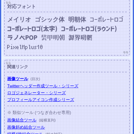
対応フォント
メイリオ
ゴシック体
明朝体
コーポレートロゴ
コーポレートロゴ(太字)
コーポレートロゴ(ラウンド)
装甲明朝
源界明朝
ラノベPOP
PixelMplus10
関連リンク
画像ツール
(目次)
Twitterヘッダー作成ツール・シリーズ
ロゴジェネレーター・シリーズ
プロフィールアイコン作成シリーズ
※ 類似ツール (つなぎ合わせ専用)
画像結合ツール
(縦横直列)
画像斜め結合ツール