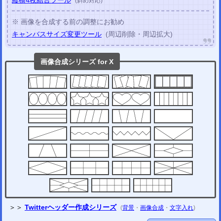
縦横4枚結合ツール
(斜め対応)
※ 画像を合成する前の調整にお勧め
キャンバスサイズ変更ツール
(周辺削除・周辺拡大)
画像合成シリーズ for X
＞＞
Twitterヘッダー作成シリーズ
(
背景
・
画像合成
・
文字入れ
)