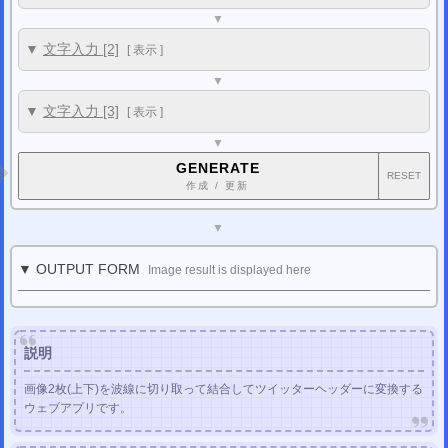
▼
▼
文字入力 [2]
[
表示
]
▼
▼
文字入力 [3]
[
表示
]
▼
GENERATE
RESET
作成 / 更新
▼
▼ OUTPUT FORM
Image result is displayed here
説明
画像2枚(上下)を波線に切り取って結合してツイッターヘッダーに変換する
ウェブアプリです。