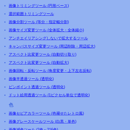
画像トリミングツール (円形ベース)
選択範囲トリミングツール
画像分割ツール (等分・指定幅分割)
画像サイズ変更ツール (全体拡大・全体縮小)
アンチエイリアシングしないで拡大するツール
キャンバスサイズ変更ツール (周辺削除・周辺拡大)
アスペクト比変更ツール (自動切り取り)
アスペクト比変更ツール (自動拡大)
画像回転・反転ツール (角度変更・上下左右反転)
画像半透過ツール (透明化)
ピンポイント透過ツール (透明化)
ドット絵用透過ツール (1ピクセル単位で透明化)
色
画像セピアカラーツール (色褪せたレトロ風)
画像グレースケールツール (白黒・単色)
画像減色ツール (2色～216色)