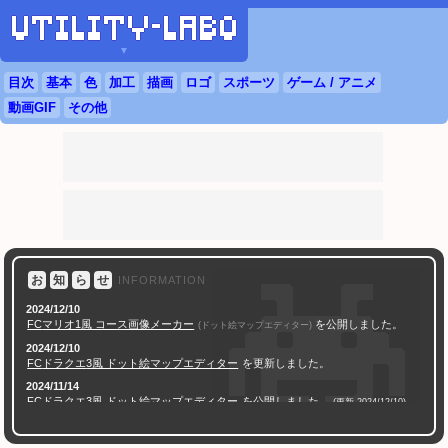
▼
目次
基本
色
加工
描画
ロゴ
スポーツ
ゲーム / アニメ
動画GIF
その他
お
知
ら
せ
INFORMATION
2024/12/10
FC
マリオ1風 コース画像メーカー
を公開しました。
(ドット絵マップエディター)
2024/12/10
FC
ドラクエ
3風 ドット絵マップエディター
を更新しました。
2024/11/14
FC
ドラクエ
3風 ドット絵マップエディター
を公開しました。
(更新 2024/12/10)
2024/11/07
AI学習対策 透かし文字合成ツール
を公開しました。